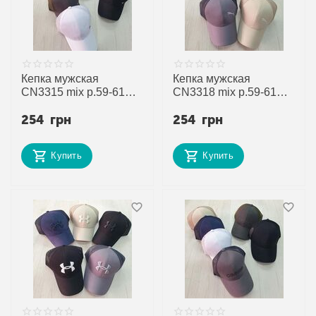
Кепка мужская
Кепка мужская
CN3315 mix р.59-61
CN3318 mix р.59-61
"SELFI" недорого
"SELFI" недорого
254
грн
254
грн
оптом от прямого
оптом от прямого
поставщика
поставщика
Купить
Купить