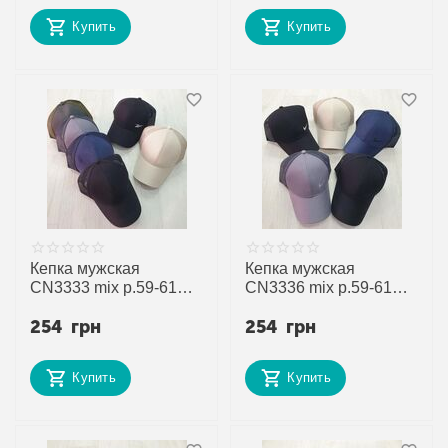
Купить
Купить
Кепка мужская
Кепка мужская
CN3333 mix р.59-61
CN3336 mix р.59-61
"SELFI" недорого
"SELFI" недорого
254
грн
254
грн
оптом от прямого
оптом от прямого
поставщика
поставщика
Купить
Купить