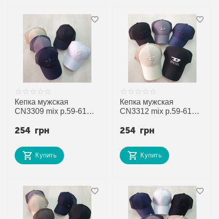
Кепка мужская
Кепка мужская
CN3309 mix р.59-61
CN3312 mix р.59-61
"SELFI" недорого
"SELFI" недорого
254
грн
254
грн
оптом от прямого
оптом от прямого
поставщика
поставщика
Купить
Купить