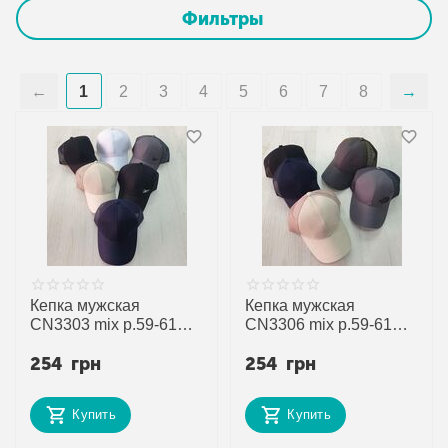
Фильтры
1
2
3
4
5
6
7
8
Кепка мужская
Кепка мужская
CN3303 mix р.59-61
CN3306 mix р.59-61
"SELFI" недорого
"SELFI" недорого
254
грн
254
грн
оптом от прямого
оптом от прямого
поставщика
поставщика
Купить
Купить