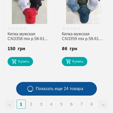
Кепка мужская
Кепка мужская
CN3358 mix р.58-61
CN3359 mix р.58-61
"SELFI" недорого
"SELFI" недорого
150
грн
86
грн
оптом от прямого
оптом от прямого
поставщика
поставщика
Купить
Купить
Показать еще 24 товара
1
2
3
4
5
6
7
8