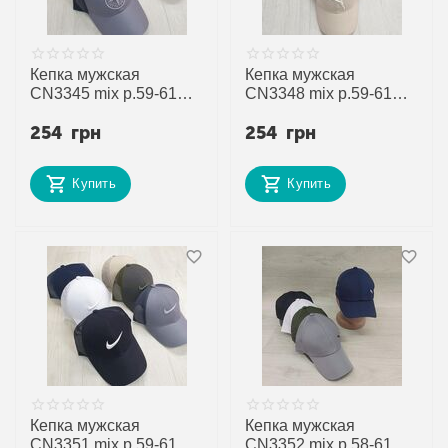
Кепка мужская
Кепка мужская
CN3345 mix р.59-61
CN3348 mix р.59-61
"SELFI" недорого
"SELFI" недорого
254
грн
254
грн
оптом от прямого
оптом от прямого
поставщика
поставщика
Купить
Купить
Кепка мужская
Кепка мужская
CN3351 mix р.59-61
CN3352 mix р.58-61