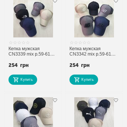
Кепка мужская
Кепка мужская
CN3339 mix р.59-61
CN3342 mix р.59-61
"SELFI" недорого
"SELFI" недорого
254
грн
254
грн
оптом от прямого
оптом от прямого
поставщика
поставщика
Купить
Купить