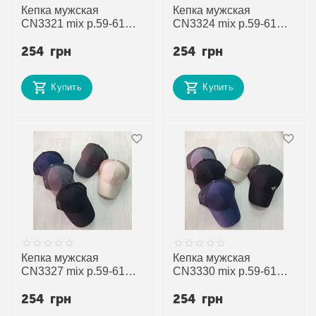
Кепка мужская
Кепка мужская
CN3321 mix р.59-61
CN3324 mix р.59-61
"SELFI" недорого
"SELFI" недорого
254
грн
254
грн
оптом от прямого
оптом от прямого
поставщика
поставщика
Купить
Купить
Кепка мужская
Кепка мужская
CN3327 mix р.59-61
CN3330 mix р.59-61
"SELFI" недорого
"SELFI" недорого
254
грн
254
грн
оптом от прямого
оптом от прямого
поставщика
поставщика