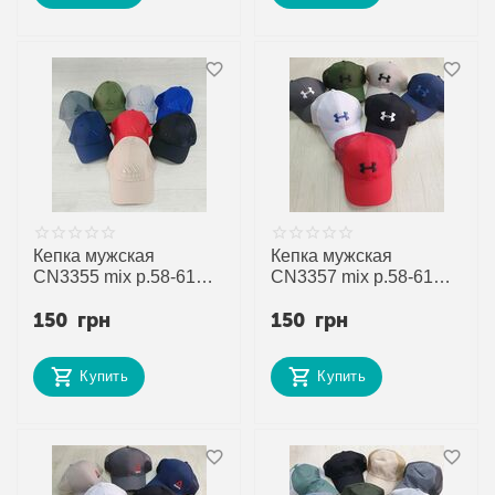
Кепка мужская
Кепка мужская
CN3355 mix р.58-61
CN3357 mix р.58-61
"SELFI" недорого
"SELFI" недорого
150
грн
150
грн
оптом от прямого
оптом от прямого
поставщика
поставщика
Купить
Купить