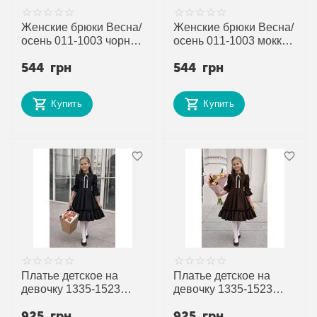
Женские брюки Весна/
Женские брюки Весна/
осень 011-1003 чорний
осень 011-1003 мокко
(4 шт. р.сетка 42-56)
(4 шт. р.сетка 42-56)
544
грн
544
грн
"Alisa Brand" недорого
"Alisa Brand" недорого
оптом от прямого
оптом от прямого
поставщика
поставщика
Купить
Купить
Платье детское на
Платье детское на
девочку 1335-1523
девочку 1335-1523
black р.128-152 "Alisa
brown р.128-152 "Alisa
925
грн
925
грн
Brand" недорого оптом
Brand" недорого оптом