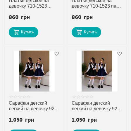
Платье детское на
Платье детское на
девочку 710-1523
девочку 710-1523 navy
brown р.128-152 "Alisa
р.128-152 "Alisa Brand"
860
грн
860
грн
Brand" недорого оптом
недорого оптом от
от прямого
прямого поставщика
поставщика
Купить
Купить
Сарафан детский
Сарафан детский
лёгкий на девочку 924-
лёгкий на девочку 924-
1523 black р.122-140
1523 navy р.122-140
1,050
грн
1,050
грн
"Alisa Brand" недорого
"Alisa Brand" недорого
оптом от прямого
оптом от прямого
поставщика
поставщика