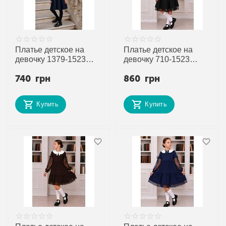
Платье детское на
Платье детское на
девочку 1379-1523
девочку 710-1523
navy р.122-152 "Alisa
black р.128-152 "Alisa
740
грн
860
грн
Brand" недорого оптом
Brand" недорого оптом
от прямого
от прямого
поставщика
поставщика
Купить
Купить