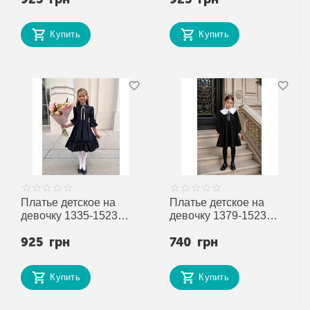
от прямого
от прямого
поставщика
поставщика
Купить
Купить
Платье детское на
Платье детское на
девочку 1335-1523
девочку 1379-1523
navy р.128-152 "Alisa
black р.122-152 "Alisa
925
грн
740
грн
Brand" недорого оптом
Brand" недорого оптом
от прямого
от прямого
поставщика
поставщика
Купить
Купить