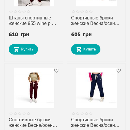
Штаны спортивные
Спортивные брюки
женские 955 wine р.50-
женские Весна/осень
64 "Alisa Brand"
955 шоколад (4 шт.
610
грн
605
грн
недорого оптом от
р.сетка 50-64) "Alisa
прямого поставщика
Brand" недорого оптом
от прямого
Купить
Купить
поставщика
Спортивные брюки
Спортивные брюки
женские Весна/осень
женские Весна/осень