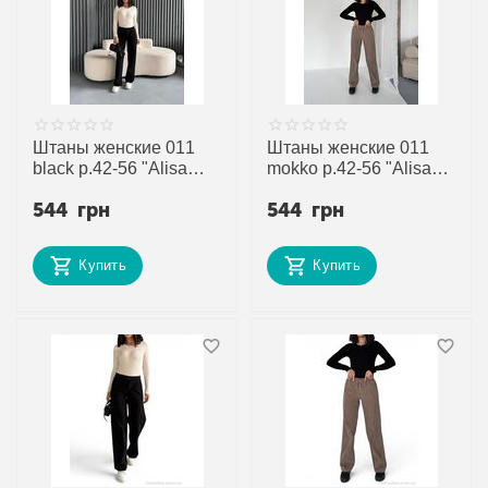
Штаны женские 011
Штаны женские 011
black р.42-56 "Alisa
mokko р.42-56 "Alisa
Brand" недорого оптом
Brand" недорого оптом
544
грн
544
грн
от прямого
от прямого
поставщика
поставщика
Купить
Купить