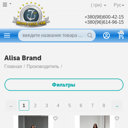
( грн)
Рус
+380(98)600-42-15
+380(96)614-96-15
0
Alisa Brand
Главная
/
Производитель
/
Фильтры
1
2
3
4
5
6
7
8