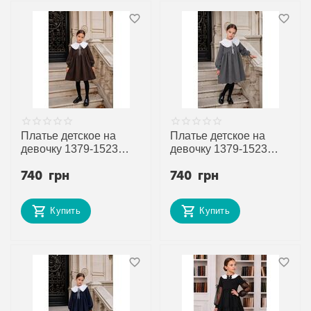
Платье детское на
Платье детское на
девочку 1379-1523
девочку 1379-1523
brown р.122-152 "Alisa
grey р.122-152 "Alisa
740
грн
740
грн
Brand" недорого оптом
Brand" недорого оптом
от прямого
от прямого
поставщика
поставщика
Купить
Купить