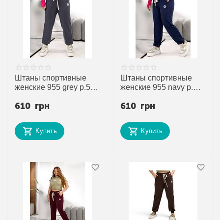
Штаны спортивные
Штаны спортивные
женские 955 grey р.50-
женские 955 navy р.50-
64 "Alisa Brand"
64 "Alisa Brand"
610
грн
610
грн
недорого оптом от
недорого оптом от
прямого поставщика
прямого поставщика
Купить
Купить