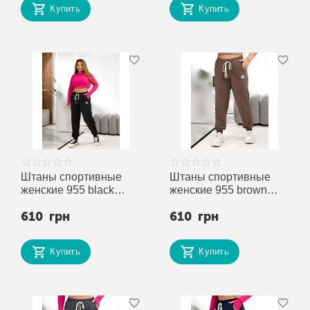
Купить
Купить
Штаны спортивные
Штаны спортивные
женские 955 black
женские 955 brown
р.50-64 "Alisa Brand"
р.50-64 "Alisa Brand"
610
грн
610
грн
недорого оптом от
недорого оптом от
прямого поставщика
прямого поставщика
Купить
Купить