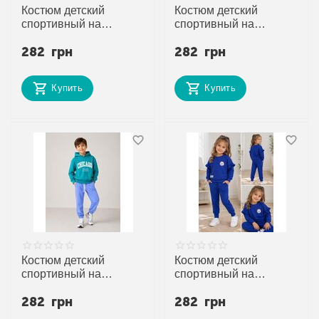
Костюм детский
Костюм детский
спортивный на
спортивный на
мальчика FK1938
мальчика FK1939 navy
282
грн
282
грн
yellow р.3-8 "Fili kids"
р.3-8 "Fili kids"
недорого оптом от
недорого оптом от
прямого поставщика
прямого поставщика
Купить
Купить
Костюм детский
Костюм детский
спортивный на
спортивный на
мальчика FK1940
девочку FK1941 blue
282
грн
282
грн
green р.3-8 "Fili kids"
р.2-5 "Fili kids"
недорого оптом от
недорого оптом от