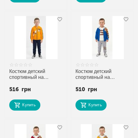
Костюм детский
Костюм детский
спортивный на
спортивный на
мальчика 4853 yellow
мальчика 4996 blue
516
грн
510
грн
р.2-5 "MALIBU"
р.0.6-2 "MALIBU"
недорого оптом от
недорого оптом от
прямого поставщика
прямого поставщика
Купить
Купить