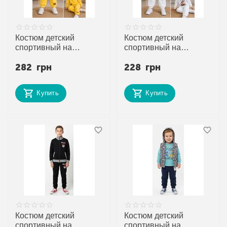
Костюм детский
Костюм детский
спортивный на
спортивный на
девочку FK1946 yellow
девочку FK1947 white
282
грн
228
грн
р.3-6 "Fili kids"
р.3-6 "Fili kids"
недорого оптом от
недорого оптом от
прямого поставщика
прямого поставщика
Купить
Купить
Костюм детский
Костюм детский
спортивный на
спортивный на