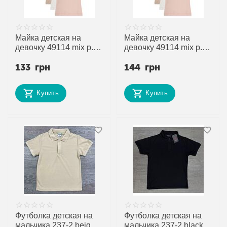
Майка детская на
Майка детская на
девочку 49114 mix р.6-
девочку 49114 mix р.8-
7 "Disneyopt kids"
9 "Disneyopt kids"
133
грн
144
грн
недорого оптом от
недорого оптом от
прямого поставщика
прямого поставщика
Купить
Купить
Футболка детская на
Футболка детская на
мальчика 237-2 beige
мальчика 237-2 black