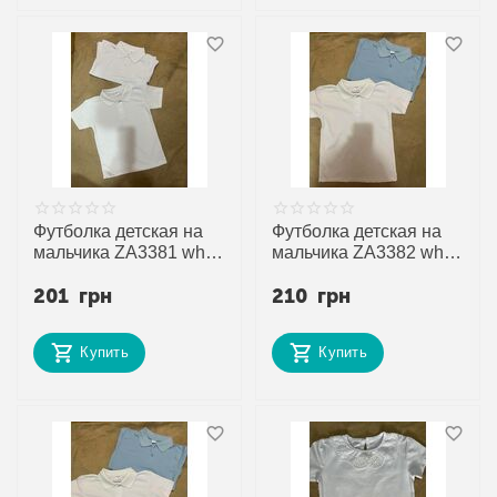
Футболка детская на
Футболка детская на
мальчика ZA3381 white
мальчика ZA3382 white
р.6-9 "Zayka" недорого
р.10-13 "Zayka"
201
грн
210
грн
оптом от прямого
недорого оптом от
поставщика
прямого поставщика
Купить
Купить