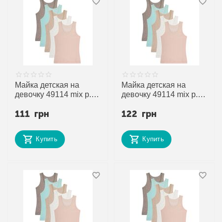
Майка детская на
Майка детская на
девочку 49114 mix р.2-
девочку 49114 mix р.4-
3 "Disneyopt kids"
5 "Disneyopt kids"
111
грн
122
грн
недорого оптом от
недорого оптом от
прямого поставщика
прямого поставщика
Купить
Купить