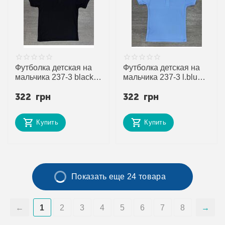
Футболка детская на
Футболка детская на
мальчика 237-3 black
мальчика 237-3 l.blue
р.12-16 "MirWear kids"
р.12-16 "MirWear kids"
322
грн
322
грн
недорого оптом от
недорого оптом от
прямого поставщика
прямого поставщика
Купить
Купить
Показать еще 24 товара
1
2
3
4
5
6
7
8