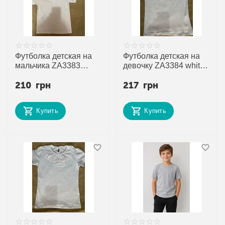
Футболка детская на
Футболка детская на
мальчика ZA3383
девочку ZA3384 white
l.blue р.10-13 "Zayka"
р.6-9 "Zayka" недорого
210
грн
217
грн
недорого оптом от
оптом от прямого
прямого поставщика
поставщика
Купить
Купить