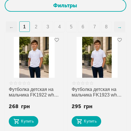
Фильтры
1
2
3
4
5
6
7
8
Футболка детская на
Футболка детская на
мальчика FK1922 white
мальчика FK1923 white
р.5-8 "Fili kids"
р.9-12 "Fili kids"
268
грн
295
грн
недорого оптом от
недорого оптом от
прямого поставщика
прямого поставщика
Купить
Купить