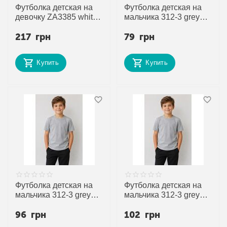
Футболка детская на
Футболка детская на
девочку ZA3385 white
мальчика 312-3 grey
р.6-9 "Zayka" недорого
р.3 "Disneyopt kids"
217
грн
79
грн
оптом от прямого
недорого оптом от
поставщика
прямого поставщика
Купить
Купить
Футболка детская на
Футболка детская на
мальчика 312-3 grey
мальчика 312-3 grey
р.5 "Disneyopt kids"
р.7 "Disneyopt kids"
96
грн
102
грн
недорого оптом от
недорого оптом от
прямого поставщика
прямого поставщика