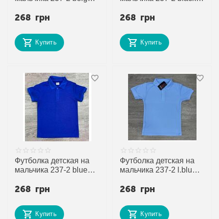
р.7-11 "MirWear kids"
р.7-11 "MirWear kids"
268
грн
268
грн
недорого оптом от
недорого оптом от
прямого поставщика
прямого поставщика
Купить
Купить
Футболка детская на
Футболка детская на
мальчика 237-2 blue
мальчика 237-2 l.blue
р.7-11 "MirWear kids"
р.7-11 "MirWear kids"
268
грн
268
грн
недорого оптом от
недорого оптом от
прямого поставщика
прямого поставщика
Купить
Купить