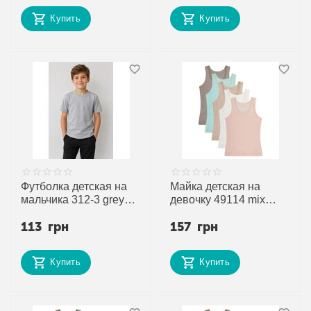
Купить
Купить
Футболка детская на
Майка детская на
мальчика 312-3 grey
девочку 49114 mix
р.9 "Disneyopt kids"
р.10-11 "Disneyopt
113
грн
157
грн
недорого оптом от
kids" недорого оптом
прямого поставщика
от прямого
поставщика
Купить
Купить