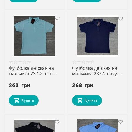
Футболка детская на
Футболка детская на
мальчика 237-2 mint
мальчика 237-2 navy
р.7-11 "MirWear kids"
р.7-11 "MirWear kids"
268
грн
268
грн
недорого оптом от
недорого оптом от
прямого поставщика
прямого поставщика
Купить
Купить