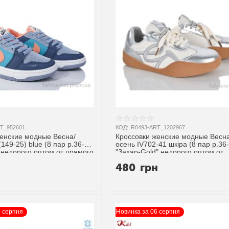
T_952601
КОД:
R0493-ART_1202967
женские модные Весна/
Кроссовки женские модные Весна
149-25) blue (8 пар р.36-
осень IV702-41 шкіра (8 пар р.36
a" недорого оптом от прямого
"Захар-Gold" недорого оптом от
прямого поставщика
н
480
грн
6 серпня
Новинка за 06 серпня