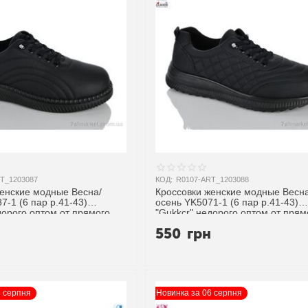
T_1203087
КОД:
R0107-ART_1203088
женские модные Весна/
Кроссовки женские модные Весна
7-1 (6 пар р.41-43)
осень YK5071-1 (6 пар р.41-43)
дорого оптом от прямого
"Gukkcr" недорого оптом от прям
поставщика
н
550
грн
6 серпня
Новинка за 06 серпня