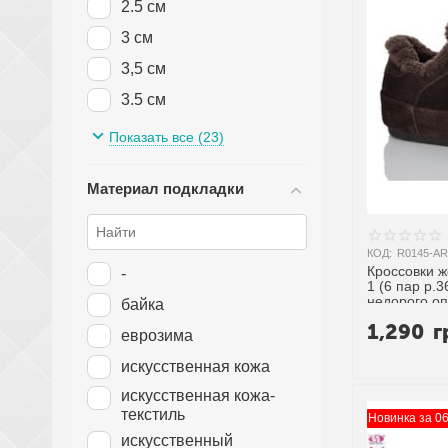
2.5 см
3 см
3,5 см
3.5 см
4 см
Показать все (23)
4,5 см
Материал подкладки
4.5 см
5 см
5,5 см
КОД:
R0145-AR
Кроссовки 
-
5.5 см
1 (6 пар р.36
недорого оп
байка
6 см
1,290
г
еврозима
6,5 см
искусственная кожа
6.5 см
искусственная кожа-
7 см
текстиль
Новинка за 0
искусственный
8 см