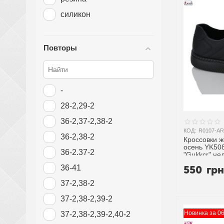
силикон
Повторы
-
28-2,29-2
36-2,37-2,38-2
КОД:
R0107-AR
36-2,38-2
Кроссовки 
осень YK508
36-2.37-2
"Gukkcr" не
поставщика
550
гр
36-41
37-2,38-2
37-2,38-2,39-2
Новинка за 0
37-2,38-2,39-2,40-2