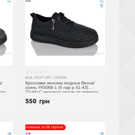
КОД:
R0107-ART_1203086
/
Кроссовки женские модные Весна/
осень YK5088-1 (6 пар р.41-43)
ого
"Gukkcr" недорого оптом от прямого
поставщика
550
грн
Новинка за 06 серпня