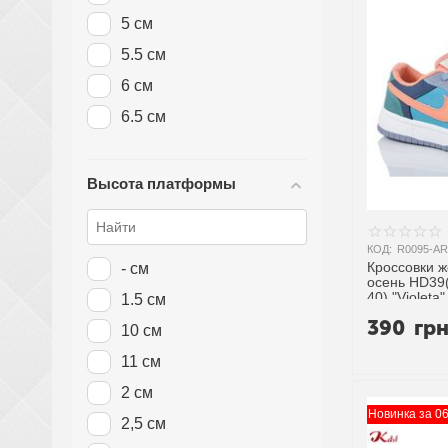
5 см
5.5 см
6 см
6.5 см
Высота платформы
КОД:
R0095-AR
Кроссовки 
- см
осень HD39(
40) "Violet
1.5 см
поставщика
390
гр
10 см
11 см
2 см
Новинка за 0
2,5 см