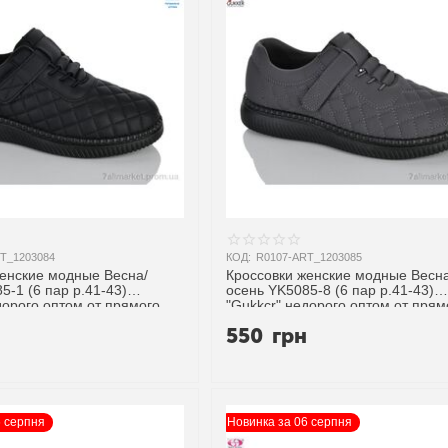
T_1203084
КОД:
R0107-ART_1203085
женские модные Весна/
Кроссовки женские модные Весна
5-1 (6 пар р.41-43)
осень YK5085-8 (6 пар р.41-43)
дорого оптом от прямого
"Gukkcr" недорого оптом от прям
поставщика
н
550
грн
6 серпня
Новинка за 06 серпня