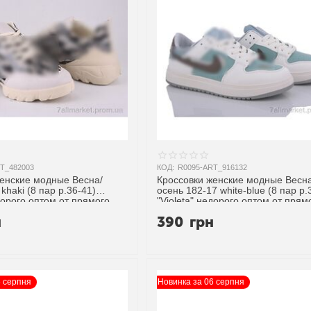
T_482003
КОД:
R0095-ART_916132
женские модные Весна/
Кроссовки женские модные Весна
khaki (8 пар р.36-41)
осень 182-17 white-blue (8 пар р.
едорого оптом от прямого
"Violeta" недорого оптом от прям
поставщика
н
390
грн
6 серпня
Новинка за 06 серпня