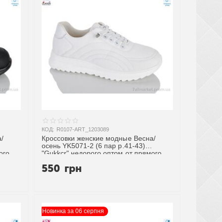
КОД:
R0107-ART_1203089
/
Кроссовки женские модные Весна/
осень YK5071-2 (6 пар р.41-43)
ого
"Gukkcr" недорого оптом от прямого
поставщика
550
грн
Новинка за 06 серпня