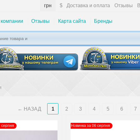
грн
$
Доставка и оплата
Отзывы
В
 компании
Отзывы
Карта сайта
Бренды
м
НАЗАД
1
2
3
4
5
6
7
6 серпня
Новинка за 06 серпня