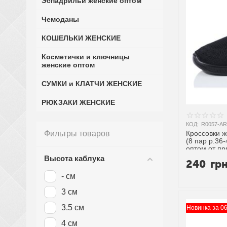
Эспадрильи женские оптом
Чемоданы
КОШЕЛЬКИ ЖЕНСКИЕ
Косметички и ключницы
женские оптом
СУМКИ и КЛАТЧИ ЖЕНСКИЕ
РЮКЗАКИ ЖЕНСКИЕ
КОД:
R0057-AR
Фильтры товаров
Кроссовки ж
(8 пар р.36
оптом от п
Высота каблука
240
гр
- см
3 см
3.5 см
Новинка за 0
4 см