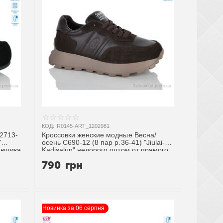
КОД:
R0145-ART_1202981
2713-
Кроссовки женские модные Весна/
"
осень C690-12 (8 пар р.36-41) "Jiulai-
авщика
Kadisalun" недорого оптом от прямого
поставщика
790
грн
Новинка за 06 серпня