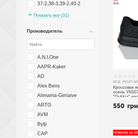
37-2,38-3,39-2,40-2
37-2,38-3,39-3,40-2
Показать все (31)
37-2.38-2
Производитель
37-2.38-2.39-2
38-2
38-2,29-2
A.N.I.One
38-2,39-2
AAPR-Kaker
38-2,39-2,40-2
AD
38-2,39-2,40-2,41-2
КОД:
R0107-AR
Alex Bens
Кроссовки 
38-2,39-2,40-3
осень YK507
Alimama-Girnaive
"Gukkcr" не
38-2,392
поставщика
550
гр
ARTO
38-2.39-2
AVM
38-2.39-2.40-2
Bytji
39-2
Новинка за 0
CAP
39-2,40-2