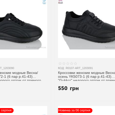
T_1203090
КОД:
R0107-ART_1203091
женские модные Весна/
Кроссовки женские модные Весна
2-1 (6 пар р.41-43)
осень YK5073-1 (6 пар р.41-43)
дорого оптом от прямого
"Gukkcr" недорого оптом от прям
поставщика
н
550
грн
6 серпня
Новинка за 06 серпня