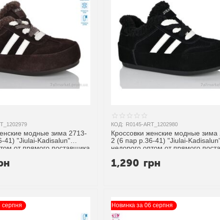
T_1202979
КОД:
R0145-ART_1202980
женские модные зима 2713-
Кроссовки женские модные зима 
-41) "Jiulai-Kadisalun"
2 (6 пар р.36-41) "Jiulai-Kadisalun
том от прямого поставщика
недорого оптом от прямого пост
рн
1,290
грн
6 серпня
Новинка за 06 серпня