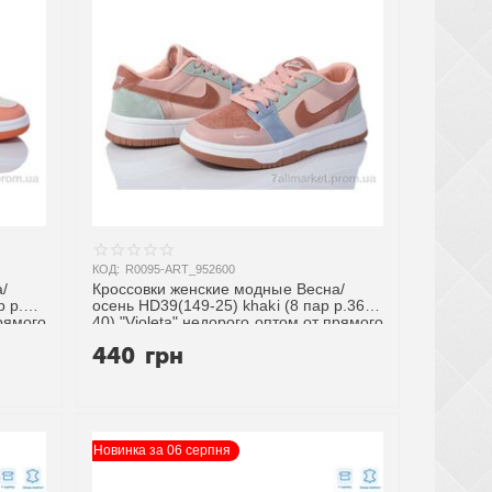
КОД:
R0095-ART_952600
/
Кроссовки женские модные Весна/
р р.36-
осень HD39(149-25) khaki (8 пар р.36-
прямого
40) "Violeta" недорого оптом от прямого
поставщика
440
грн
Новинка за 06 серпня