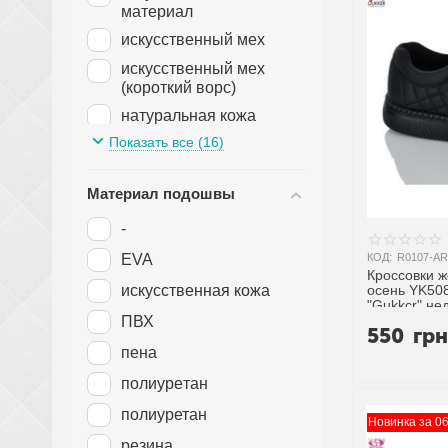
материал
8.5 см
искусственный мех
9 см
искусственный мех
(короткий ворс)
натуральная кожа
Показать все (16)
натуральная шерсть
натуральный мех
Материал подошвы
натуральный мех
(овчина)
-
натуральный мех
КОД:
R0107-AR
EVA
(цигейка)
Кроссовки 
осень YK508
искусственная кожа
текстиль
"Gukkcr" не
поставщика
ПВХ
термоткань
550
гр
пена
флис
полиурeтан
полиуретан
Новинка за 0
резина