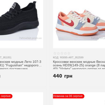
T_951051
КОД:
R0095-ART_952599
енские модные Лето 107-3
Кроссовки женские модные Весна
-41) "Fuguishan" недорого
осень HD39(149-25) orange (8 па
рямого поставщика
40) "Violeta" недорого оптом от 
поставщика
н
440
грн
6 серпня
Новинка за 06 серпня