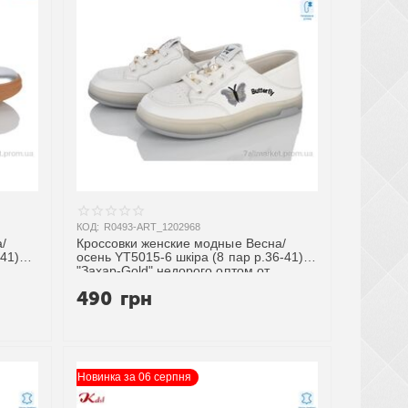
КОД:
R0493-ART_1202968
/
Кроссовки женские модные Весна/
-41)
осень YT5015-6 шкіра (8 пар р.36-41)
"Захар-Gold" недорого оптом от
прямого поставщика
490
грн
Новинка за 06 серпня