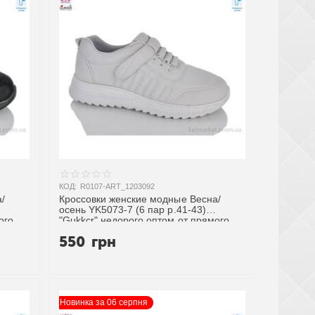
КОД:
R0107-ART_1203092
/
Кроссовки женские модные Весна/
осень YK5073-7 (6 пар р.41-43)
ого
"Gukkcr" недорого оптом от прямого
поставщика
550
грн
Новинка за 06 серпня