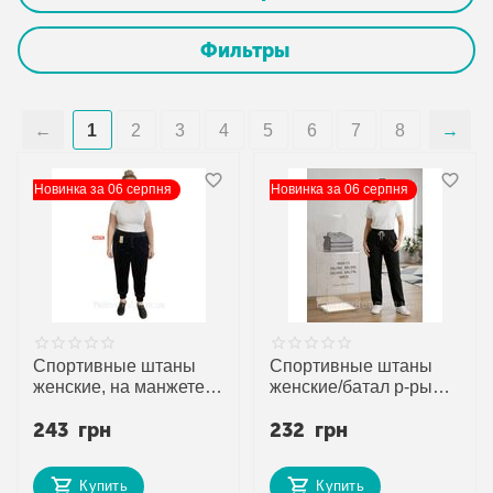
Фильтры
1
2
3
4
5
6
7
8
Новинка за 06 серпня
Новинка за 06 серпня
Спортивные штаны
Спортивные штаны
женские, на манжете/
женские/батал р-ры
батал р-ры 52-60
2XL-6XL (микс
243
грн
232
грн
"STELLA" недорого от
цв)"STELLA" недорого
прямого поставщика
от прямого
поставщика
Купить
Купить