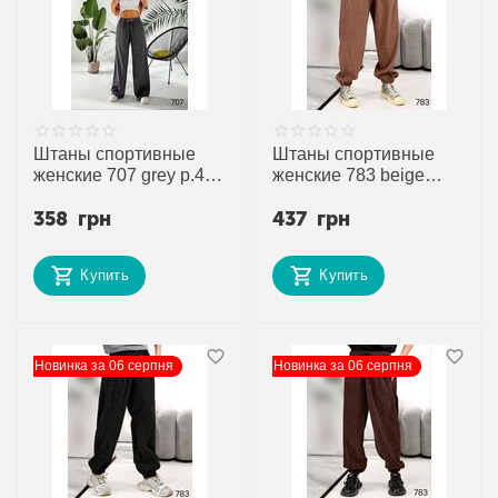
Штаны спортивные
Штаны спортивные
женские 707 grey р.44-
женские 783 beige
50 "DORA" недорого
р.42-56 "DORA"
358
грн
437
грн
оптом от прямого
недорого оптом от
поставщика
прямого поставщика
Купить
Купить
Новинка за 06 серпня
Новинка за 06 серпня