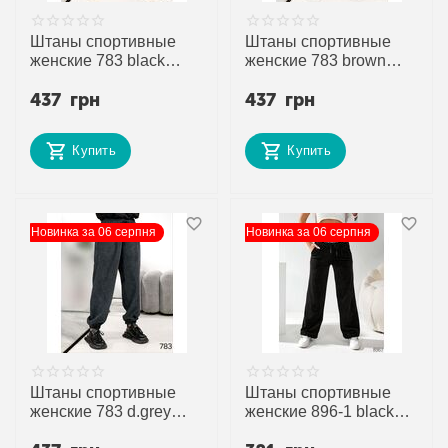
Штаны спортивные
Штаны спортивные
женские 783 black
женские 783 brown
р.42-56 "DORA"
р.42-56 "DORA"
437
грн
437
грн
недорого оптом от
недорого оптом от
прямого поставщика
прямого поставщика
Купить
Купить
Новинка за 06 серпня
Новинка за 06 серпня
Штаны спортивные
Штаны спортивные
женские 783 d.grey
женские 896-1 black
р.42-56 "DORA"
р.42-48 "DORA"