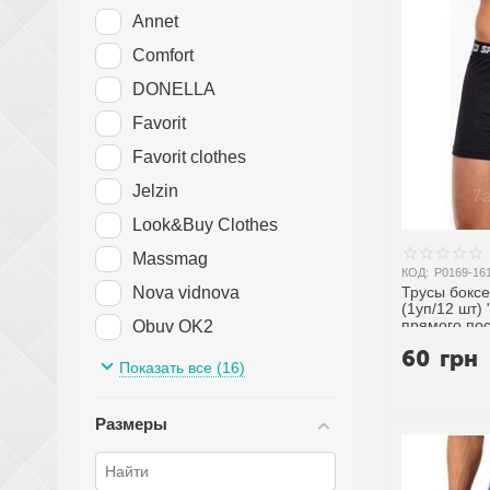
Annet
Comfort
DONELLA
Favorit
Favorit clothes
Jelzin
Look&Buy Clothes
Massmag
КОД:
P0169-16
Трусы боксеры м
Nova vidnova
(1уп/12 шт)
прямого по
Obuv OK2
60
грн
Samo
Показать все (16)
Textile
Размеры
Алия
Глорія