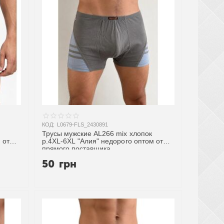
КОД:
L0679-FLS_2430891
Трусы мужские AL266 mix хлопок
 от
р.4XL-6XL "Алия" недорого оптом от
прямого поставщика
50
грн