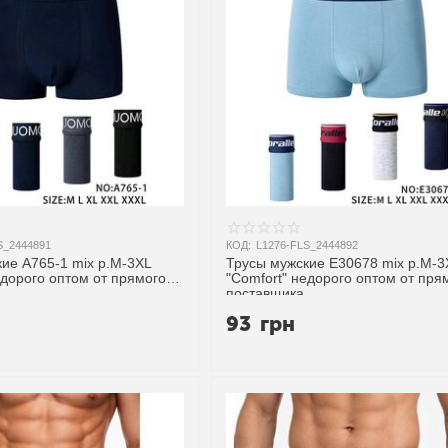
S_2444891
КОД:
L1276-FLS_2444892
ие A765-1 mix р.M-3XL
Трусы мужские E30678 mix р.M-3
едорого оптом от прямого
"Comfort" недорого оптом от пря
поставщика
93
грн