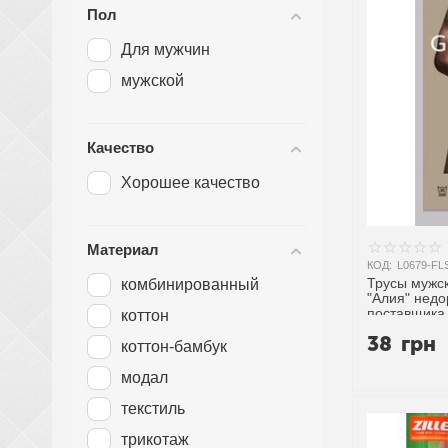
S-M
Пол
S-XL
Для мужчин
XL
мужской
XL-3XL
XL-4XL
Качество
Хорошее качество
Материал
КОД:
L0679-FL
Трусы мужск
комбинированный
"Алия" недо
поставщика
коттон
38
грн
коттон-бамбук
модал
текстиль
трикотаж