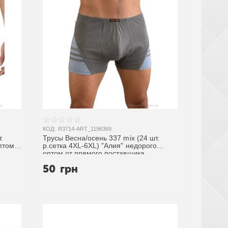
КОД:
R3714-ART_1196369
.
Трусы Весна/осень 337 mix (24 шт.
оптом
р.сетка 4XL-6XL) "Алия" недорого
оптом от прямого поставщика
50
грн