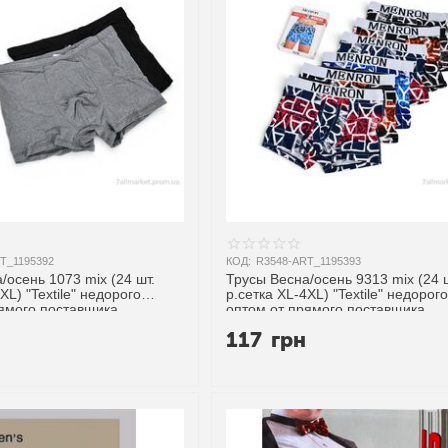
T_1195392
КОД:
R3548-ART_1195393
/осень 1073 mix (24 шт.
Трусы Весна/осень 9313 mix (24 
XL) "Textile" недорого
р.сетка XL-4XL) "Textile" недорого
рямого поставщика
оптом от прямого поставщика
н
117
грн