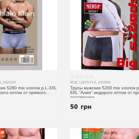
S_2425153
КОД:
L0679-FLS_2411992
ие 5280 mix хлопок р.L-3XL
Трусы мужские 5200 mix хлопок р
рого оптом от прямого
6XL "Алия" недорого оптом от п
поставщика
50
грн