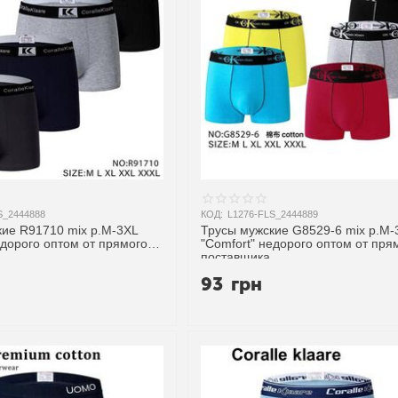
S_2444888
КОД:
L1276-FLS_2444889
кие R91710 mix р.M-3XL
Трусы мужские G8529-6 mix р.M-
едорого оптом от прямого
"Comfort" недорого оптом от пря
поставщика
93
грн