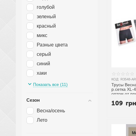
голубой
7XL-10XL
зеленый
8XL-10XL
красный
L
микс
L-2XL
Разные цвета
L-3XL
серый
L-4XL
синий
L-XL
хаки
M
КОД:
R3548-AR
черный
M-2XL
Показать все (11)
Трусы Весна
р.сетка XL-4
M-3XL
оптом от п
Сезон
109
гр
M-4XL
Весна/осень
M-XL
Лето
one size
S