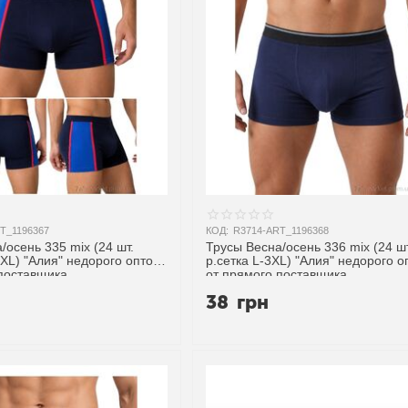
T_1196367
КОД:
R3714-ART_1196368
/осень 335 mix (24 шт.
Трусы Весна/осень 336 mix (24 шт
4XL) "Алия" недорого оптом
р.сетка L-3XL) "Алия" недорого 
 поставщика
от прямого поставщика
38
грн