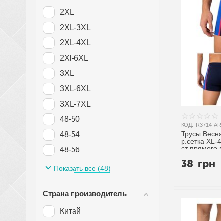
DeMur
2XL
Obuvok
2XL-3XL
2XL-4XL
2Xl-6XL
3XL
3XL-6XL
3XL-7XL
48-50
КОД:
R3714-AR
Трусы Весна
48-54
р.сетка XL-
от прямого
48-56
38
грн
48-58
Показать все (48)
4XL
Страна производитель
4XL-6XL
50-56
Китай