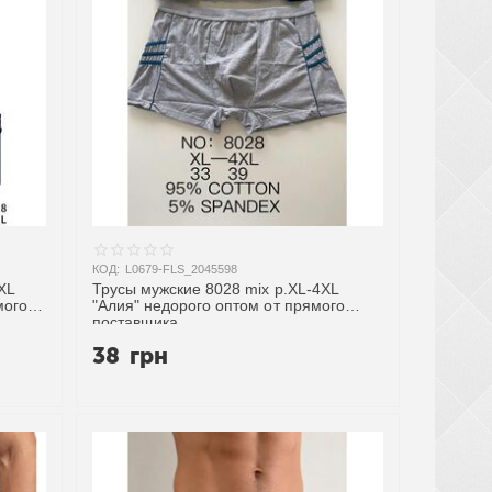
КОД:
L0679-FLS_2045598
XL
Трусы мужские 8028 mix р.XL-4XL
мого
"Алия" недорого оптом от прямого
поставщика
38
грн