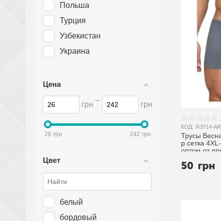
50-58
Польша
52-54
Турция
52-58
Узбекистан
52-60
Украина
54-56
54-62
Цена
56-58
–
грн
грн
56-64
58-62
КОД:
R3714-AR
26
грн
242
грн
Трусы Весна
5XL
р.сетка 4XL
оптом от п
5XL-10XL
Цвет
50
грн
5XL-6XL
5XL-7XL
белый
5XL-8XL
бордовый
60-62