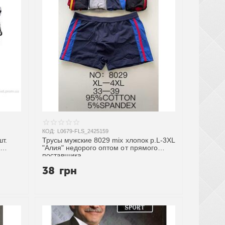
КОД:
L0679-FLS_2425159
шт.
Трусы мужские 8029 mix хлопок р.L-3XL
"Алия" недорого оптом от прямого
поставщика
38
грн