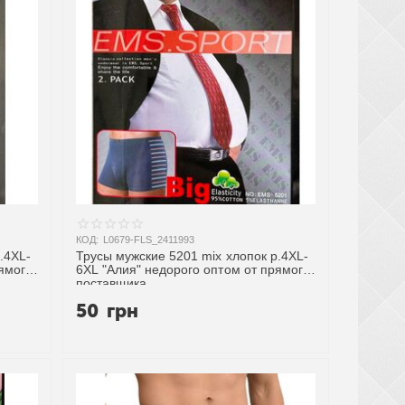
КОД:
L0679-FLS_2411993
.4XL-
Трусы мужские 5201 mix хлопок р.4XL-
рямого
6XL "Алия" недорого оптом от прямого
поставщика
50
грн