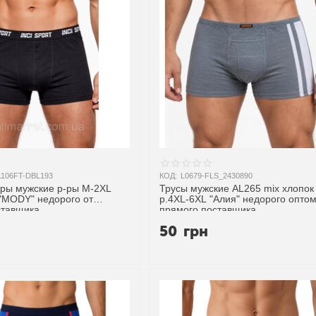
1106FT-DBL193
КОД:
L0679-FLS_2430890
ужские р-ры M-2XL
Трусы мужские AL265 mix хлопок
 "MODY" недорого от
р.4XL-6XL "Алия" недорого оптом
ставщика
прямого поставщика
50
грн