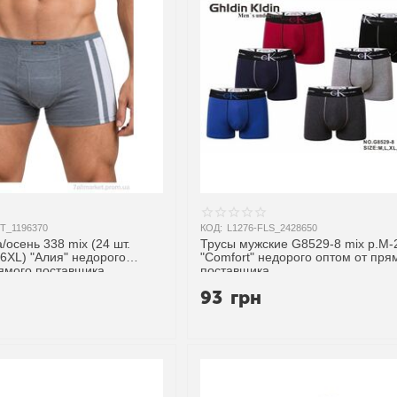
T_1196370
КОД:
L1276-FLS_2428650
/осень 338 mix (24 шт.
Трусы мужские G8529-8 mix р.M-
-6XL) "Алия" недорого
"Comfort" недорого оптом от пря
рямого поставщика
поставщика
93
грн