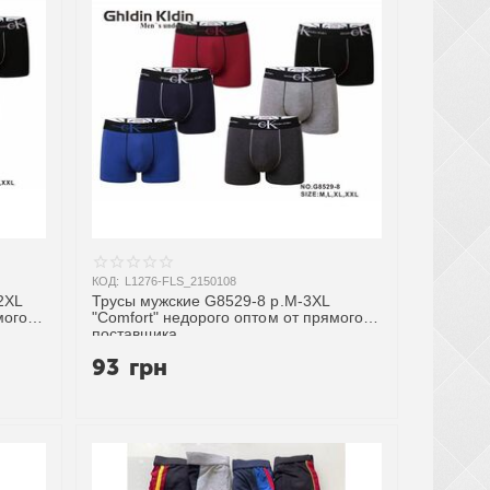
КОД:
L1276-FLS_2150108
2XL
Трусы мужские G8529-8 р.M-3XL
мого
"Comfort" недорого оптом от прямого
поставщика
93
грн