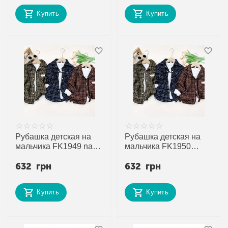
Купить
Купить
Рубашка детская на
Рубашка детская на
мальчика FK1949 navy
мальчика FK1950
р.110-150 "Fili kids"
brown р.110-150 "Fili
632
грн
632
грн
недорого оптом от
kids" недорого оптом
прямого поставщика
от прямого
поставщика
Купить
Купить