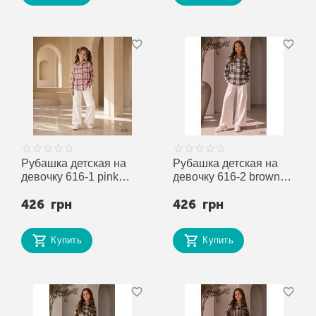
Рубашка детская на
Рубашка детская на
девочку 616-1 pink
девочку 616-2 brown
р.128-152 "DORA"
р.128-152 "DORA"
426
грн
426
грн
недорого оптом от
недорого оптом от
прямого поставщика
прямого поставщика
Купить
Купить