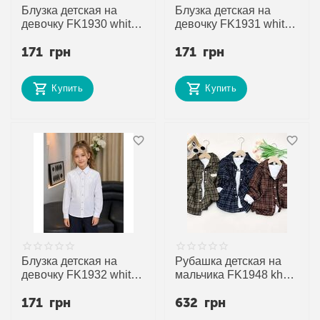
Блузка детская на
Блузка детская на
девочку FK1930 white
девочку FK1931 white
р.10-13 "Fili kids"
р.6-9 "Fili kids"
171
грн
171
грн
недорого оптом от
недорого оптом от
прямого поставщика
прямого поставщика
Купить
Купить
Блузка детская на
Рубашка детская на
девочку FK1932 white
мальчика FK1948 khaki
р.10-13 "Fili kids"
р.110-150 "Fili kids"
171
грн
632
грн
недорого оптом от
недорого оптом от
прямого поставщика
прямого поставщика