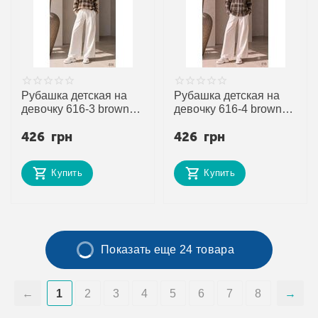
Рубашка детская на
Рубашка детская на
девочку 616-3 brown
девочку 616-4 brown
р.128-152 "DORA"
р.128-152 "DORA"
426
грн
426
грн
недорого оптом от
недорого оптом от
прямого поставщика
прямого поставщика
Купить
Купить
Показать еще 24 товара
1
2
3
4
5
6
7
8