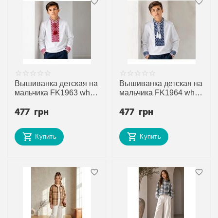
Вышиванка детская на
Вышиванка детская на
мальчика FK1963 white
мальчика FK1964 white
р.134-158 "Fili kids"
р.134-158 "Fili kids"
477
грн
477
грн
недорого оптом от
недорого оптом от
прямого поставщика
прямого поставщика
Купить
Купить