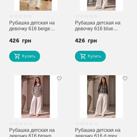
Рубашка детская на
Рубашка детская на
девочку 616 beige
девочку 616 blue
р.128-152 "DORA"
р.128-152 "DORA"
426
грн
426
грн
недорого оптом от
недорого оптом от
прямого поставщика
прямого поставщика
Купить
Купить
Рубашка детская на
Рубашка детская на
девочку 616 brown
девочку 616 d.grey