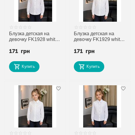
Блузка детская на
Блузка детская на
девочку FK1928 white
девочку FK1929 white
р.10-13 "Fili kids"
р.6-9 "Fili kids"
171
грн
171
грн
недорого оптом от
недорого оптом от
прямого поставщика
прямого поставщика
Купить
Купить