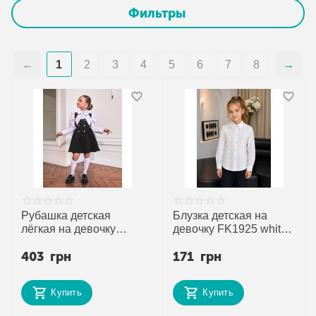
Фильтры
1
2
3
4
5
6
7
8
Рубашка детская
Блузка детская на
лёгкая на девочку
девочку FK1925 white
1387 white р.122-146
р.6-9 "Fili kids"
403
грн
171
грн
"Seven Zikina"
недорого оптом от
недорого оптом от
прямого поставщика
прямого поставщика
Купить
Купить