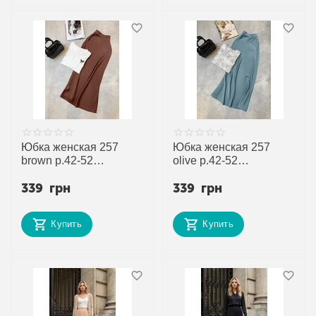
Юбка женская 257
Юбка женская 257
brown р.42-52
olive р.42-52
"Adam&Eva" недорого
"Adam&Eva" недорого
339
грн
339
грн
оптом от прямого
оптом от прямого
поставщика
поставщика
Купить
Купить