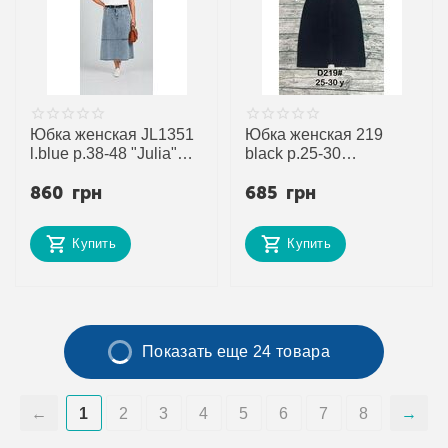
Юбка женская JL1351
Юбка женская 219
l.blue р.38-48 "Julia"
black р.25-30
недорого оптом от
"DKNSEL" недорого
860
грн
685
грн
прямого поставщика
оптом от прямого
поставщика
Купить
Купить
Показать еще 24 товара
1
2
3
4
5
6
7
8