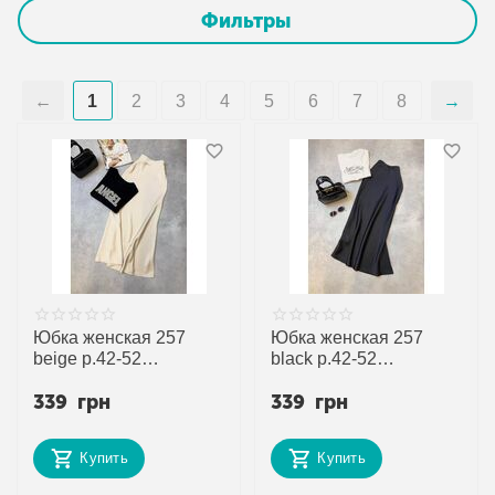
Фильтры
1
2
3
4
5
6
7
8
Юбка женская 257
Юбка женская 257
beige р.42-52
black р.42-52
"Adam&Eva" недорого
"Adam&Eva" недорого
339
грн
339
грн
оптом от прямого
оптом от прямого
поставщика
поставщика
Купить
Купить