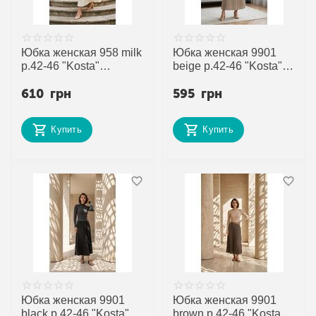
Юбка женская 958 milk
Юбка женская 9901
р.42-46 "Kosta"
beige р.42-46 "Kosta"
недорого оптом от
недорого оптом от
610
грн
595
грн
прямого поставщика
прямого поставщика
Купить
Купить
Юбка женская 9901
Юбка женская 9901
black р.42-46 "Kosta"
brown р.42-46 "Kosta"