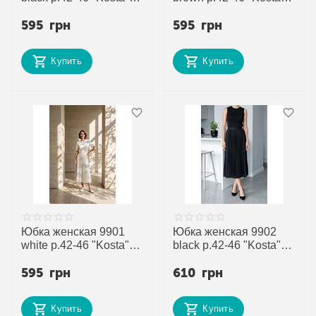
недорого оптом от
недорого оптом от
595
грн
595
грн
прямого поставщика
прямого поставщика
Купить
Купить
Юбка женская 9901
Юбка женская 9902
white р.42-46 "Kosta"
black р.42-46 "Kosta"
недорого оптом от
недорого оптом от
595
грн
610
грн
прямого поставщика
прямого поставщика
Купить
Купить