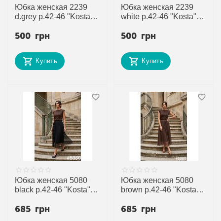
Юбка женская 2239
Юбка женская 2239
d.grey р.42-46 "Kosta"
white р.42-46 "Kosta"
недорого оптом от
недорого оптом от
500
грн
500
грн
прямого поставщика
прямого поставщика
Купить
Купить
Юбка женская 5080
Юбка женская 5080
black р.42-46 "Kosta"
brown р.42-46 "Kosta"
недорого оптом от
недорого оптом от
685
грн
685
грн
прямого поставщика
прямого поставщика