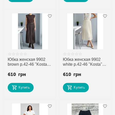
Юбка женская 9902
Юбка женская 9902
brown р.42-46 "Kosta"
white р.42-46 "Kosta"
недорого оптом от
недорого оптом от
610
грн
610
грн
прямого поставщика
прямого поставщика
Купить
Купить