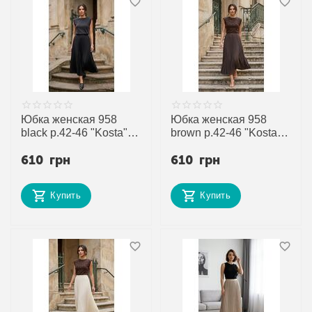
Юбка женская 958
Юбка женская 958
black р.42-46 "Kosta"
brown р.42-46 "Kosta"
недорого оптом от
недорого оптом от
610
грн
610
грн
прямого поставщика
прямого поставщика
Купить
Купить