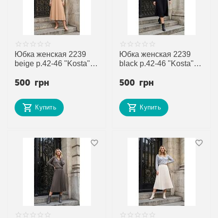
Юбка женская 2239
Юбка женская 2239
beige р.42-46 "Kosta"
black р.42-46 "Kosta"
недорого оптом от
недорого оптом от
500
грн
500
грн
прямого поставщика
прямого поставщика
Купить
Купить