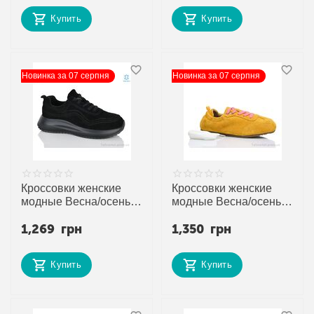
поставщика
поставщика
Купить
Купить
Новинка за 07 серпня
Новинка за 07 серпня
Кроссовки женские
Кроссовки женские
модные Весна/осень
модные Весна/осень
JW8876 (8 пар р.36-40)
2026-1 yellow (8 пар
1,269
грн
1,350
грн
"Gukkcr" недорого
р.36-41) "Violeta"
оптом от прямого
недорого оптом от
поставщика
прямого поставщика
Купить
Купить