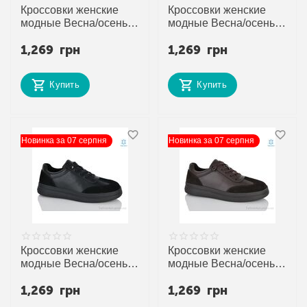
Кроссовки женские
Кроссовки женские
модные Весна/осень
модные Весна/осень
JW8015 (8 пар р.36-40)
MG6022 (8 пар р.36-
1,269
грн
1,269
грн
"Gukkcr" недорого
41) "Gukkcr" недорого
оптом от прямого
оптом от прямого
поставщика
поставщика
Купить
Купить
Новинка за 07 серпня
Новинка за 07 серпня
Кроссовки женские
Кроссовки женские
модные Весна/осень
модные Весна/осень
MG6070 (8 пар р.36-
MG6071 (8 пар р.36-
1,269
грн
1,269
грн
40) "Gukkcr" недорого
40) "Gukkcr" недорого
оптом от прямого
оптом от прямого