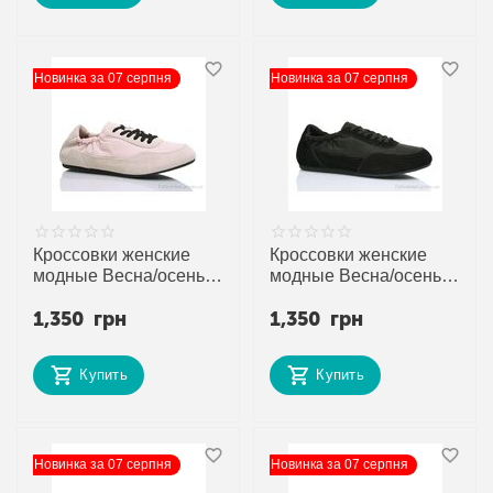
Новинка за 07 серпня
Новинка за 07 серпня
Кроссовки женские
Кроссовки женские
модные Весна/осень
модные Весна/осень
2027-2 pink (8 пар
2027-3 black (8 пар
1,350
грн
1,350
грн
р.36-41) "Violeta"
р.36-41) "Violeta"
недорого оптом от
недорого оптом от
прямого поставщика
прямого поставщика
Купить
Купить
Новинка за 07 серпня
Новинка за 07 серпня