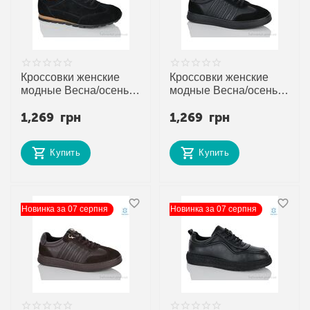
Кроссовки женские
Кроссовки женские
модные Весна/осень
модные Весна/осень
MG8782 (8 пар р.36-
JW8014 (8 пар р.36-40)
1,269
грн
1,269
грн
40) "Gukkcr" недорого
"Gukkcr" недорого
оптом от прямого
оптом от прямого
поставщика
поставщика
Купить
Купить
Новинка за 07 серпня
Новинка за 07 серпня