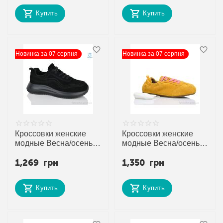
поставщика
поставщика
Купить
Купить
Новинка за 07 серпня
Новинка за 07 серпня
Кроссовки женские
Кроссовки женские
модные Весна/осень
модные Весна/осень
JW8876 (8 пар р.36-40)
2026-1 yellow (8 пар
1,269
грн
1,350
грн
"Gukkcr" недорого
р.36-41) "Violeta"
оптом от прямого
недорого оптом от
поставщика
прямого поставщика
Купить
Купить