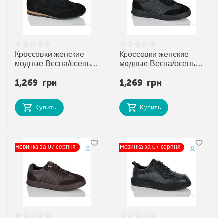
Кроссовки женские
Кроссовки женские
модные Весна/осень
модные Весна/осень
MG8782 (8 пар р.36-
JW8014 (8 пар р.36-40)
1,269
грн
1,269
грн
40) "Gukkcr" недорого
"Gukkcr" недорого
оптом от прямого
оптом от прямого
поставщика
поставщика
Купить
Купить
Новинка за 07 серпня
Новинка за 07 серпня