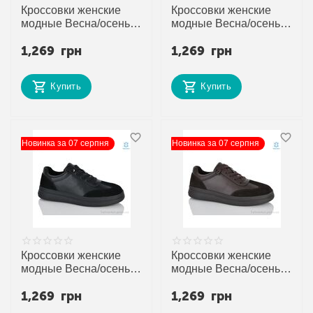
Кроссовки женские
Кроссовки женские
модные Весна/осень
модные Весна/осень
JW8015 (8 пар р.36-40)
MG6022 (8 пар р.36-
1,269
грн
1,269
грн
"Gukkcr" недорого
41) "Gukkcr" недорого
оптом от прямого
оптом от прямого
поставщика
поставщика
Купить
Купить
Новинка за 07 серпня
Новинка за 07 серпня
Кроссовки женские
Кроссовки женские
модные Весна/осень
модные Весна/осень
MG6070 (8 пар р.36-
MG6071 (8 пар р.36-
1,269
грн
1,269
грн
40) "Gukkcr" недорого
40) "Gukkcr" недорого
оптом от прямого
оптом от прямого