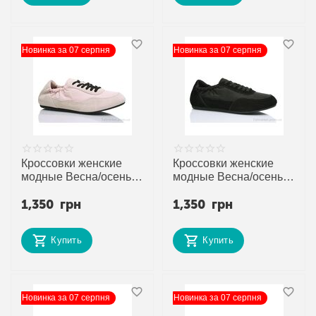
Новинка за 07 серпня
Новинка за 07 серпня
Кроссовки женские
Кроссовки женские
модные Весна/осень
модные Весна/осень
2027-2 pink (8 пар
2027-3 black (8 пар
1,350
грн
1,350
грн
р.36-41) "Violeta"
р.36-41) "Violeta"
недорого оптом от
недорого оптом от
прямого поставщика
прямого поставщика
Купить
Купить
Новинка за 07 серпня
Новинка за 07 серпня