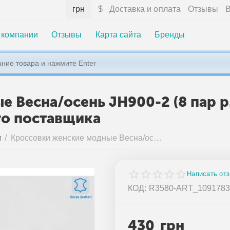
грн
$
Доставка и оплата
Отзывы
В
 компании
Отзывы
Карта сайта
Бренды
 Весна/осень JH900-2 (8 пар р
го поставщика
м
/
Кроссовки женские модные Весна/осень JH900-2 (8 пар р.36-41) "Massmag" недорого оптом от прямого поставщика
Написать от
КОД:
R3580-ART_109178
430
грн