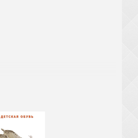
аты
ри заказе обуви от 20 ящиков (кроме обуви из
крупногабаритный товар (чемоданы, рюкзаки,