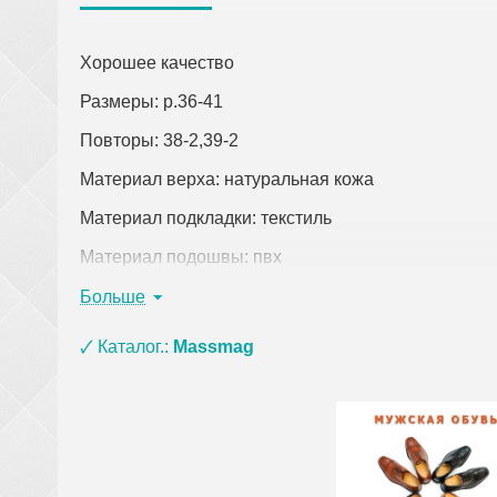
Хорошее качество
Размеры: р.36-41
Повторы: 38-2,39-2
Материал верха: натуральная кожа
Материал подкладки: текстиль
Материал подошвы: пвх
Цвет: черный
Больше
Страна-производитель: Китай
🗸 Каталог.:
Massmag
Кликните по ссылке, чтобы открыть подробное оп
При заказе одежды (кроме верхней) на сумму о
материала ЭВА, ПВХ и пены) и оплате на кар
сумки, покрывала, постельное белье, полотенц