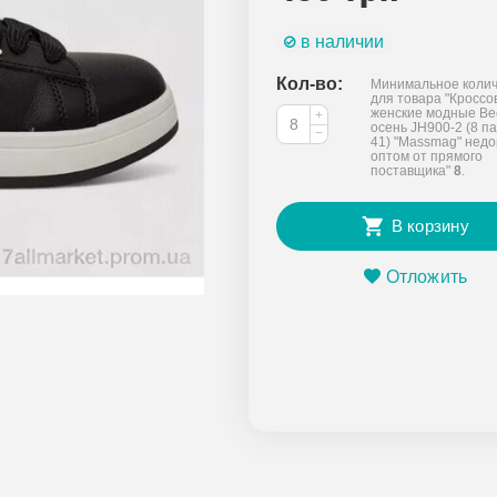
в наличии
Кол-во:
Минимальное колич
для товара "Кроссо
женские модные Ве
+
осень JH900-2 (8 па
−
41) "Massmag" недо
оптом от прямого
поставщика"
8
.
В корзину
Отложить