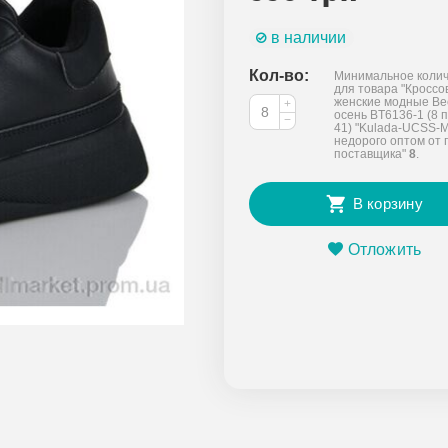
в наличии
Кол-во:
Минимальное колич
для товара "Кроссо
женские модные Ве
+
осень BT6136-1 (8 п
−
41) "Kulada-UCSS-
недорого оптом от 
поставщика"
8
.
В корзину
Отложить