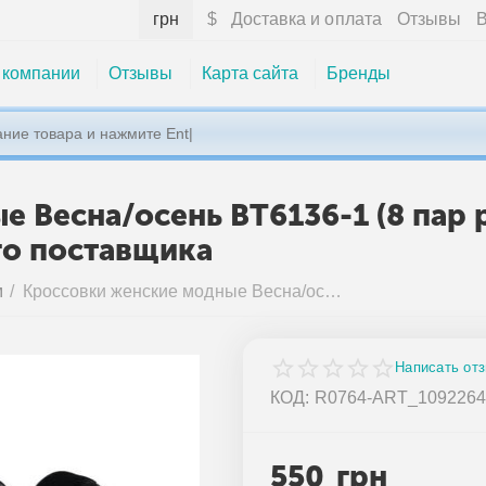
грн
$
Доставка и оплата
Отзывы
В
 компании
Отзывы
Карта сайта
Бренды
 Весна/осень BT6136-1 (8 пар 
го поставщика
м
/
Кроссовки женские модные Весна/осень BT6136-1 (8 пар р.36-41) "Kulada-UCSS-MD" недорого оптом от прямого поставщика
Написать от
КОД:
R0764-ART_109226
550
грн