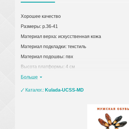
Хорошее качество
Размеры: р.36-41
Материал верха: искусственная кожа
Материал подкладки: текстиль
Материал подошвы: пвх
Высота платформы: 4 см
Цвет: черный
Больше
Страна-производитель: Китай
🗸 Каталог.:
Kulada-UCSS-MD
Кликните по ссылке, чтобы открыть подробное оп
При заказе одежды (кроме верхней) на сумму о
материала ЭВА, ПВХ и пены) и оплате на кар
сумки, покрывала, постельное белье, полотенц