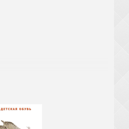
аты
ри заказе обуви от 20 ящиков (кроме обуви из
крупногабаритный товар (чемоданы, рюкзаки,