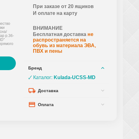
При заказе от 20 ящиков
И оплате на карту
ество
вки
ВНИМАНИЕ
сна/
Бесплатная доставка
не
ар р.36-
распространяется на
MD"
прямого
обувь из материала ЭВА,
ПВХ и пены
Бренд
🗸 Каталог:
Kulada-UCSS-MD
Доставка
Оплата