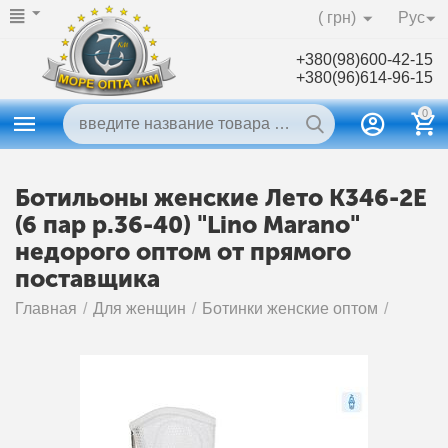
( грн)
Рус
+380(98)600-42-15
+380(96)614-96-15
0
Ботильоны женские Лето K346-2E
(6 пар р.36-40) "Lino Marano"
недорого оптом от прямого
поставщика
Главная
/
Для женщин
/
Ботинки женские оптом
/