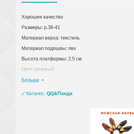
Хорошее качество
Размеры: р.36-41
Материал верха: текстиль
Материал подошвы: пвх
Высота платформы: 2.5 см
Цвет: розовый
Страна-производитель: Китай
Больше
Кликните по ссылке, чтобы открыть подробное оп
🗸 Каталог.:
QQ&Панда
При заказе одежды (кроме верхней) на сумму о
материала ЭВА, ПВХ и пены) и оплате на кар
сумки, покрывала, постельное белье, полотенц