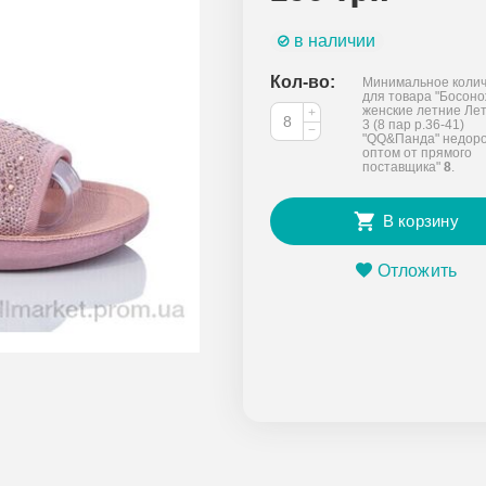
в наличии
Кол-во:
Минимальное колич
для товара "Босон
женские летние Ле
+
3 (8 пар р.36-41)
−
"QQ&Панда" недоро
оптом от прямого
поставщика"
8
.
В корзину
Отложить