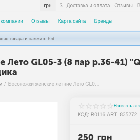
грн
$
Доставка и оплата
Отзывы
В
 компании
Отзывы
Карта сайта
Бренды
 Лето GL05-3 (8 пар р.36-41) 
щика
м
/
Босоножки женские летние Лето GL05-3 (8 пар р.36-41) "QQ&Панда" недорого оптом от прямого поставщика
Написать от
КОД:
R0116-ART_835272
250
грн