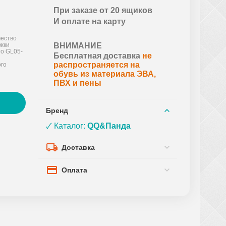
При заказе от 20 ящиков
И оплате на карту
ество
ожки
ВНИМАНИЕ
то GL05-
Бесплатная доставка
не
распространяется на
го
обувь из материала ЭВА,
ПВХ и пены
Бренд
🗸 Каталог:
QQ&Панда
Доставка
Оплата