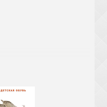
аты
ри заказе обуви от 20 ящиков (кроме обуви из
крупногабаритный товар (чемоданы, рюкзаки,