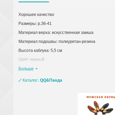
Хорошее качество
Размеры: р.36-41
Материал верха: искусственная замша
Материал подошвы: полиуретан-резина
Высота каблука: 5,5 см
Цвет: черный
Страна-производитель: Китай
Больше
Кликните по ссылке, чтобы открыть подробное оп
🗸 Каталог.:
QQ&Панда
При заказе одежды (кроме верхней) на сумму о
материала ЭВА, ПВХ и пены) и оплате на кар
сумки, покрывала, постельное белье, полотенц