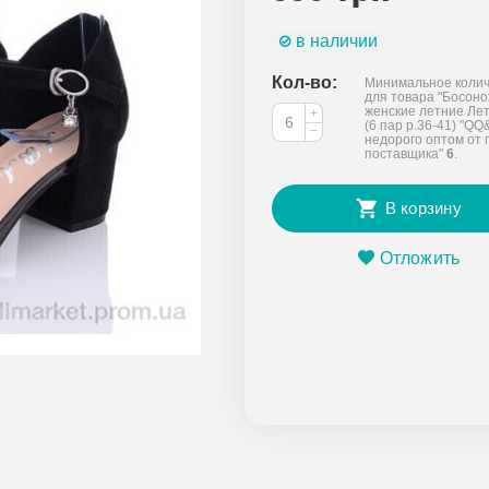
в наличии
Кол-во:
Минимальное колич
для товара "Босон
женские летние Лет
+
(6 пар р.36-41) "Q
−
недорого оптом от 
поставщика"
6
.
В корзину
Отложить