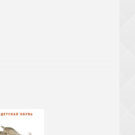
аты
ри заказе обуви от 20 ящиков (кроме обуви из
крупногабаритный товар (чемоданы, рюкзаки,