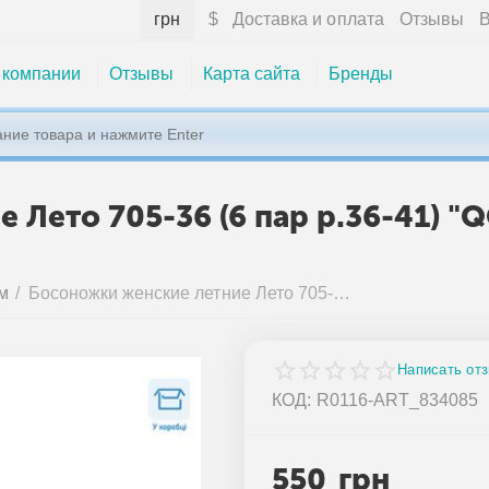
грн
$
Доставка и оплата
Отзывы
В
 компании
Отзывы
Карта сайта
Бренды
 Лето 705-36 (6 пар р.36-41) 
м
/
Босоножки женские летние Лето 705-36 (6 пар р.36-41) "QQ&Панда" недорого оптом от прямого поставщика
Написать от
КОД:
R0116-ART_834085
550
грн