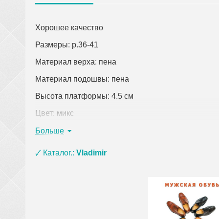
Хорошее качество
Размеры: р.36-41
Материал верха: пена
Материал подошвы: пена
Высота платформы: 4.5 см
Цвет: микс
Страна-производитель: Китай
Больше
Кликните по ссылке, чтобы открыть подробное оп
🗸 Каталог.:
Vladimir
При заказе одежды (кроме верхней) на сумму о
материала ЭВА, ПВХ и пены) и оплате на кар
сумки, покрывала, постельное белье, полотенц