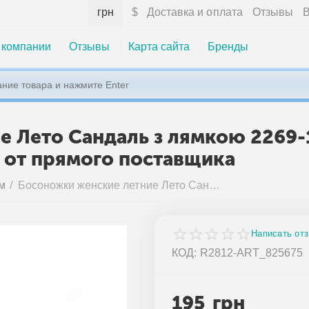
грн
$
Доставка и оплата
Отзывы
В
 компании
Отзывы
Карта сайта
Бренды
 Лето Сандаль з лямкою 2269-1 
м от прямого поставщика
м
/
Босоножки женские летние Лето Сандаль з лямкою 2269-1 mix (6 пар р.36-41) "Vladimir" недорого оптом от прямого поставщика
Написать от
КОД:
R2812-ART_825675
195
грн