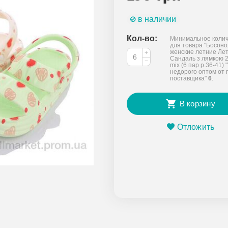
в наличии
Кол-во:
Минимальное колич
для товара "Босон
женские летние Ле
+
Сандаль з лямкою 
−
mix (6 пар р.36-41) "
недорого оптом от 
поставщика"
6
.
В корзину
Отложить