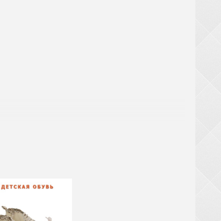
аты
ри заказе обуви от 20 ящиков (кроме обуви из
крупногабаритный товар (чемоданы, рюкзаки,