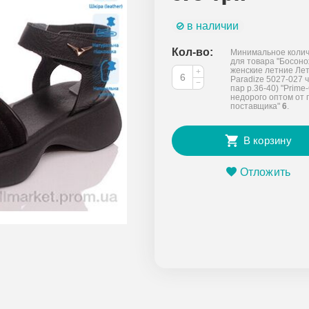
в наличии
Кол-во:
Минимальное колич
для товара "Босон
женские летние Ле
+
Paradize 5027-027 
−
пар р.36-40) "Prime-
недорого оптом от 
поставщика"
6
.
В корзину
Отложить