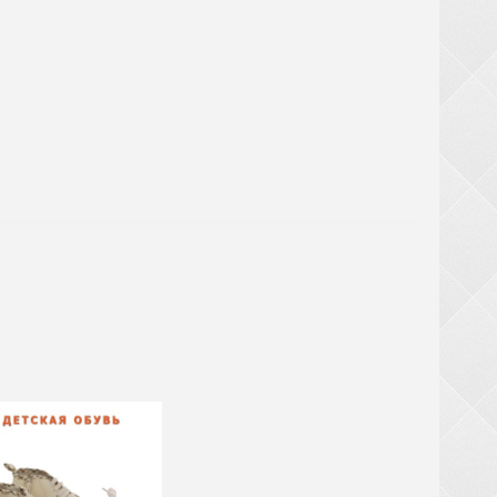
аты
ри заказе обуви от 20 ящиков (кроме обуви из
крупногабаритный товар (чемоданы, рюкзаки,