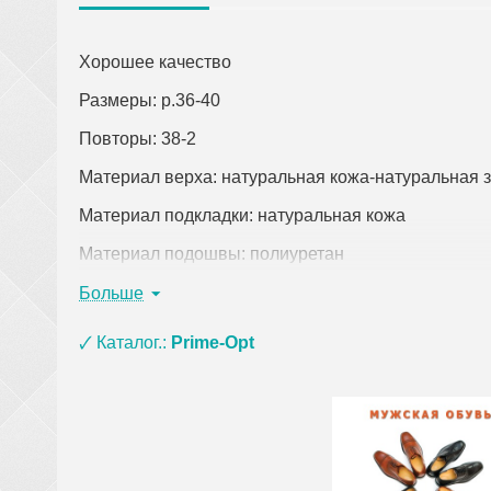
Хорошее качество
Размеры: р.36-40
Повторы: 38-2
Материал верха: натуральная кожа-натуральная
Материал подкладки: натуральная кожа
Материал подошвы: полиуретан
Цвет: черный
Больше
Страна-производитель: Украина
🗸 Каталог.:
Prime-Opt
Кликните по ссылке, чтобы открыть подробное оп
При заказе одежды (кроме верхней) на сумму о
материала ЭВА, ПВХ и пены) и оплате на кар
сумки, покрывала, постельное белье, полотенц