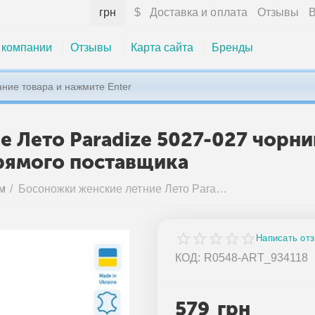
грн
$
Доставка и оплата
Отзывы
В
 компании
Отзывы
Карта сайта
Бренды
Лето Paradize 5027-027 чорний 
прямого поставщика
м
/
Босоножки женские летние Лето Paradize 5027-027 чорний (6 пар р.36-40) "Prime-Opt" недорого оптом от прямого поставщика
Написать от
КОД:
R0548-ART_934118
579
грн