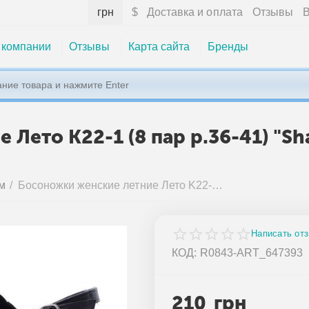
грн
$
Доставка и оплата
Отзывы
В
 компании
Отзывы
Карта сайта
Бренды
Лето K22-1 (8 пар р.36-41) "Sh
м
/
Босоножки женские летние Лето K22-1 (8 пар р.36-41) "Shamilu" недорого оптом от прямого поставщика
Написать от
КОД:
R0843-ART_647393
210
грн