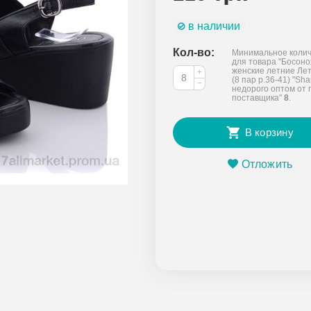
в наличии
Кол-во:
Минимальное колич
для товара "Босон
женские летние Лет
+
(8 пар р.36-41) "Sha
−
недорого оптом от 
поставщика"
8
.
В корзину
Отложить