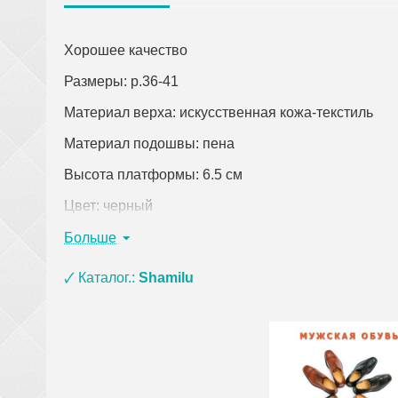
Хорошее качество
Размеры: р.36-41
Материал верха: искусственная кожа-текстиль
Материал подошвы: пена
Высота платформы: 6.5 см
Цвет: черный
Страна-производитель: Китай
Больше
Кликните по ссылке, чтобы открыть подробное оп
🗸 Каталог.:
Shamilu
При заказе одежды (кроме верхней) на сумму о
материала ЭВА, ПВХ и пены) и оплате на кар
сумки, покрывала, постельное белье, полотенц