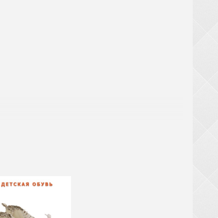
аты
ри заказе обуви от 20 ящиков (кроме обуви из
крупногабаритный товар (чемоданы, рюкзаки,