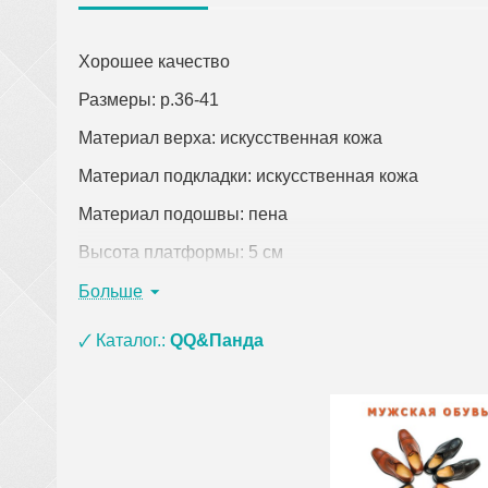
Хорошее качество
Размеры: р.36-41
Материал верха: искусственная кожа
Материал подкладки: искусственная кожа
Материал подошвы: пена
Высота платформы: 5 см
Цвет: коричневый
Больше
Страна-производитель: Китай
🗸 Каталог.:
QQ&Панда
Кликните по ссылке, чтобы открыть подробное оп
При заказе одежды (кроме верхней) на сумму о
материала ЭВА, ПВХ и пены) и оплате на кар
сумки, покрывала, постельное белье, полотенц