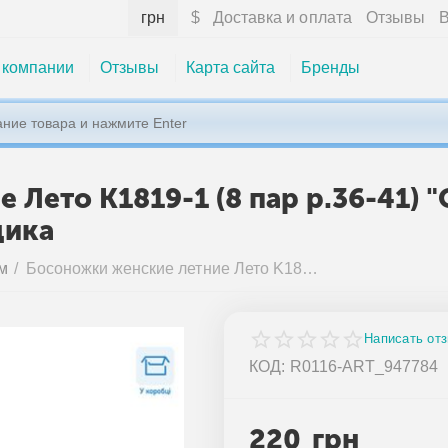
грн
$
Доставка и оплата
Отзывы
В
 компании
Отзывы
Карта сайта
Бренды
 Лето K1819-1 (8 пар р.36-41)
щика
м
/
Босоножки женские летние Лето K1819-1 (8 пар р.36-41) "QQ&Панда" недорого оптом от прямого поставщика
Написать от
КОД:
R0116-ART_947784
220
грн