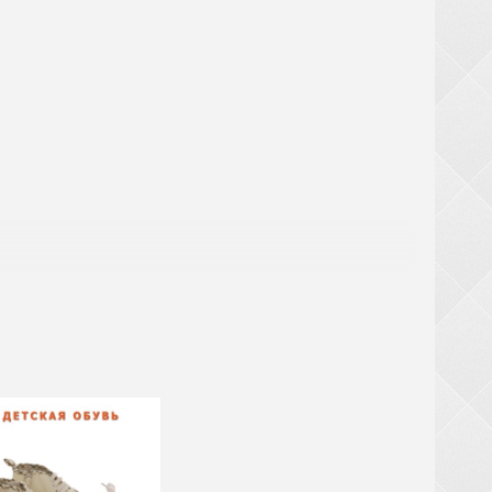
аты
ри заказе обуви от 20 ящиков (кроме обуви из
крупногабаритный товар (чемоданы, рюкзаки,