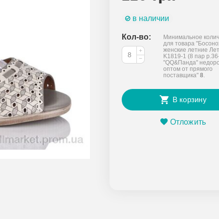
в наличии
Кол-во:
Минимальное колич
для товара "Босон
женские летние Ле
+
K1819-1 (8 пар р.36
−
"QQ&Панда" недоро
оптом от прямого
поставщика"
8
.
В корзину
Отложить