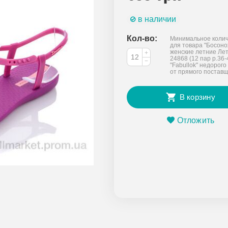
в наличии
Кол-во:
Минимальное колич
для товара "Босон
женские летние Лет
+
24868 (12 пар р.36-
−
"Fabullok" недорого
от прямого постав
В корзину
Отложить