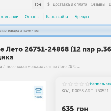
грн
$
Доставка и оплата
Отзывы
В
 компании
Отзывы
Карта сайта
Бренды
Лето 26751-24868 (12 пар р.36
щика
м
/
Босоножки женские летние Лето 26751-24868 (12 пар р.36-41) "Fabullok" недорого оптом от прямого поставщика
Написать от
КОД:
R0053-ART_750521
635
грн