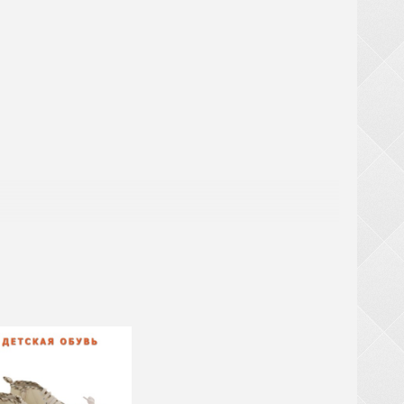
аты
ри заказе обуви от 20 ящиков (кроме обуви из
крупногабаритный товар (чемоданы, рюкзаки,