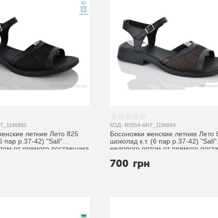
T_1196883
КОД:
R0554-ART_1196884
енские летние Лето 825
Босоножки женские летние Лето 
6 пар р.37-42) "Sali"
шоколад к.т. (6 пар р.37-42) "Sali"
том от прямого поставщика
недорого оптом от прямого пост
н
700
грн