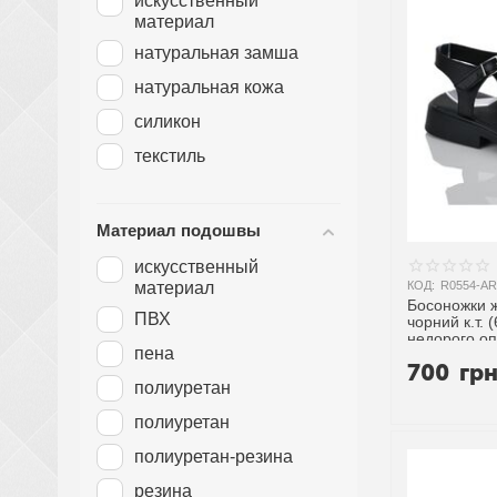
искусственный
5 см
материал
5.5 см
натуральная замша
6 см
натуральная кожа
6.5 см
силикон
7 см
текстиль
7.5 см
8 см
Материал подошвы
8.5 см
искусственный
9 см
материал
КОД:
R0554-AR
Босоножки ж
9.5 см
ПВХ
чорний к.т. (
недорого оп
пена
700
гр
полиурeтан
полиуретан
полиуретан-резина
резина