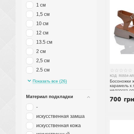
1 см
5 см
1,5 см
5,5 см
10 см
5.5 см
12 см
6 см
13.5 см
6.5 см
2 см
7 см
2,5 см
7,5 см
2.5 см
7.5 см
КОД:
R0554-AR
3 см
Показать все (26)
Босоножки ж
8 см
карамель к.т
3,5 см
недорого оп
8.5 см
Материал подкладки
3.5 см
700
гр
9 см
4 см
-
9,5 см
4,5 см
искусственная замша
9.5 см
4.5 см
искусственная кожа