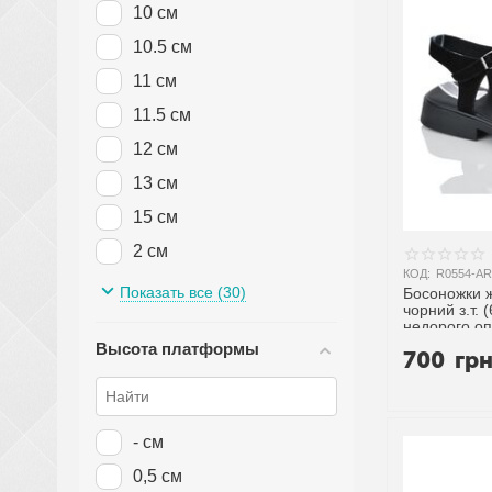
10 см
10.5 см
11 см
11.5 см
12 см
13 см
15 см
2 см
КОД:
R0554-AR
2.5 см
Показать все (30)
Босоножки ж
чорний з.т. (
3 см
недорого оп
Высота платформы
3,5 см
700
гр
3.5 см
4 см
- см
4,5 см
0,5 см
4.5 см