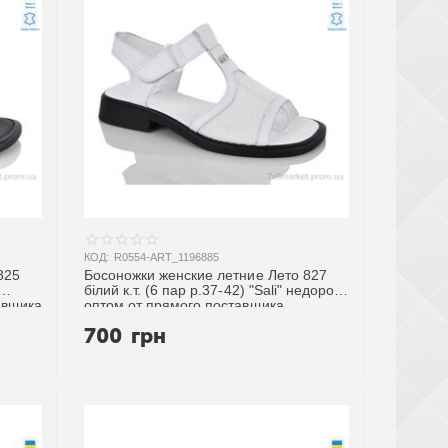
КОД:
R0554-ART_1196885
825
Босоножки женские летние Лето 827
білий к.т. (6 пар р.37-42) "Sali" недорого
авщика
оптом от прямого поставщика
700
грн