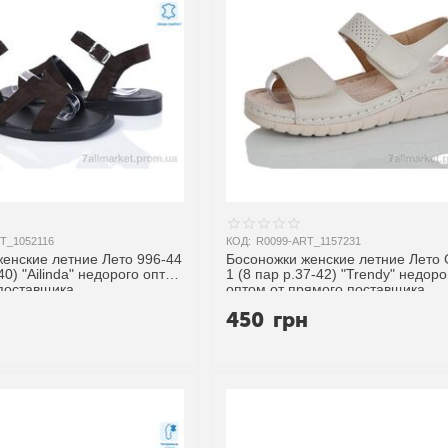
T_1052116
КОД:
R0099-ART_1157231
енские летние Лето 996-44
Босоножки женские летние Лето 
40) "Ailinda" недорого оптом
1 (8 пар р.37-42) "Trendy" недоро
 поставщика
оптом от прямого поставщика
н
450
грн