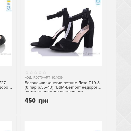
КОД:
R0070-ART_924039
727
Босоножки женские летние Лето F19-8
едорого
(8 пар р.36-40) "L&M-Lemon" недорого
оптом от прямого поставщика
450
грн