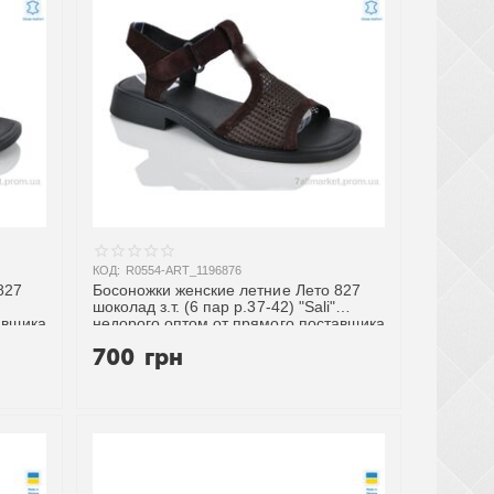
КОД:
R0554-ART_1196876
827
Босоножки женские летние Лето 827
шоколад з.т. (6 пар р.37-42) "Sali"
авщика
недорого оптом от прямого поставщика
700
грн