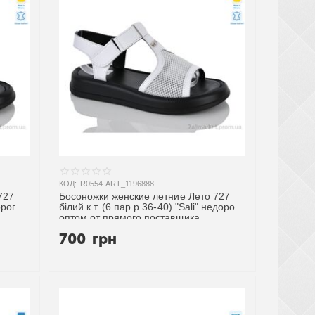
КОД:
R0554-ART_1196888
727
Босоножки женские летние Лето 727
орого
білий к.т. (6 пар р.36-40) "Sali" недорого
оптом от прямого поставщика
700
грн