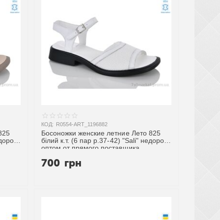
КОД:
R0554-ART_1196882
825
Босоножки женские летние Лето 825
едорого
білий к.т. (6 пар р.37-42) "Sali" недорого
оптом от прямого поставщика
700
грн