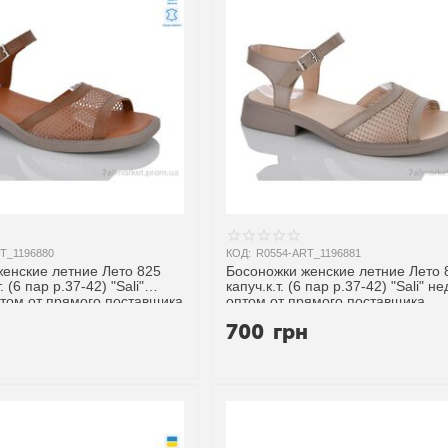
T_1196880
КОД:
R0554-ART_1196881
енские летние Лето 825
Босоножки женские летние Лето 
. (6 пар р.37-42) "Sali"
капуч.к.т. (6 пар р.37-42) "Sali" н
том от прямого поставщика
оптом от прямого поставщика
н
700
грн