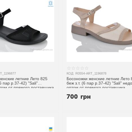
T_1196877
КОД:
R0554-ART_1196878
енские летние Лето 825
Босоножки женские летние Лето 
6 пар р.37-42) "Sali"
беж з.т. (6 пар р.37-42) "Sali" нед
том от прямого поставщика
оптом от прямого поставщика
н
700
грн