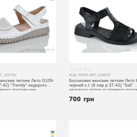
T_1157252
КОД:
R0554-ART_1196875
женские летние Лето G109-
Босоножки женские летние Лето 
7-42) "Trendy" недорого
чорний к.т. (6 пар р.37-42) "Sali"
рямого поставщика
недорого оптом от прямого пост
н
700
грн