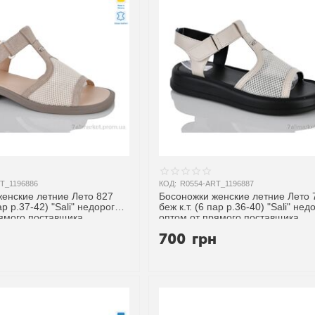
T_1196886
КОД:
R0554-ART_1196887
енские летние Лето 827
Босоножки женские летние Лето 
пар р.37-42) "Sali" недорого
беж к.т. (6 пар р.36-40) "Sali" нед
рямого поставщика
оптом от прямого поставщика
н
700
грн