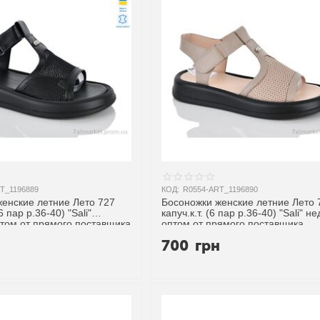
T_1196889
КОД:
R0554-ART_1196890
енские летние Лето 727
Босоножки женские летние Лето 
6 пар р.36-40) "Sali"
капуч.к.т. (6 пар р.36-40) "Sali" н
том от прямого поставщика
оптом от прямого поставщика
н
700
грн