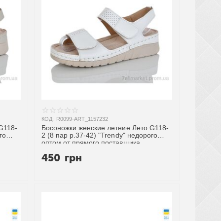
КОД:
R0099-ART_1157232
G118-
Босоножки женские летние Лето G118-
го
2 (8 пар р.37-42) "Trendy" недорого
оптом от прямого поставщика
450
грн