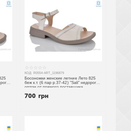
КОД:
R0554-ART_1196879
825
Босоножки женские летние Лето 825
орого
беж к.т. (6 пар р.37-42) "Sali" недорого
оптом от прямого поставщика
700
грн