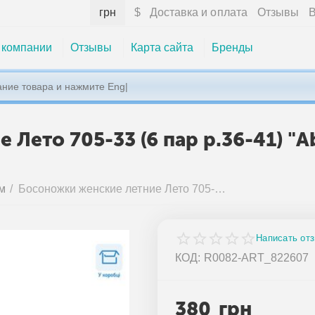
грн
$
Доставка и оплата
Отзывы
В
 компании
Отзывы
Карта сайта
Бренды
Лето 705-33 (6 пар р.36-41) "A
м
/
Босоножки женские летние Лето 705-33 (6 пар р.36-41) "Aba" недорого оптом от прямого поставщика
Написать от
КОД:
R0082-ART_822607
380
грн