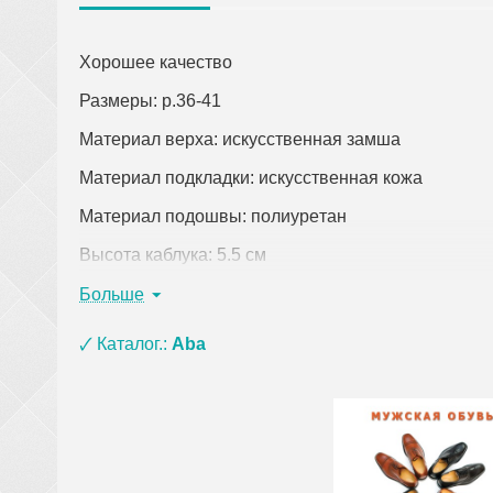
Хорошее качество
Размеры: р.36-41
Материал верха: искусственная замша
Материал подкладки: искусственная кожа
Материал подошвы: полиурeтан
Высота каблука: 5.5 см
Цвет: черный
Больше
Страна-производитель: Китай
🗸 Каталог.:
Aba
Кликните по ссылке, чтобы открыть подробное оп
При заказе одежды (кроме верхней) на сумму о
материала ЭВА, ПВХ и пены) и оплате на кар
сумки, покрывала, постельное белье, полотенц