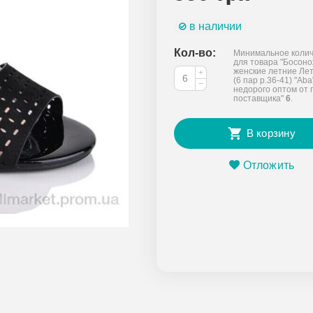
в наличии
Кол-во:
Минимальное колич
для товара "Босон
женские летние Лет
+
(6 пар р.36-41) "Aba
−
недорого оптом от 
поставщика"
6
.
В корзину
Отложить