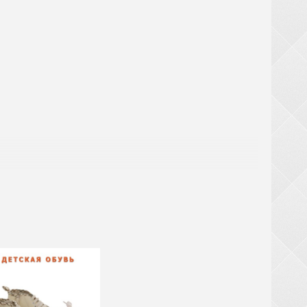
аты
ри заказе обуви от 20 ящиков (кроме обуви из
крупногабаритный товар (чемоданы, рюкзаки,