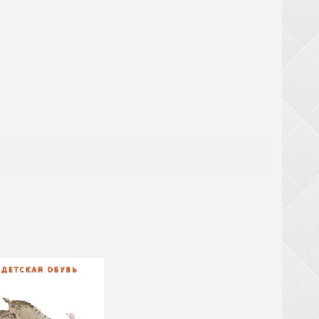
аты
ри заказе обуви от 20 ящиков (кроме обуви из
крупногабаритный товар (чемоданы, рюкзаки,