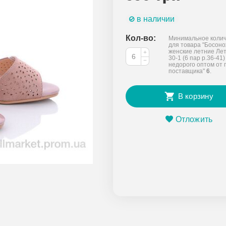
в наличии
Кол-во:
Минимальное колич
для товара "Босон
женские летние Лет
+
30-1 (6 пар р.36-41)
−
недорого оптом от 
поставщика"
6
.
В корзину
Отложить