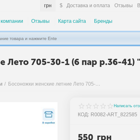
грн
$
Доставка и оплата
Отзывы
В
 компании
Отзывы
Карта сайта
Бренды
Лето 705-30-1 (6 пар р.36-41) 
м
/
Босоножки женские летние Лето 705-30-1 (6 пар р.36-41) "Aba" недорого оптом от прямого поставщика
Написать от
КОД:
R0082-ART_822585
550
грн