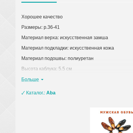
Хорошее качество
Размеры: р.36-41
Материал верха: искусственная замша
Материал подкладки: искусственная кожа
Материал подошвы: полиурeтан
Высота каблука: 5.5 см
Цвет: розовый
Больше
Страна-производитель: Китай
🗸 Каталог.:
Aba
Кликните по ссылке, чтобы открыть подробное оп
При заказе одежды (кроме верхней) на сумму о
материала ЭВА, ПВХ и пены) и оплате на кар
сумки, покрывала, постельное белье, полотенц