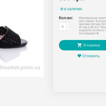
в наличии
Кол-во:
Минимальное колич
для товара "Босон
женские летние Лет
+
(6 пар р.36-41) "Aba
−
недорого оптом от 
поставщика"
6
.
В корзину
Отложить