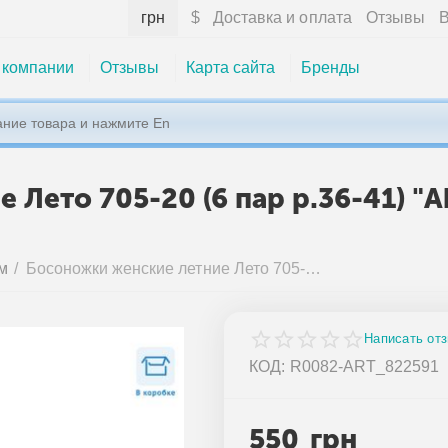
грн
$
Доставка и оплата
Отзывы
В
 компании
Отзывы
Карта сайта
Бренды
Лето 705-20 (6 пар р.36-41) "
м
/
Босоножки женские летние Лето 705-20 (6 пар р.36-41) "Aba" недорого оптом от прямого поставщика
Написать от
КОД:
R0082-ART_822591
550
грн