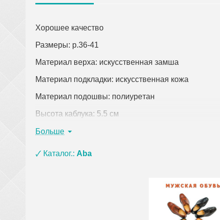
Хорошее качество
Размеры: р.36-41
Материал верха: искусственная замша
Материал подкладки: искусственная кожа
Материал подошвы: полиурeтан
Высота каблука: 5.5 см
Цвет: черный
Больше
Страна-производитель: Китай
🗸 Каталог.:
Aba
Кликните по ссылке, чтобы открыть подробное оп
При заказе одежды (кроме верхней) на сумму о
материала ЭВА, ПВХ и пены) и оплате на кар
сумки, покрывала, постельное белье, полотенц