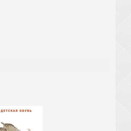
аты
ри заказе обуви от 20 ящиков (кроме обуви из
крупногабаритный товар (чемоданы, рюкзаки,