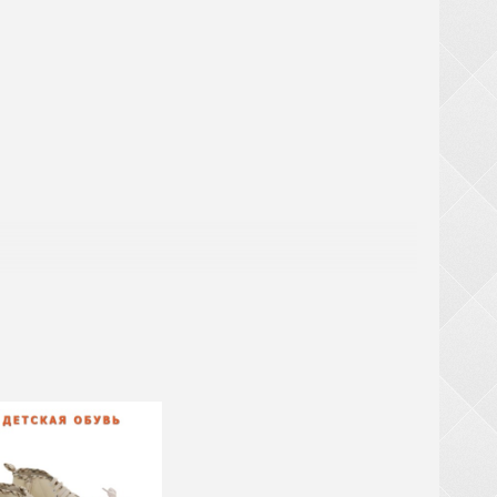
аты
ри заказе обуви от 20 ящиков (кроме обуви из
крупногабаритный товар (чемоданы, рюкзаки,