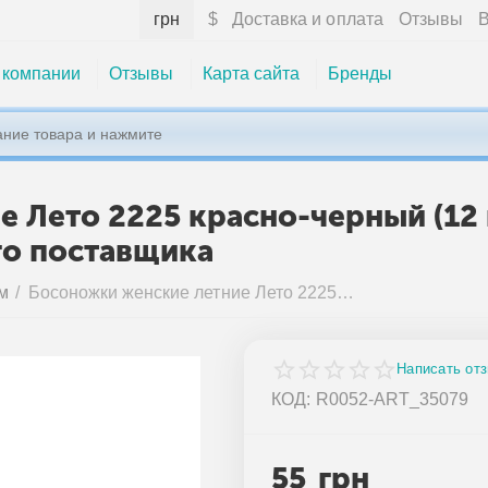
грн
$
Доставка и оплата
Отзывы
В
 компании
Отзывы
Карта сайта
Бренды
 Лето 2225 красно-черный (12 
го поставщика
м
/
Босоножки женские летние Лето 2225 красно-черный (12 пар р.36-41) "Euromoda" недорого оптом от прямого поставщика
Написать от
КОД:
R0052-ART_35079
55
грн