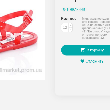
в наличии
Кол-во:
Минимальное колич
для товара "Босон
женские летние Ле
+
красно-черный (12 
−
41) "Euromoda" нед
оптом от прямого
поставщика"
12
.
В корзину
Отложить