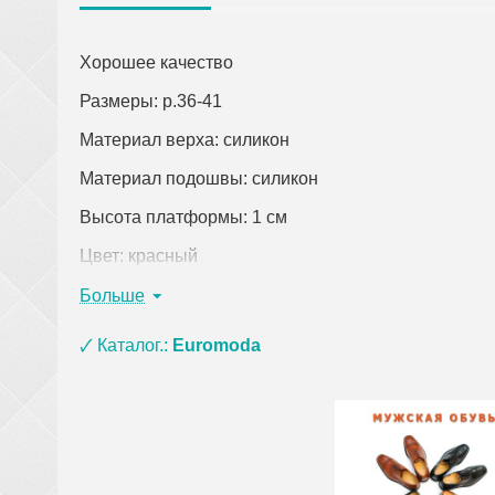
Хорошее качество
Размеры: р.36-41
Материал верха: силикон
Материал подошвы: силикон
Высота платформы: 1 см
Цвет: красный
Страна-производитель: Китай
Больше
Кликните по ссылке, чтобы открыть подробное оп
🗸 Каталог.:
Euromoda
При заказе одежды (кроме верхней) на сумму о
материала ЭВА, ПВХ и пены) и оплате на кар
сумки, покрывала, постельное белье, полотенц