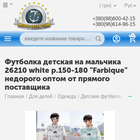
( грн)
Рус
+380(98)600-42-15
+380(96)614-96-15
0
Футболка детская на мальчика
26210 white р.150-180 "Farbique"
недорого оптом от прямого
поставщика
Главная
/
Для детей
/
Одежда
/
Детские футболки и майк