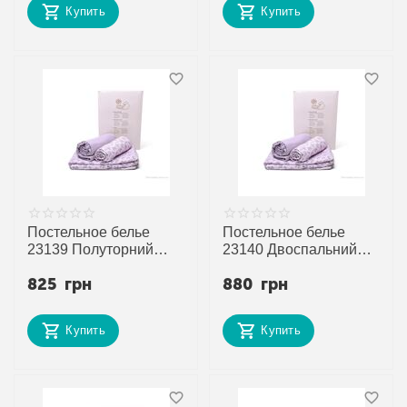
Купить
Купить
прямого поставщика
Постельное белье
Постельное белье
23139 Полуторний
23140 Двоспальний
комплект 150x210
комплект
825
грн
880
грн
purple (2 шт. р.сетка )
180x220 purple (2 шт.
"Obuvok" недорого
р.сетка ) "Obuvok"
оптом от прямого
недорого оптом от
Купить
Купить
поставщика
прямого поставщика