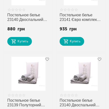
Постельное белье
Постельное белье
23140 Двоспальний
23141 Євро комплект
комплект 180x220 pink
200x230 pink (2 шт.
880
грн
935
грн
(2 шт. р.сетка )
р.сетка ) "Obuvok"
"Obuvok" недорого
недорого оптом от
оптом от прямого
прямого поставщика
Купить
Купить
поставщика
Постельное белье
Постельное белье
23139 Полуторний
23140 Двоспальний