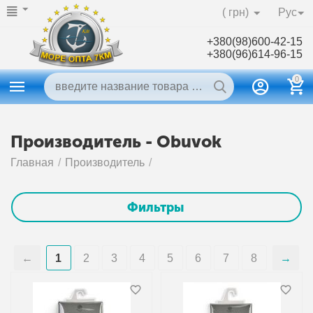
( грн)
Рус
+380(98)600-42-15
+380(96)614-96-15
0
Производитель - Obuvok
Главная
/
Производитель
/
Фильтры
1
2
3
4
5
6
7
8