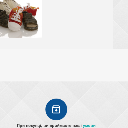
При покупці, ви приймаєте наші
умови