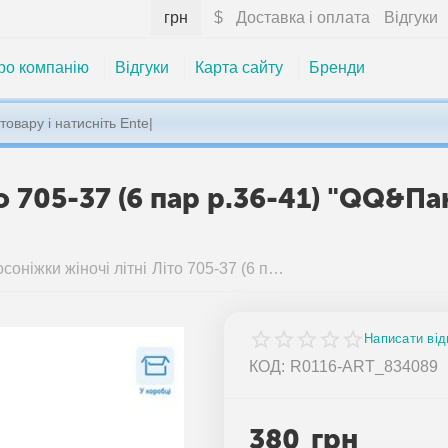
грн
$
Доставка і оплата
Відгуки
ро компанію
Відгуки
Карта сайту
Бренди
то 705-37 (6 пар р.36-41) "QQ&П
Босоніжки жіночі літні Літо 705-37 (6 пар р.36-41) "QQ&Панда" недорого оптом від прямого постачальника
Написати від
КОД:
R0116-ART_834089
380
грн