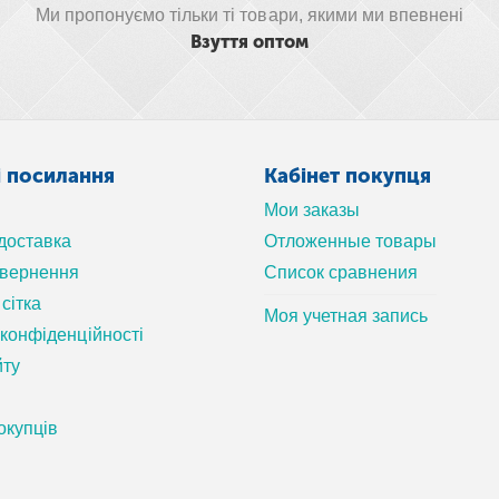
Ми пропонуємо тільки ті товари, якими ми впевнені
Взуття оптом
і посилання
Кабінет покупця
Мои заказы
 доставка
Отложенные товары
овернення
Список сравнения
сітка
Моя учетная запись
 конфіденційності
йту
окупців