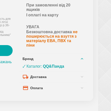
При замовленні від 20
ящиків
І оплаті на карту
ість для
 літні
р р.36-
УВАГА
Безкоштовна доставка
не
від
льника"
поширюється на взуття з
матеріалу ЕВА, ПВХ та
піни
Бренд
бажань
🗸 Каталог:
QQ&Панда
Доставка
Оплата