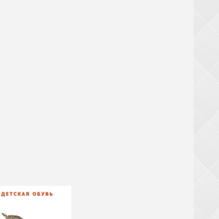
! При замовленні взуття від 20 ящиків (крім
ТЬСЯ за великогабаритний товар (валізи,