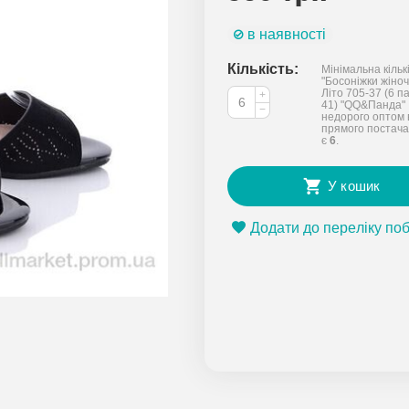
в наявності
Кількість:
Мінімальна кільк
"Босоніжки жіночі
Літо 705-37 (6 па
+
41) "QQ&Панда"
−
недорого оптом 
прямого постача
є
6
.
У кошик
Додати до переліку по