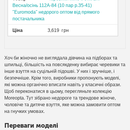
Весна/осінь 112A-84 (10 пар р.35-41)
"Euromoda" недорого оптом від прямого
постачальника
Ціна
3,619
грн
Хоч би жіночно не виглядала дівчина на підборах та
шпильці, більшість на повсякденку вибирає черевики та
інше взуття на суцільній підошві. У них і зручніше, і
безпечніше. Крім того, виробники пропонують моделі,
які можна органічно вписати навіть у класичні образи.
Щоб переконатися в цьому, перегляньте колекцію
Moreopta. Тут зібрано недороге та трендове жіноче,
чоловіче та дитяче взуття, яке можна замовити оптом
на гнучких умовах.
Переваги моделі