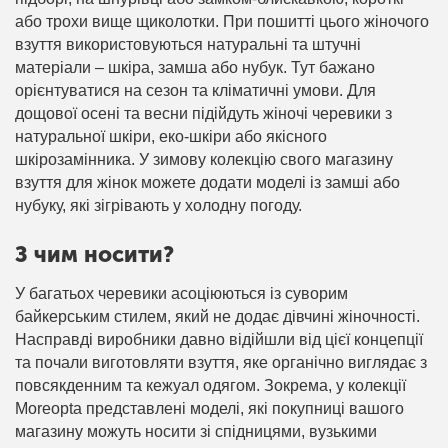
або трохи вище щиколотки. При пошитті цього жіночого
взуття використовуються натуральні та штучні
матеріали – шкіра, замша або нубук. Тут бажано
орієнтуватися на сезон та кліматичні умови. Для
дощової осені та весни підійдуть жіночі черевики з
натуральної шкіри, еко-шкіри або якісного
шкірозамінника. У зимову колекцію свого магазину
взуття для жінок можете додати моделі із замші або
нубуку, які зігрівають у холодну погоду.
З чим носити?
У багатьох черевики асоціюються із суворим
байкерським стилем, який не додає дівчині жіночності.
Насправді виробники давно відійшли від цієї концепції
та почали виготовляти взуття, яке органічно виглядає з
повсякденним та кежуал одягом. Зокрема, у колекції
Moreopta представлені моделі, які покупниці вашого
магазину можуть носити зі спідницями, вузькими