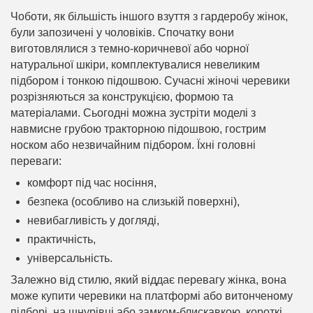
Чоботи, як більшість іншого взуття з гардеробу жінок,
були запозичені у чоловіків. Спочатку вони
виготовлялися з темно-коричневої або чорної
натуральної шкіри, комплектувалися невеликим
підбором і тонкою підошвою. Сучасні жіночі черевики
розрізняються за конструкцією, формою та
матеріалами. Сьогодні можна зустріти моделі з
навмисне грубою тракторною підошвою, гострим
носком або незвичайним підбором. Їхні головні
переваги:
комфорт під час носіння,
безпека (особливо на слизькій поверхні),
невибагливість у догляді,
практичність,
універсальність.
Залежно від стилю, який віддає перевагу жінка, вона
може купити черевики на платформі або витонченому
підборі, на шнурівці або замком-блискавкою, короткі