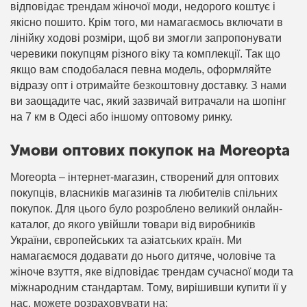
відповідає трендам жіночої моди, недорого коштує і
якісно пошито. Крім того, ми намагаємось включати в
лінійку ходові розміри, щоб ви змогли запропонувати
черевики покупцям різного віку та комплекції. Так що
якщо вам сподобалася певна модель, оформляйте
відразу опт і отримайте безкоштовну доставку. З нами
ви заощадите час, який зазвичай витрачали на шопінг
на 7 км в Одесі або іншому оптовому ринку.
Умови оптових покупок на Moreopta
Moreopta – інтернет-магазин, створений для оптових
покупців, власників магазинів та любителів спільних
покупок. Для цього було розроблено великий онлайн-
каталог, до якого увійшли товари від виробників
України, європейських та азіатських країн. Ми
намагаємося додавати до нього дитяче, чоловіче та
жіноче взуття, яке відповідає трендам сучасної моди та
міжнародним стандартам. Тому, вирішивши купити її у
нас, можете розраховувати на: