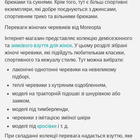
брюками та сукнями. Крім того, тут є більш спортивні
екземпляри, які добре поєднуються з джинсами,
спортивним трико та вільними брюками.
Переваги жіночих черевиків від Moreopta
Інтернет-магазин представляє колекцію демісезонного
та
зимового взуття для жінок
. У цьому розділі зібрані
жіночі черевики, які підійдуть любителькам класики,
спортивного та кежуалу стилю. Тут можна вибрати:
лаконічні однотонні черевики на невеликому
підборі,
теплі черевики з хутряним оздобленням,
моделі на тракторній підошві зі шнурівкою або
замком,
моделі під тимберленди,
черевики з імітацією зміїної шкіри
моделі під
кросівки
і т. д.
При складанні колекції перевага надається взуттю, яке