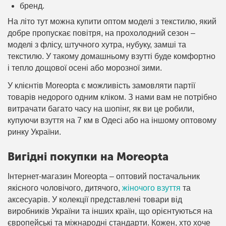
бренд.
На літо тут можна купити оптом моделі з текстилю, який
добре пропускає повітря, на прохолодний сезон –
моделі з флісу, штучного хутра, нубуку, замші та
текстилю. У такому домашньому взутті буде комфортно
і тепло дощової осені або морозної зими.
У клієнтів Moreopta є можливість замовляти партії
товарів недорого одним кліком. З нами вам не потрібно
витрачати багато часу на шопінг, як ви це робили,
купуючи взуття на 7 км в Одесі або на іншому оптовому
ринку України.
Вигідні покупки на Moreopta
Інтернет-магазин Moreopta – оптовий постачальник
якісного чоловічого, дитячого,
жіночого взуття
та
аксесуарів. У колекції представлені товари від
виробників України та інших країн, що орієнтуються на
європейські та міжнародні стандарти. Кожен, хто хоче