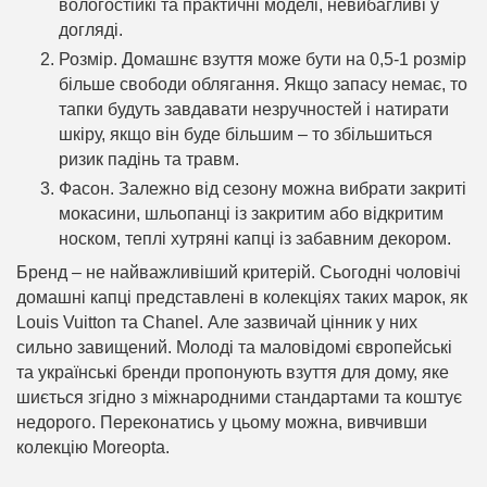
вологостійкі та практичні моделі, невибагливі у
догляді.
Розмір. Домашнє взуття може бути на 0,5-1 розмір
більше свободи облягання. Якщо запасу немає, то
тапки будуть завдавати незручностей і натирати
шкіру, якщо він буде більшим – то збільшиться
ризик падінь та травм.
Фасон. Залежно від сезону можна вибрати закриті
мокасини, шльопанці із закритим або відкритим
носком, теплі хутряні капці із забавним декором.
Бренд – не найважливіший критерій. Сьогодні чоловічі
домашні капці представлені в колекціях таких марок, як
Louis Vuitton та Chanel. Але зазвичай цінник у них
сильно завищений. Молоді та маловідомі європейські
та українські бренди пропонують взуття для дому, яке
шиється згідно з міжнародними стандартами та коштує
недорого. Переконатись у цьому можна, вивчивши
колекцію Moreopta.