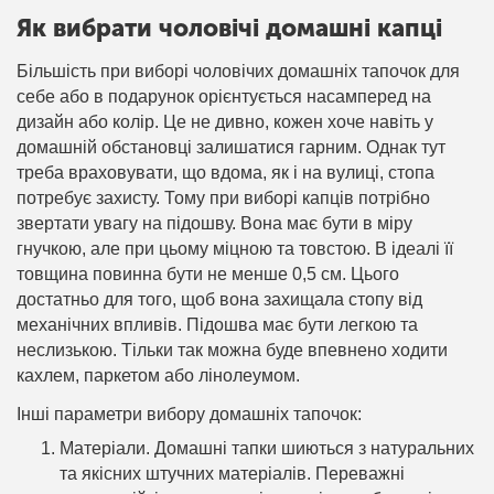
Як вибрати чоловічі домашні капці
Більшість при виборі чоловічих домашніх тапочок для
себе або в подарунок орієнтується насамперед на
дизайн або колір. Це не дивно, кожен хоче навіть у
домашній обстановці залишатися гарним. Однак тут
треба враховувати, що вдома, як і на вулиці, стопа
потребує захисту. Тому при виборі капців потрібно
звертати увагу на підошву. Вона має бути в міру
гнучкою, але при цьому міцною та товстою. В ідеалі її
товщина повинна бути не менше 0,5 см. Цього
достатньо для того, щоб вона захищала стопу від
механічних впливів. Підошва має бути легкою та
неслизькою. Тільки так можна буде впевнено ходити
кахлем, паркетом або лінолеумом.
Інші параметри вибору домашніх тапочок:
Матеріали. Домашні тапки шиються з натуральних
та якісних штучних матеріалів. Переважні