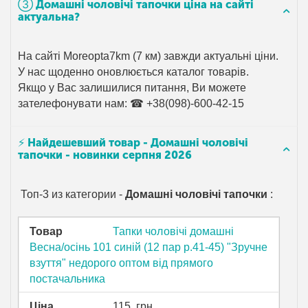
➂ Домашні чоловічі тапочки ціна на сайті
актуальна?
На сайті Moreopta7km (7 км) завжди актуальні ціни.
У нас щоденно оновлюється каталог товарів.
Якщо у Вас залишилися питання, Ви можете
зателефонувати нам: ☎ +38(098)-600-42-15
⚡ Найдешевший товар - Домашні чоловічі
тапочки - новинки серпня 2026
Топ-3 из категории -
Домашні чоловічі тапочки
:
Товар
Тапки чоловічі домашні
Весна/осінь 101 синій (12 пар р.41-45) "Зручне
взуття" недорого оптом від прямого
постачальника
Ціна
115
грн