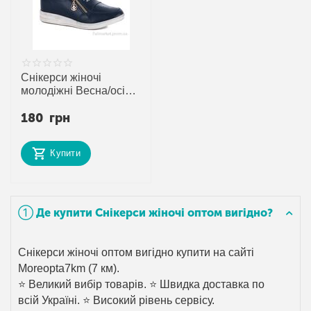
Снікерси жіночі
молодіжні Весна/осінь
YJ1-10 (6 пар р.36-41)
180
грн
"Башили" недорого
оптом від прямого
постачальника
Купити
➀ Де купити Снікерси жіночі оптом вигідно?
Снікерси жіночі оптом вигідно купити на сайті
Moreopta7km (7 км).
⭐ Великий вибір товарів. ⭐ Швидка доставка по
всій Україні. ⭐ Високий рівень сервісу.