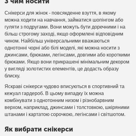
З чим носити
Снікерси для жінок - повсякденне взуття, в якому
можна ходити на навчання, займатися шопінгом або
гуляти з подругами. Вони можуть бути доречними і на
більш строгому заході, якщо оформлені відповідним
чином. Найбільш універсальними вважаються
однотонні чорні або білі моделі, які можна носити з
джинсами, брюками, легінсами, довгими або короткими
брюками. Якщо вони прикрашені мінімальним декором
у вигляді золотистих елементів, це додасть образу
блиску.
Яскраві снікерси чудово вписуються в спортивний та
кежуал гардероб. В цьому випадку їх можна
комбінувати з однотонним низом і різнобарвним
верхом, наприклад, джинсами і толстовкою, шкіряними
штанами і картатою сорочкою, легінсами і світшотом.
Як вибрати снікерси