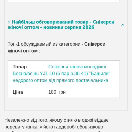
⚡ Найбільш обговорюваний товар - Снікерси
жіночі оптом - новинки серпня 2026
Топ-1 обсуждаемый из категории -
Снікерси
жіночі оптом
:
Товар
Снікерси жіночі молодіжні
Весна/осінь YJ1-10 (6 пар р.36-41) "Башили"
недорого оптом від прямого постачальника
Ціна
180
грн
Незалежно від того, якому стилю в одязі віддає
перевагу жінка, у його гардеробі обов'язково