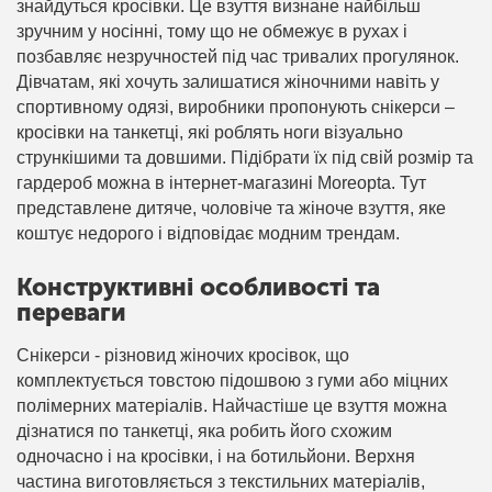
знайдуться кросівки. Це взуття визнане найбільш
зручним у носінні, тому що не обмежує в рухах і
позбавляє незручностей під час тривалих прогулянок.
Дівчатам, які хочуть залишатися жіночними навіть у
спортивному одязі, виробники пропонують снікерси –
кросівки на танкетці, які роблять ноги візуально
стрункішими та довшими. Підібрати їх під свій розмір та
гардероб можна в інтернет-магазині Moreopta. Тут
представлене дитяче, чоловіче та жіноче взуття, яке
коштує недорого і відповідає модним трендам.
Конструктивні особливості та
переваги
Снікерси - різновид жіночих кросівок, що
комплектується товстою підошвою з гуми або міцних
полімерних матеріалів. Найчастіше це взуття можна
дізнатися по танкетці, яка робить його схожим
одночасно і на кросівки, і на ботильйони. Верхня
частина виготовляється з текстильних матеріалів,