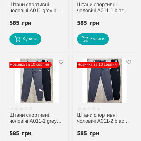
Штани спортивні
Штани спортивні
чоловічі A011 grey р.S-
чоловічі A011-1 black
2XL "Verton" недорого
р.S-2XL "Verton"
585
грн
585
грн
оптом від прямого
недорого оптом від
постачальника
прямого
постачальника
Купити
Купити
Новинка за 10 серпня
Новинка за 10 серпня
Штани спортивні
Штани спортивні
чоловічі A011-1 grey
чоловічі A011-2 black
р.S-2XL "Verton"
р.S-2XL "Verton"
585
грн
585
грн
недорого оптом від
недорого оптом від
прямого
прямого