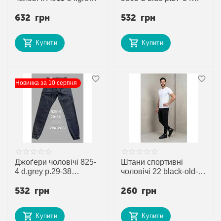
р.2XL-6XL "Verton"
"Vingvgs" недорого
632
грн
532
грн
недорого оптом від
оптом від прямого
прямого
постачальника
постачальника
Купити
Купити
Новинка за 10 серпня
Джоґери чоловічі 825-
Штани спортивні
4 d.grey р.29-38
чоловічі 22 black-old-3
"Vingvgs" недорого
р.56-64 "VICTORY"
532
грн
260
грн
оптом від прямого
недорого оптом від
постачальника
прямого
постачальника
Купити
Купити