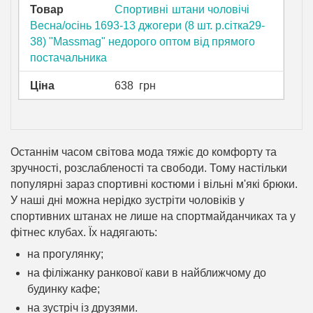
Товар
Спортивні штани чоловічі
Весна/осінь 1693-13 джогери (8 шт. р.сітка29-
38) "Massmag" недорого оптом від прямого
постачальника
Ціна
638
грн
Останнім часом світова мода тяжіє до комфорту та
зручності, розслабленості та свободи. Тому настільки
популярні зараз спортивні костюми і вільні м'які брюки.
У наші дні можна нерідко зустріти чоловіків у
спортивних штанах не лише на спортмайданчиках та у
фітнес клубах. Їх надягають:
на прогулянку;
на філіжанку ранкової кави в найближчому до
будинку кафе;
на зустріч із друзями.