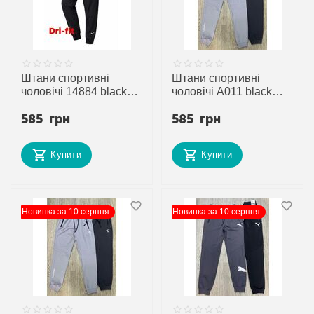
Штани спортивні
Штани спортивні
чоловічі 14884 black
чоловічі A011 black
р.S-2XL "Alex Clothes"
р.S-2XL "Verton"
585
грн
585
грн
недорого оптом від
недорого оптом від
прямого
прямого
постачальника
постачальника
Купити
Купити
Новинка за 10 серпня
Новинка за 10 серпня