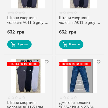
Штани спортивні
Штани спортивні
чоловічі A011-5 grey-
чоловічі A011-5 grey-
black р.2XL-6XL
white р.2XL-6XL
632
грн
632
грн
"Verton" недорого
"Verton" недорого
оптом від прямого
оптом від прямого
постачальника
постачальника
Купити
Купити
Новинка за 10 серпня
Новинка за 10 серпня
Штани спортивні
Джоґери чоловічі
чоловічі A011-5 l.grey
5865-2 blue р.27-34