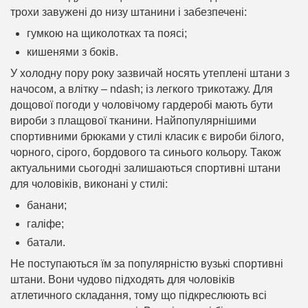
трохи завужені до низу штанини і забезпечені:
гумкою на щиколотках та поясі;
кишенями з боків.
У холодну пору року зазвичай носять утеплені штани з
начосом, а влітку – ndash; із легкого трикотажу. Для
дощової погоди у чоловічому гардеробі мають бути
вироби з плащової тканини. Найпопулярнішими
спортивними брюками у стилі класик є вироби білого,
чорного, сірого, бордового та синього кольору. Також
актуальними сьогодні залишаються спортивні штани
для чоловіків, виконані у стилі:
банани;
галіфе;
батали.
Не поступаються їм за популярністю вузькі спортивні
штани. Вони чудово підходять для чоловіків
атлетичного складання, тому що підкреслюють всі