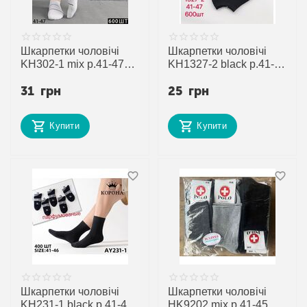
Шкарпетки чоловічі
Шкарпетки чоловічі
KH302-1 mix р.41-47
KH1327-2 black р.41-
"Annet" недорого
47 "Annet" недорого
31
грн
25
грн
оптом від прямого
оптом від прямого
постачальника
постачальника
Купити
Купити
Шкарпетки чоловічі
Шкарпетки чоловічі
KH231-1 black р.41-47
HK9202 mix р.41-45