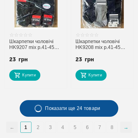
Шкарпетки чоловічі
Шкарпетки чоловічі
HK9207 mix р.41-45
HK9208 mix р.41-45
"Annet" недорого
"Annet" недорого
23
грн
23
грн
оптом від прямого
оптом від прямого
постачальника
постачальника
Купити
Купити
Показати ще 24 товари
1
2
3
4
5
6
7
8