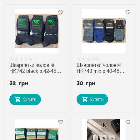
Шкарпетки чоловічі
Шкарпетки чоловічі
HK742 black р.42-45
HK743 mix р.40-45
"Annet" недорого
"Annet" недорого
32
грн
30
грн
оптом від прямого
оптом від прямого
постачальника
постачальника
Купити
Купити