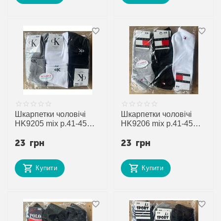
Шкарпетки чоловічі
Шкарпетки чоловічі
HK9205 mix р.41-45
HK9206 mix р.41-45
"Annet" недорого
"Annet" недорого
23
грн
23
грн
оптом від прямого
оптом від прямого
постачальника
постачальника
Купити
Купити