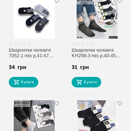
Шкарпетки чоловічі
Шкарпетки чоловічі
7052-1 mix р.41-47
KH298-3 mix р.40-45
"Jelzin" недорого
"Annet" недорого
34
грн
31
грн
оптом від прямого
оптом від прямого
постачальника
постачальника
Купити
Купити