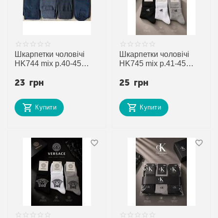
Шкарпетки чоловічі
Шкарпетки чоловічі
HK744 mix р.40-45
HK745 mix р.41-45
"Annet" недорого
"Annet" недорого
23
грн
25
грн
оптом від прямого
оптом від прямого
постачальника
постачальника
Купити
Купити