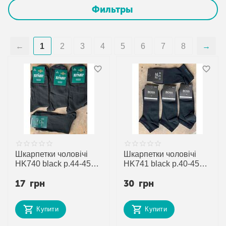
Фильтры
1
2
3
4
5
6
7
8
Шкарпетки чоловічі
Шкарпетки чоловічі
HK740 black р.44-45
HK741 black р.40-45
"Annet" недорого
"Annet" недорого
17
грн
30
грн
оптом від прямого
оптом від прямого
постачальника
постачальника
Купити
Купити