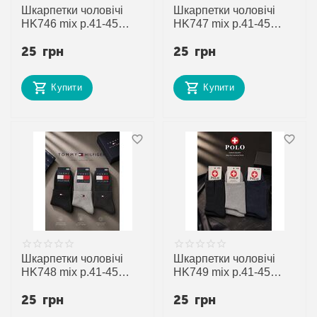
Шкарпетки чоловічі
Шкарпетки чоловічі
HK746 mix р.41-45
HK747 mix р.41-45
"Annet" недорого
"Annet" недорого
25
грн
25
грн
оптом від прямого
оптом від прямого
постачальника
постачальника
Купити
Купити
Шкарпетки чоловічі
Шкарпетки чоловічі
HK748 mix р.41-45
HK749 mix р.41-45
"Annet" недорого
"Annet" недорого
25
грн
25
грн
оптом від прямого
оптом від прямого
постачальника
постачальника