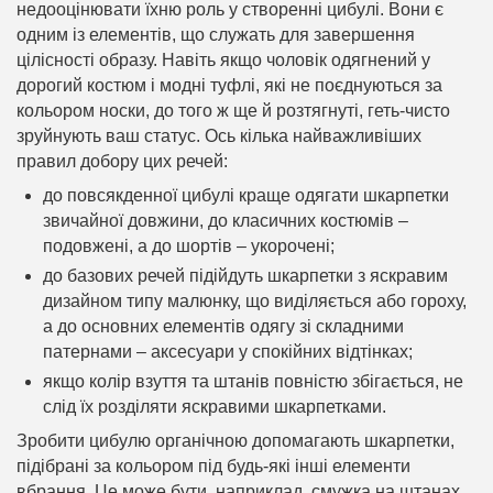
недооцінювати їхню роль у створенні цибулі. Вони є
одним із елементів, що служать для завершення
цілісності образу. Навіть якщо чоловік одягнений у
дорогий костюм і модні туфлі, які не поєднуються за
кольором носки, до того ж ще й розтягнуті, геть-чисто
зруйнують ваш статус. Ось кілька найважливіших
правил добору цих речей:
до повсякденної цибулі краще одягати шкарпетки
звичайної довжини, до класичних костюмів –
подовжені, а до шортів – укорочені;
до базових речей підійдуть шкарпетки з яскравим
дизайном типу малюнку, що виділяється або гороху,
а до основних елементів одягу зі складними
патернами – аксесуари у спокійних відтінках;
якщо колір взуття та штанів повністю збігається, не
слід їх розділяти яскравими шкарпетками.
Зробити цибулю органічною допомагають шкарпетки,
підібрані за кольором під будь-які інші елементи
вбрання. Це може бути, наприклад, смужка на штанах,