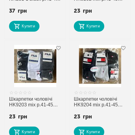
"Annet" недорого
"Annet" недорого
37
грн
23
грн
оптом від прямого
оптом від прямого
постачальника
постачальника
Купити
Купити
Шкарпетки чоловічі
Шкарпетки чоловічі
HK9203 mix р.41-45
HK9204 mix р.41-45
"Annet" недорого
"Annet" недорого
23
грн
23
грн
оптом від прямого
оптом від прямого
постачальника
постачальника
Купити
Купити