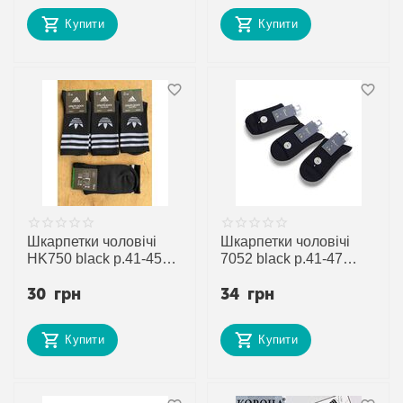
Купити
Купити
Шкарпетки чоловічі
Шкарпетки чоловічі
HK750 black р.41-45
7052 black р.41-47
"Annet" недорого
"Jelzin" недорого
30
грн
34
грн
оптом від прямого
оптом від прямого
постачальника
постачальника
Купити
Купити