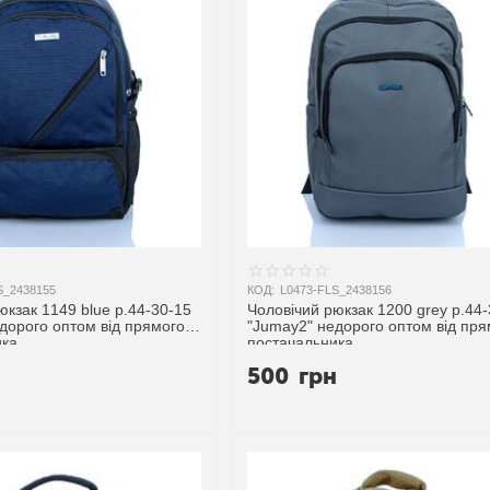
S_2438155
КОД:
L0473-FLS_2438156
юкзак 1149 blue р.44-30-15
Чоловічий рюкзак 1200 grey р.44
дорого оптом від прямого
"Jumay2" недорого оптом від пря
ика
постачальника
н
500
грн