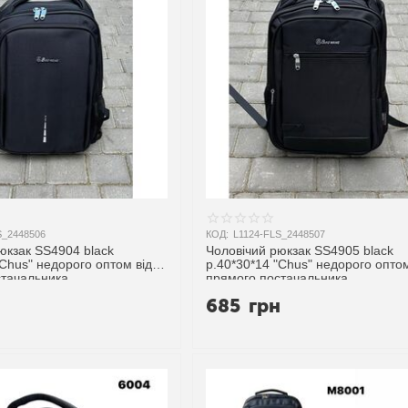
S_2448506
КОД:
L1124-FLS_2448507
юкзак SS4904 black
Чоловічий рюкзак SS4905 black
"Chus" недорого оптом від
р.40*30*14 "Chus" недорого оптом
стачальника
прямого постачальника
н
685
грн