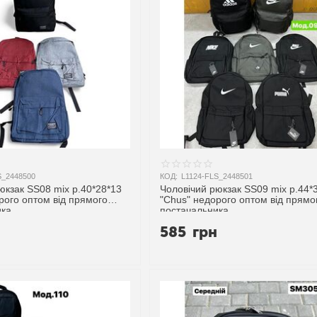
S_2448500
КОД:
L1124-FLS_2448501
юкзак SS08 mix р.40*28*13
Чоловічий рюкзак SS09 mix р.44*
рого оптом від прямого
"Chus" недорого оптом від прямо
ика
постачальника
н
585
грн