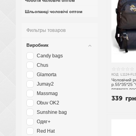
Чоботи чоловічі оптом
Шльопанці чоловічі оптом
Фильтры товаров
Виробник
Candy bags
Chus
Glamorta
КОД:
L1124-FL
Чоловічий р
Jumay2
р.55*35*25 
прямого по
Massmag
339
гр
Obuv OK2
Sunshine bag
Одяг+
Red Hat