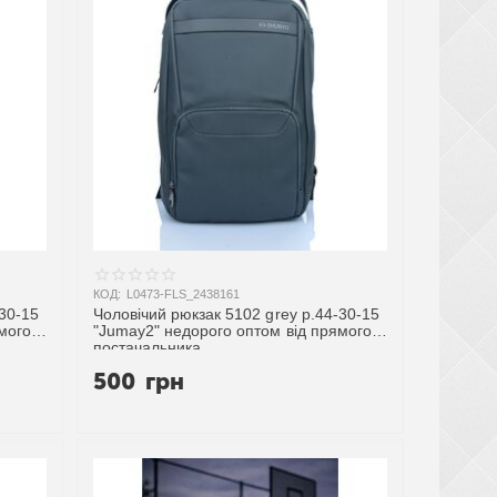
КОД:
L0473-FLS_2438161
-30-15
Чоловічий рюкзак 5102 grey р.44-30-15
мого
"Jumay2" недорого оптом від прямого
постачальника
500
грн