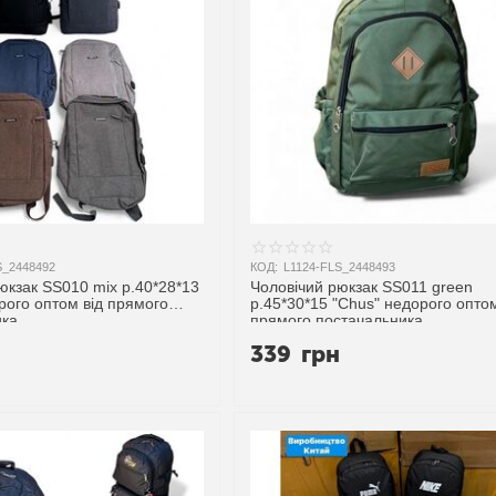
S_2448492
КОД:
L1124-FLS_2448493
юкзак SS010 mix р.40*28*13
Чоловічий рюкзак SS011 green
рого оптом від прямого
р.45*30*15 "Chus" недорого оптом
ика
прямого постачальника
н
339
грн