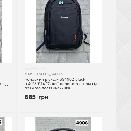
КОД:
L1124-FLS_2448505
Чоловічий рюкзак SS4902 black
 від
р.40*30*14 "Chus" недорого оптом від
прямого постачальника
685
грн