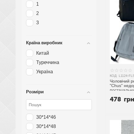
1
2
3
Країна виробник
Китай
Туреччина
Україна
КОД:
L1124-FL
Чоловічий р
"Chus" недо
постачальн
Розміри
478
гр
30*14*46
30*14*48