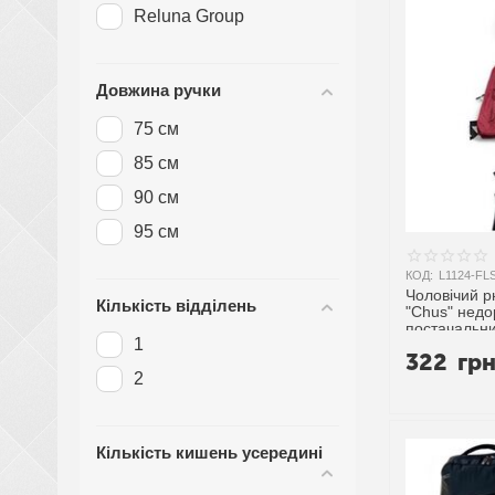
Reluna Group
Довжина ручки
75 см
85 см
90 см
95 см
КОД:
L1124-FL
Чоловічий р
Кількість відділень
"Chus" недо
постачальн
1
322
гр
2
Кількість кишень усередині