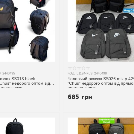
S_2448495
КОД:
L1124-FLS_2448498
юкзак SS013 black
Чоловічий рюкзак SS026 mix р.42
"Chus" недорого оптом від
"Chus" недорого оптом від прямо
стачальника
постачальника
н
685
грн