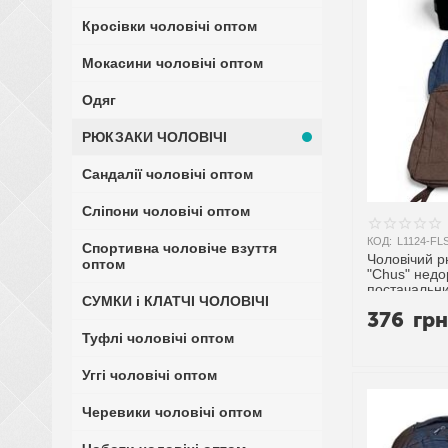
Кросівки чоловічі оптом
Мокасини чоловічі оптом
Одяг
РЮКЗАКИ ЧОЛОВІЧІ
Сандалії чоловічі оптом
Сліпони чоловічі оптом
КОД:
L1124-FL
Спортивна чоловіче взуття
Чоловічий р
оптом
"Chus" недо
постачальн
СУМКИ і КЛАТЧІ ЧОЛОВІЧІ
376
гр
Туфлі чоловічі оптом
Уггі чоловічі оптом
Черевики чоловічі оптом