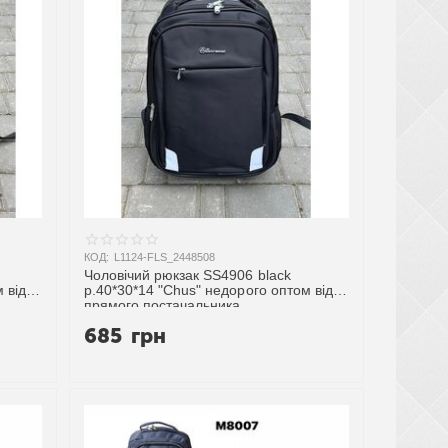
КОД:
L1124-FLS_2448508
Чоловічий рюкзак SS4906 black
 від
р.40*30*14 "Chus" недорого оптом від
прямого постачальника
685
грн