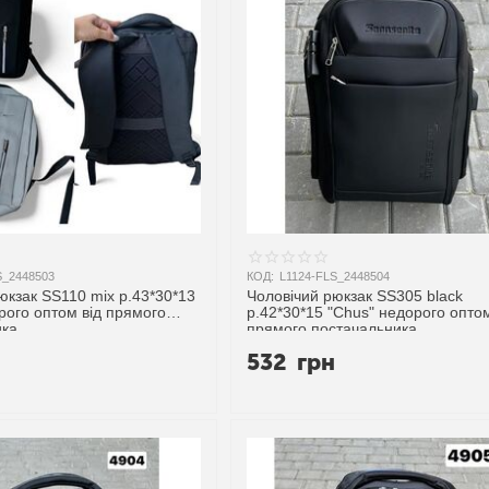
S_2448503
КОД:
L1124-FLS_2448504
юкзак SS110 mix р.43*30*13
Чоловічий рюкзак SS305 black
рого оптом від прямого
р.42*30*15 "Chus" недорого оптом
ика
прямого постачальника
н
532
грн