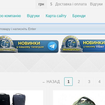
грн
$
Доставка і оплата
Відгуки
ро компанію
Відгуки
Карта сайту
Бренди
НАЗАД
1
2
3
4