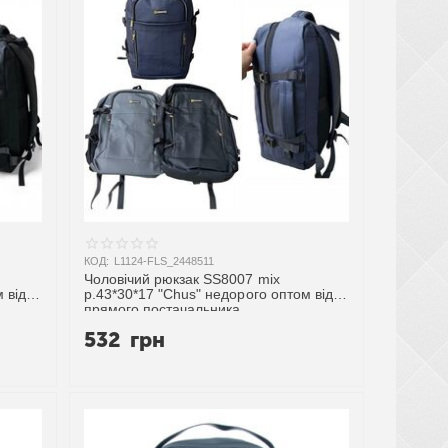
КОД:
L1124-FLS_2448511
Чоловічий рюкзак SS8007 mix
 від
р.43*30*17 "Chus" недорого оптом від
прямого постачальника
532
грн