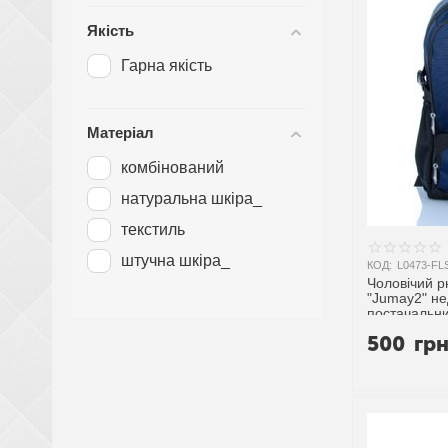
48*30*15
Якість
55*35*25
Гарна якість
Матеріал
комбінований
натуральна шкіра_
текстиль
штучна шкіра_
КОД:
L0473-FL
Чоловічий р
"Jumay2" не
постачальн
500
гр