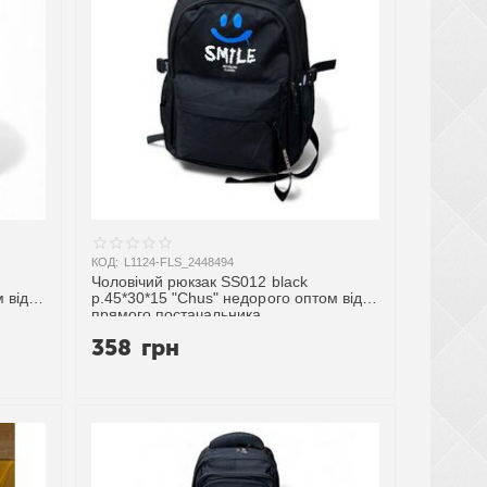
КОД:
L1124-FLS_2448494
Чоловічий рюкзак SS012 black
 від
р.45*30*15 "Chus" недорого оптом від
прямого постачальника
358
грн