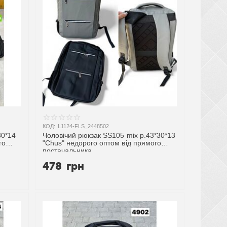
КОД:
L1124-FLS_2448502
30*14
Чоловічий рюкзак SS105 mix р.43*30*13
го
"Chus" недорого оптом від прямого
постачальника
478
грн