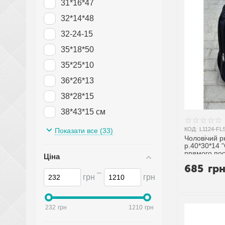
31*16*47
32*14*48
32-24-15
35*18*50
35*25*10
36*26*13
38*28*15
38*43*15 см
38-25-10
КОД:
L1124-FL
Показати все (33)
Чоловічий р
39*29*14 см
р.40*30*14 
прямого по
Ціна
40*25*10
685
гр
–
40*28*13
грн
грн
40*30*14
40-25-10
232
грн
1210
грн
42*29*23