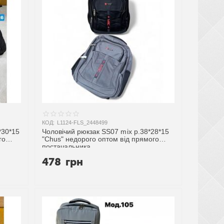
КОД:
L1124-FLS_2448499
*30*15
Чоловічий рюкзак SS07 mix р.38*28*15
го
"Chus" недорого оптом від прямого
постачальника
478
грн