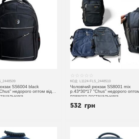
S_2448509
КОД:
L1124-FLS_2448510
юкзак SS6004 black
Чоловічий рюкзак SS8001 mix
"Chus" недорого оптом від
р.43*30*17 "Chus" недорого оптом
стачальника
прямого постачальника
н
532
грн