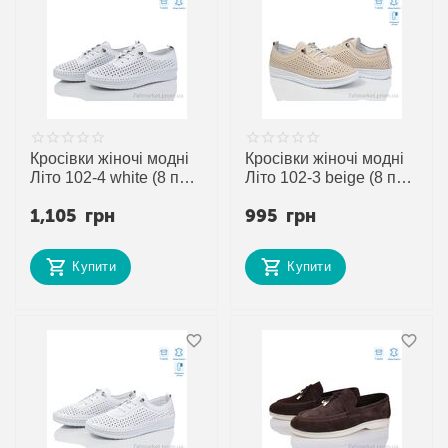
Кросівки жіночі модні
Кросівки жіночі модні
Літо 102-4 white (8 пар
Літо 102-3 beige (8 пар
р.37-41) "Mona Lisa"
р.37-41) "Mona Lisa"
1,105
грн
995
грн
недорого оптом від
недорого оптом від
прямого
прямого
постачальника
постачальника
Купити
Купити