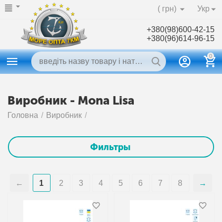
( грн)
Укр
+380(98)600-42-15
+380(96)614-96-15
0
Виробник - Mona Lisa
Головна
/
Виробник
/
Фильтры
1
2
3
4
5
6
7
8