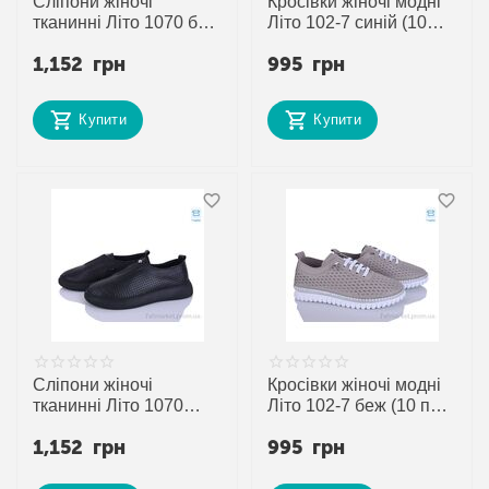
Сліпони жіночі
Кросівки жіночі модні
тканинні Літо 1070 беж
Літо 102-7 синій (10
(8 пар р.36-40) "Mona
пар р.36-41) "Mona
1,152
грн
995
грн
Lisa" недорого оптом
Lisa" недорого оптом
від прямого
від прямого
постачальника
постачальника
Купити
Купити
Сліпони жіночі
Кросівки жіночі модні
тканинні Літо 1070
Літо 102-7 беж (10 пар
чорний (10 пар р.36-
р.36-41) "Mona Lisa"
1,152
грн
995
грн
41) "Mona Lisa"
недорого оптом від
недорого оптом від
прямого
прямого
постачальника