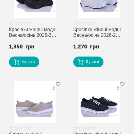
Кросівки жіночі модні
Кросівки жіночі модні
Весна/осінь 2026-3
Весна/осінь 2026-2
чорний (8 пар р.36-40)
білий (8 пар р.36-40)
1,350
грн
1,270
грн
"Mona Lisa" недорого
"Mona Lisa" недорого
оптом від прямого
оптом від прямого
постачальника
постачальника
Купити
Купити