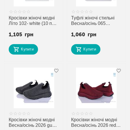
Кросівки жіночі модні
Туфлі жіночі стильні
Літо 102- white (10 пар
Весна/осінь 065
р.36-41) "Mona Lisa"
коричневий (8 пар
1,105
грн
1,060
грн
недорого оптом від
р.36-40) "Mona Lisa"
прямого
недорого оптом від
постачальника
прямого
Купити
Купити
постачальника
Кросівки жіночі модні
Кросівки жіночі модні
Весна/осінь 2026 gun
Весна/осінь 2026 red