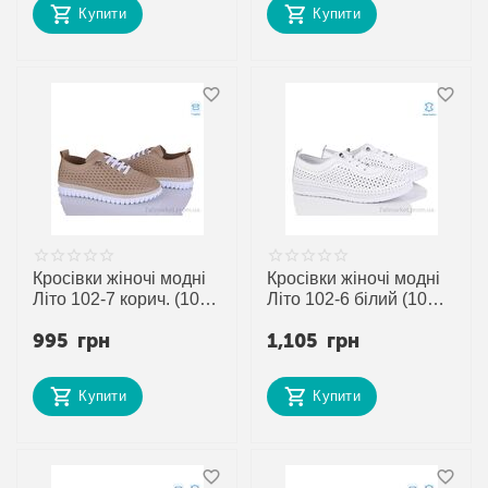
Купити
Купити
постачальника
Кросівки жіночі модні
Кросівки жіночі модні
Літо 102-7 корич. (10
Літо 102-6 білий (10
пар р.36-41) "Mona
пар р.37-42) "Mona
995
грн
1,105
грн
Lisa" недорого оптом
Lisa" недорого оптом
від прямого
від прямого
постачальника
постачальника
Купити
Купити