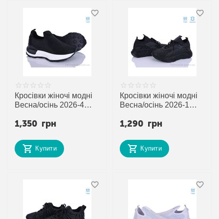
Кросівки жіночі модні
Кросівки жіночі модні
Весна/осінь 2026-4
Весна/осінь 2026-1
чорний (8 пар р.36-40)
чорний (8 пар р.36-40)
1,350
грн
1,290
грн
"Mona Lisa" недорого
"Mona Lisa" недорого
оптом від прямого
оптом від прямого
постачальника
постачальника
Купити
Купити