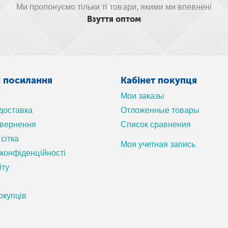
Ми пропонуємо тільки ті товари, якими ми впевнені
Взуття оптом
і посилання
Кабінет покупця
Мои заказы
 доставка
Отложенные товары
овернення
Список сравнения
сітка
Моя учетная запись
 конфіденційності
йту
окупців