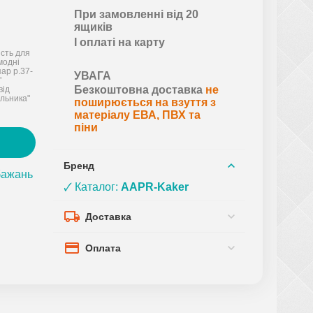
При замовленні від 20
ящиків
І оплаті на карту
ість для
 модні
ар р.37-
УВАГА
"
Безкоштовна доставка
не
від
льника"
поширюється на взуття з
матеріалу ЕВА, ПВХ та
піни
Бренд
бажань
🗸 Каталог:
AAPR-Kaker
Доставка
Оплата