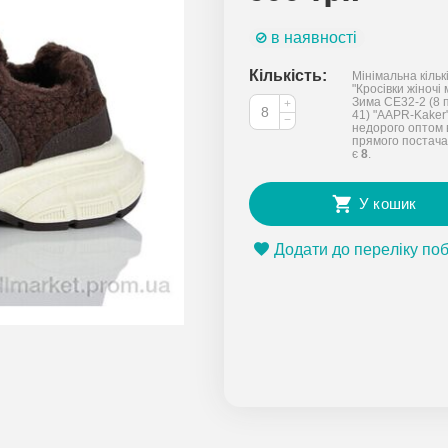
в наявності
Кількість:
Мінімальна кільк
"Кросівки жіночі
Зима CE32-2 (8 п
+
41) "AAPR-Kaker
−
недорого оптом 
прямого постача
є
8
.
У кошик
Додати до переліку по