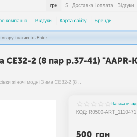
грн
$
Доставка і оплата
Відгуки
ро компанію
Відгуки
Карта сайту
Бренди
а CE32-2 (8 пар р.37-41) "AAPR-
Кросівки жіночі модні Зима CE32-2 (8 пар р.37-41) "AAPR-Kaker" недорого оптом від прямого постачальника
Написати від
КОД:
R0500-ART_1110471
500
грн