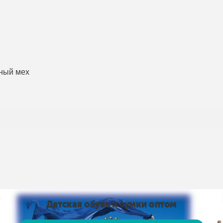
нный мех
пис умов доставки і оплати:
Умови доставки та оплати
від 15 тис. грн. і оплаті на карту доставка безкоштовно
Детская обувь и сумки оптом
 на карту доставка безкоштовно! Доставка НЕ ​​ОПЛАЧУЄ
, рушники тощо)