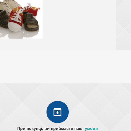
При покупці, ви приймаєте наші
умови