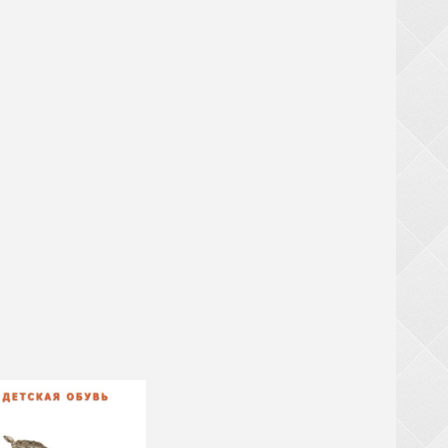
! При замовленні взуття від 20 ящиків (крім
ТЬСЯ за великогабаритний товар (валізи,