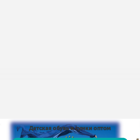
пис умов доставки і оплати:
Умови доставки та оплати
від 15 тис. грн. і оплаті на карту доставка безкоштовно
Детская обувь и сумки оптом
 на карту доставка безкоштовно! Доставка НЕ ​​ОПЛАЧУЄ
, рушники тощо)