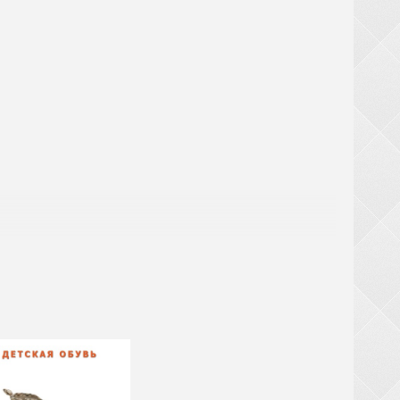
! При замовленні взуття від 20 ящиків (крім
ТЬСЯ за великогабаритний товар (валізи,