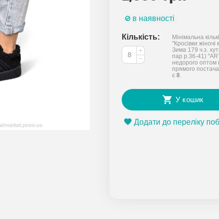
в наявності
Кількість:
Мінімальна кільк
"Кросівки жіночі
Зима 179 ч.з. хут
+
пар р.36-41) "A
−
недорого оптом 
прямого постача
є
8
.
У кошик
Додати до переліку по