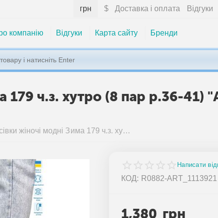
грн
$
Доставка і оплата
Відгуки
ро компанію
Відгуки
Карта сайту
Бренди
 179 ч.з. хутро (8 пар р.36-41)
Кросівки жіночі модні Зима 179 ч.з. хутро (8 пар р.36-41) "ARTO" недорого оптом від прямого постачальника
Написати від
КОД:
R0882-ART_1113921
1,380
грн