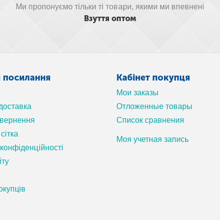
Ми пропонуємо тільки ті товари, якими ми впевнені
Взуття оптом
і посилання
Кабінет покупця
Мои заказы
 доставка
Отложенные товары
овернення
Список сравнения
сітка
Моя учетная запись
 конфіденційності
йту
окупців