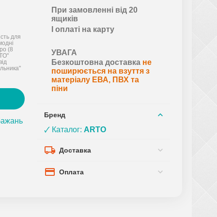
При замовленні від 20
ящиків
І оплаті на карту
ість для
 модні
ро (8
УВАГА
RTO"
Безкоштовна доставка
не
від
льника"
поширюється на взуття з
матеріалу ЕВА, ПВХ та
піни
Бренд
бажань
🗸 Каталог:
ARTO
Доставка
Оплата