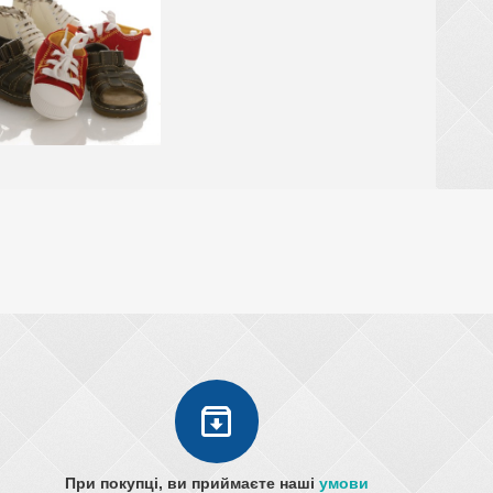
При покупці, ви приймаєте наші
умови