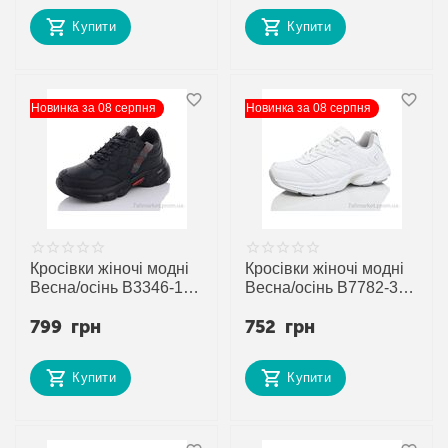
постачальника
постачальника
Купити
Купити
Новинка за 08 серпня
Новинка за 08 серпня
Кросівки жіночі модні
Кросівки жіночі модні
Весна/осінь B3346-1 (8
Весна/осінь B7782-3 (8
пар р.36-41) "Veer-
пар р.37-41) "Veer-
799
грн
752
грн
Demax" недорого
Demax" недорого
оптом від прямого
оптом від прямого
постачальника
постачальника
Купити
Купити