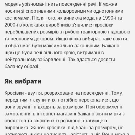
модель урізноманітнить повсякденні речі. Її можна
носити зі спортивними кольоровими чи однотонними
костюмами. Після того, як виникла мода на 1990-і та
2000-і в колекціях виробників з'явилися кросівки
перебільшених розмірів з грубою тракторною підошвою
та неоновим декором. Якщо жінка вибирає таке взуття,
її образ має бути максимально лаконічним. Бажано,
щоб це були речі вільного крою, витримані в
нейтральному забарвленні. Так вдасться досягти
балансу образі.
Як вибрати
Кросівки - взуття, розраховане на повсякденні. Тому
перед тим, як купити їх, потрібно переконатися, що
вони зручні і підходять за розміром. При оформленні
замовлення в інтернет-магазині бажано зняти мірки з
обох стоп та звірити їх із розмірною таблицею
виробника. Жіночі кросівки, підібрані за розміром, не
натирають шкіру, не тиснуть і злітають з ніг. Вони можна