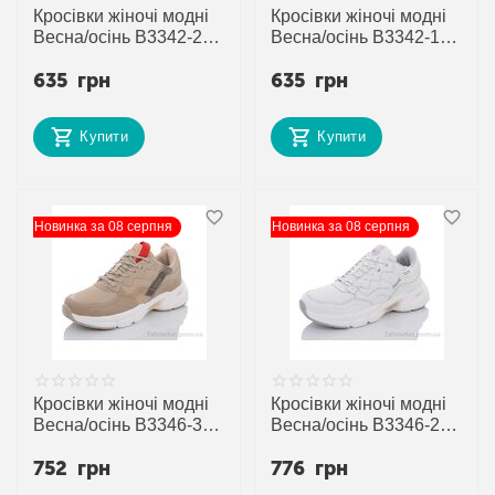
Кросівки жіночі модні
Кросівки жіночі модні
Весна/осінь B3342-2 (8
Весна/осінь B3342-1 (8
пар р.37-41) "Veer-
пар р.37-41) "Veer-
635
грн
635
грн
Demax" недорого
Demax" недорого
оптом від прямого
оптом від прямого
постачальника
постачальника
Купити
Купити
Новинка за 08 серпня
Новинка за 08 серпня
Кросівки жіночі модні
Кросівки жіночі модні
Весна/осінь B3346-3 (8
Весна/осінь B3346-2 (8
пар р.36-41) "Veer-
пар р.36-41) "Veer-
752
грн
776
грн
Demax" недорого
Demax" недорого
оптом від прямого
оптом від прямого