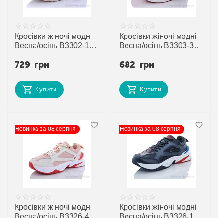
Кросівки жіночі модні
Кросівки жіночі модні
Весна/осінь B3302-19
Весна/осінь B3303-3 (8
(8 пар р.36-41) "Veer-
пар р.37-41) "Veer-
729
грн
682
грн
Demax 2" недорого
Demax 2" недорого
оптом від прямого
оптом від прямого
постачальника
постачальника
Купити
Купити
Новинка за 08 серпня
Новинка за 08 серпня
Кросівки жіночі модні
Кросівки жіночі модні
Весна/осінь B3326-4 (8
Весна/осінь B3326-1 (8