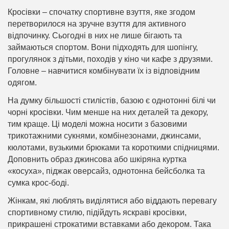
Кросівки – спочатку спортивне взуття, яке згодом
перетворилося на зручне взуття для активного
відпочинку. Сьогодні в них не лише бігають та
займаються спортом. Вони підходять для шопінгу,
прогулянок з дітьми, походів у кіно чи кафе з друзями.
Головне – навчитися комбінувати їх із відповідним
одягом.
На думку більшості стилістів, базою є однотонні білі чи
чорні кросівки. Чим менше на них деталей та декору,
тим краще. Ці моделі можна носити з базовими
трикотажними сукнями, комбінезонами, джинсами,
кюлотами, вузькими брюками та короткими спідницями.
Доповнить образ джинсова або шкіряна куртка
«косуха», піджак оверсайз, однотонна бейсболка та
сумка крос-боді.
Жінкам, які люблять виділятися або віддають перевагу
спортивному стилю, підійдуть яскраві кросівки,
прикрашені строкатими вставками або декором. Така