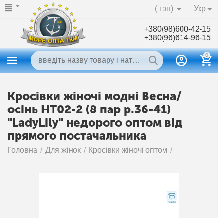
( грн)
Укр
+380(98)600-42-15
+380(96)614-96-15
0
Кросівки жіночі модні Весна/
осінь HT02-2 (8 пар р.36-41)
"LadyLily" недорого оптом від
прямого постачальника
Головна
/
Для жінок
/
Кросівки жіночі оптом
/