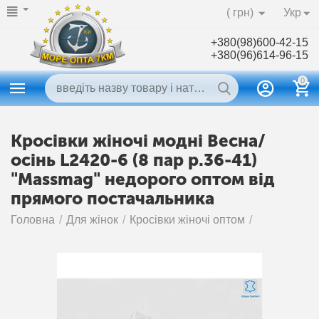
( грн)
Укр
+380(98)600-42-15
+380(96)614-96-15
0
Кросівки жіночі модні Весна/
осінь L2420-6 (8 пар р.36-41)
"Massmag" недорого оптом від
прямого постачальника
Головна
/
Для жінок
/
Кросівки жіночі оптом
/