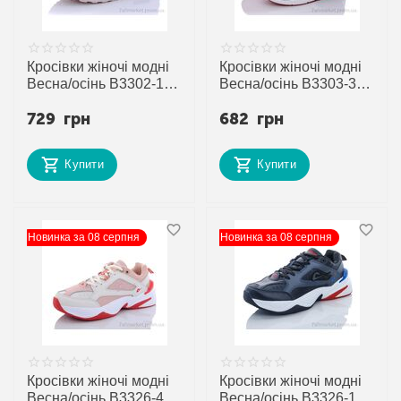
Кросівки жіночі модні
Кросівки жіночі модні
Весна/осінь B3302-19
Весна/осінь B3303-3 (8
(8 пар р.36-41) "Veer-
пар р.37-41) "Veer-
729
грн
682
грн
Demax 2" недорого
Demax 2" недорого
оптом від прямого
оптом від прямого
постачальника
постачальника
Купити
Купити
Новинка за 08 серпня
Новинка за 08 серпня
Кросівки жіночі модні
Кросівки жіночі модні
Весна/осінь B3326-4 (8
Весна/осінь B3326-1 (8