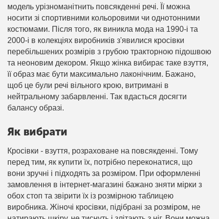
модель урізноманітнить повсякденні речі. Її можна
носити зі спортивними кольоровими чи однотонними
костюмами. Після того, як виникла мода на 1990-і та
2000-і в колекціях виробників з'явилися кросівки
перебільшених розмірів з грубою тракторною підошвою
та неоновим декором. Якщо жінка вибирає таке взуття,
її образ має бути максимально лаконічним. Бажано,
щоб це були речі вільного крою, витримані в
нейтральному забарвленні. Так вдасться досягти
балансу образі.
Як вибрати
Кросівки - взуття, розраховане на повсякденні. Тому
перед тим, як купити їх, потрібно переконатися, що
вони зручні і підходять за розміром. При оформленні
замовлення в інтернет-магазині бажано зняти мірки з
обох стоп та звірити їх із розмірною таблицею
виробника. Жіночі кросівки, підібрані за розміром, не
натирають шкіру, не тиснуть і злітають з ніг. Вони можна