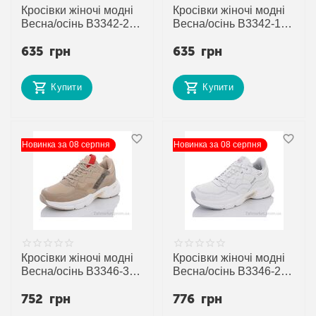
Кросівки жіночі модні
Кросівки жіночі модні
Весна/осінь B3342-2 (8
Весна/осінь B3342-1 (8
пар р.37-41) "Veer-
пар р.37-41) "Veer-
635
грн
635
грн
Demax" недорого
Demax" недорого
оптом від прямого
оптом від прямого
постачальника
постачальника
Купити
Купити
Новинка за 08 серпня
Новинка за 08 серпня
Кросівки жіночі модні
Кросівки жіночі модні
Весна/осінь B3346-3 (8
Весна/осінь B3346-2 (8
пар р.36-41) "Veer-
пар р.36-41) "Veer-
752
грн
776
грн
Demax" недорого
Demax" недорого
оптом від прямого
оптом від прямого