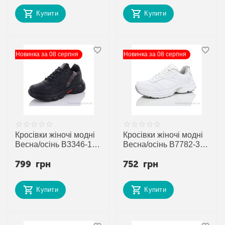
постачальника
постачальника
Купити
Купити
Новинка за 08 серпня
Новинка за 08 серпня
Кросівки жіночі модні
Кросівки жіночі модні
Весна/осінь B3346-1 (8
Весна/осінь B7782-3 (8
пар р.36-41) "Veer-
пар р.37-41) "Veer-
799
грн
752
грн
Demax" недорого
Demax" недорого
оптом від прямого
оптом від прямого
постачальника
постачальника
Купити
Купити