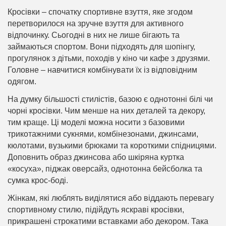
Кросівки – спочатку спортивне взуття, яке згодом
перетворилося на зручне взуття для активного
відпочинку. Сьогодні в них не лише бігають та
займаються спортом. Вони підходять для шопінгу,
прогулянок з дітьми, походів у кіно чи кафе з друзями.
Головне – навчитися комбінувати їх із відповідним
одягом.
На думку більшості стилістів, базою є однотонні білі чи
чорні кросівки. Чим менше на них деталей та декору,
тим краще. Ці моделі можна носити з базовими
трикотажними сукнями, комбінезонами, джинсами,
кюлотами, вузькими брюками та короткими спідницями.
Доповнить образ джинсова або шкіряна куртка
«косуха», піджак оверсайз, однотонна бейсболка та
сумка крос-боді.
Жінкам, які люблять виділятися або віддають перевагу
спортивному стилю, підійдуть яскраві кросівки,
прикрашені строкатими вставками або декором. Така