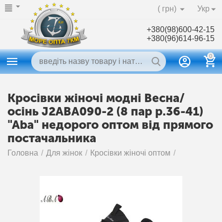
( грн)
Укр
+380(98)600-42-15
+380(96)614-96-15
0
Кросівки жіночі модні Весна/
осінь J2ABA090-2 (8 пар р.36-41)
"Aba" недорого оптом від прямого
постачальника
Головна
/
Для жінок
/
Кросівки жіночі оптом
/