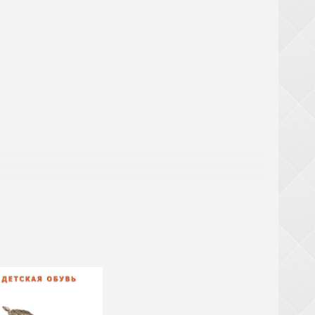
! При замовленні взуття від 20 ящиків (крім
ТЬСЯ за великогабаритний товар (валізи,