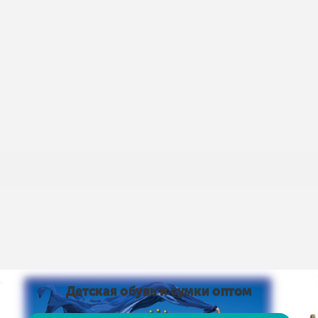
пис умов доставки і оплати:
Умови доставки та оплати
від 15 тис. грн. і оплаті на карту доставка безкоштовно
Детская обувь и сумки оптом
 на карту доставка безкоштовно! Доставка НЕ ​​ОПЛАЧУЄ
, рушники тощо)