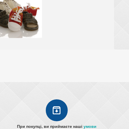
При покупці, ви приймаєте наші
умови