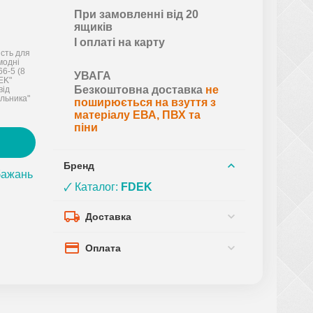
При замовленні від 20
ящиків
І оплаті на карту
ість для
 модні
66-5 (8
УВАГА
EK"
Безкоштовна доставка
не
від
льника"
поширюється на взуття з
матеріалу ЕВА, ПВХ та
піни
Бренд
бажань
🗸 Каталог:
FDEK
Доставка
Оплата