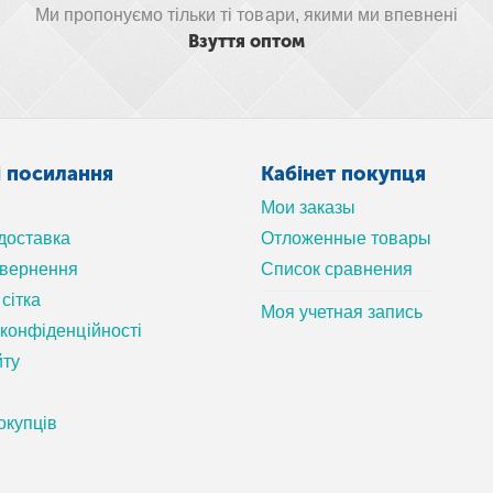
Ми пропонуємо тільки ті товари, якими ми впевнені
Взуття оптом
і посилання
Кабінет покупця
Мои заказы
 доставка
Отложенные товары
овернення
Список сравнения
сітка
Моя учетная запись
 конфіденційності
йту
окупців