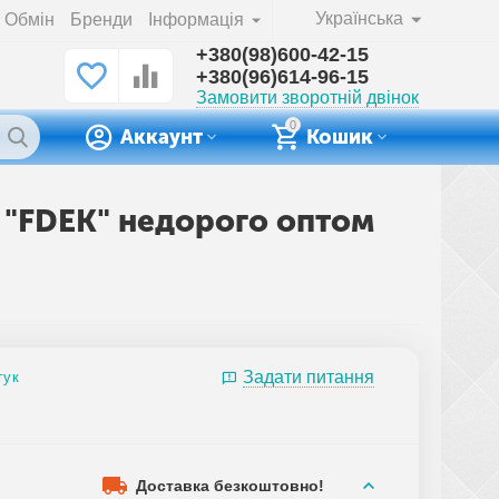
Українська
Обмін
Бренди
Інформація
+380(98)600-42-15
+380(96)614-96-15
Замовити зворотній двінок
0
Аккаунт
Кошик
) "FDEK" недорого оптом
Задати питання
гук
0
Доставка безкоштовно!