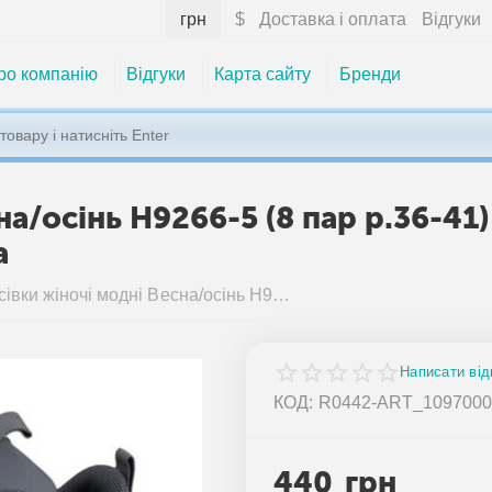
грн
$
Доставка і оплата
Відгуки
ро компанію
Відгуки
Карта сайту
Бренди
на/осінь H9266-5 (8 пар р.36-41
а
Кросівки жіночі модні Весна/осінь H9266-5 (8 пар р.36-41) "FDEK" недорого оптом від прямого постачальника
Написати від
КОД:
R0442-ART_109700
440
грн