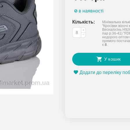
в наявності
Кількість:
Мінімальна кільк
"Кросівки жіночі
Весна/осінь H92
+
пар р.36-41) "FD
−
недорого оптом 
прямого постача
є
8
.
У кошик
Додати до переліку по