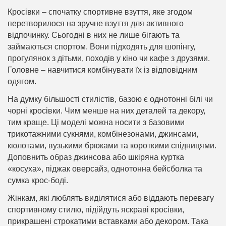
Кросівки – спочатку спортивне взуття, яке згодом
перетворилося на зручне взуття для активного
відпочинку. Сьогодні в них не лише бігають та
займаються спортом. Вони підходять для шопінгу,
прогулянок з дітьми, походів у кіно чи кафе з друзями.
Головне – навчитися комбінувати їх із відповідним
одягом.
На думку більшості стилістів, базою є однотонні білі чи
чорні кросівки. Чим менше на них деталей та декору,
тим краще. Ці моделі можна носити з базовими
трикотажними сукнями, комбінезонами, джинсами,
кюлотами, вузькими брюками та короткими спідницями.
Доповнить образ джинсова або шкіряна куртка
«косуха», піджак оверсайз, однотонна бейсболка та
сумка крос-боді.
Жінкам, які люблять виділятися або віддають перевагу
спортивному стилю, підійдуть яскраві кросівки,
прикрашені строкатими вставками або декором. Така