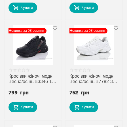
постачальника
постачальника
Купити
Купити
Новинка за 08 серпня
Новинка за 08 серпня
Кросівки жіночі модні
Кросівки жіночі модні
Весна/осінь B3346-1 (8
Весна/осінь B7782-3 (8
пар р.36-41) "Veer-
пар р.37-41) "Veer-
799
грн
752
грн
Demax" недорого
Demax" недорого
оптом від прямого
оптом від прямого
постачальника
постачальника
Купити
Купити