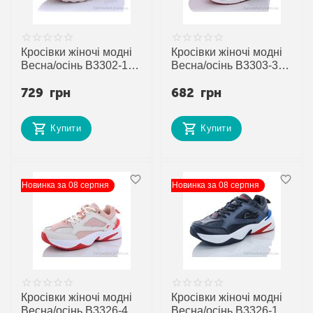
Кросівки жіночі модні
Кросівки жіночі модні
Весна/осінь B3302-19
Весна/осінь B3303-3 (8
(8 пар р.36-41) "Veer-
пар р.37-41) "Veer-
729
грн
682
грн
Demax 2" недорого
Demax 2" недорого
оптом від прямого
оптом від прямого
постачальника
постачальника
Купити
Купити
Новинка за 08 серпня
Новинка за 08 серпня
Кросівки жіночі модні
Кросівки жіночі модні
Весна/осінь B3326-4 (8
Весна/осінь B3326-1 (8