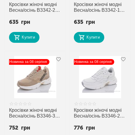
Кросівки жіночі модні
Кросівки жіночі модні
Весна/осінь B3342-2 (8
Весна/осінь B3342-1 (8
пар р.37-41) "Veer-
пар р.37-41) "Veer-
635
грн
635
грн
Demax" недорого
Demax" недорого
оптом від прямого
оптом від прямого
постачальника
постачальника
Купити
Купити
Новинка за 08 серпня
Новинка за 08 серпня
Кросівки жіночі модні
Кросівки жіночі модні
Весна/осінь B3346-3 (8
Весна/осінь B3346-2 (8
пар р.36-41) "Veer-
пар р.36-41) "Veer-
752
грн
776
грн
Demax" недорого
Demax" недорого
оптом від прямого
оптом від прямого