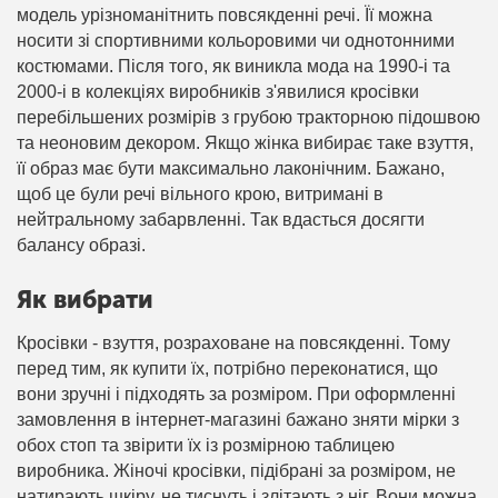
модель урізноманітнить повсякденні речі. Її можна
носити зі спортивними кольоровими чи однотонними
костюмами. Після того, як виникла мода на 1990-і та
2000-і в колекціях виробників з'явилися кросівки
перебільшених розмірів з грубою тракторною підошвою
та неоновим декором. Якщо жінка вибирає таке взуття,
її образ має бути максимально лаконічним. Бажано,
щоб це були речі вільного крою, витримані в
нейтральному забарвленні. Так вдасться досягти
балансу образі.
Як вибрати
Кросівки - взуття, розраховане на повсякденні. Тому
перед тим, як купити їх, потрібно переконатися, що
вони зручні і підходять за розміром. При оформленні
замовлення в інтернет-магазині бажано зняти мірки з
обох стоп та звірити їх із розмірною таблицею
виробника. Жіночі кросівки, підібрані за розміром, не
натирають шкіру, не тиснуть і злітають з ніг. Вони можна