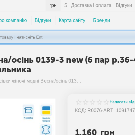
грн
$
Доставка і оплата
Відгуки
ро компанію
Відгуки
Карта сайту
Бренди
а/осінь 0139-3 new (6 пар р.36-
альника
Кросівки жіночі модні Весна/осінь 0139-3 new (6 пар р.36-41) "Stella" недорого оптом від прямого постачальника
Написати від
КОД:
R0076-ART_109174
1,160
грн