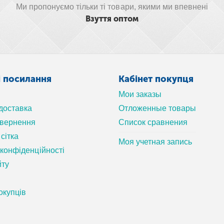
Ми пропонуємо тільки ті товари, якими ми впевнені
Взуття оптом
і посилання
Кабінет покупця
Мои заказы
 доставка
Отложенные товары
овернення
Список сравнения
сітка
Моя учетная запись
 конфіденційності
йту
окупців