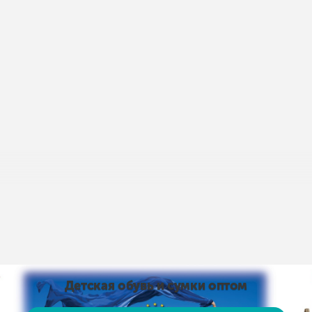
пис умов доставки і оплати:
Умови доставки та оплати
від 15 тис. грн. і оплаті на карту доставка безкоштовно
Детская обувь и сумки оптом
 на карту доставка безкоштовно! Доставка НЕ ​​ОПЛАЧУЄ
, рушники тощо)