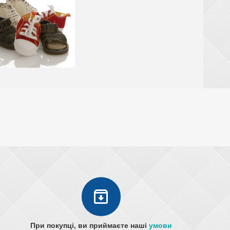
При покупці, ви приймаєте наші
умови