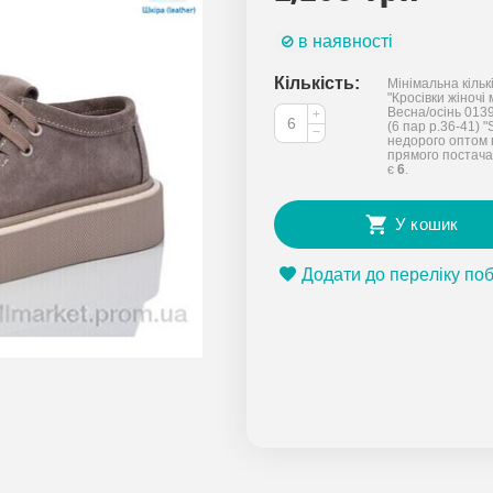
в наявності
Кількість:
Мінімальна кільк
"Кросівки жіночі
Весна/осінь 013
+
(6 пар р.36-41) "S
−
недорого оптом 
прямого постача
є
6
.
У кошик
Додати до переліку по