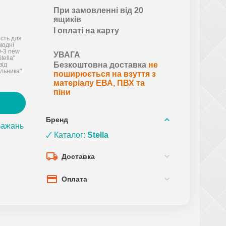
При замовленні від 20
ящиків
І оплаті на карту
ість для
 модні
9-3 new
УВАГА
tella"
Безкоштовна доставка
не
від
льника"
поширюється на взуття з
матеріалу ЕВА, ПВХ та
піни
Бренд
бажань
🗸 Каталог:
Stella
Доставка
Оплата