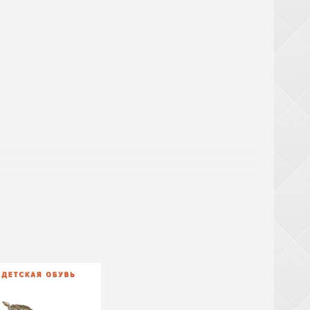
! При замовленні взуття від 20 ящиків (крім
ТЬСЯ за великогабаритний товар (валізи,