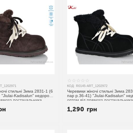
T_1202971
КОД:
R0145-ART_1202972
ночі стильні Зима 2831-1 (6
Черевики жіночі стильні Зима 283
 "Jiulai-Kadisalun" недорого
пар р.36-41) "Jiulai-Kadisalun" не
рямого постачальника
оптом від прямого постачальника
рн
1,290
грн