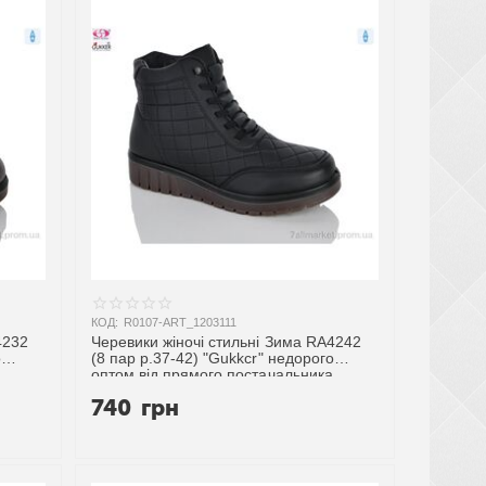
КОД:
R0107-ART_1203111
4232
Черевики жіночі стильні Зима RA4242
о
(8 пар р.37-42) "Gukkcr" недорого
оптом від прямого постачальника
740
грн