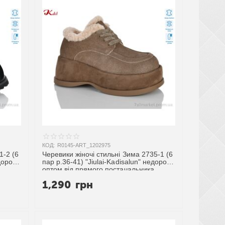
КОД:
R0145-ART_1202975
1-2 (6
Черевики жіночі стильні Зима 2735-1 (6
дорого
пар р.36-41) "Jiulai-Kadisalun" недорого
оптом від прямого постачальника
1,290
грн