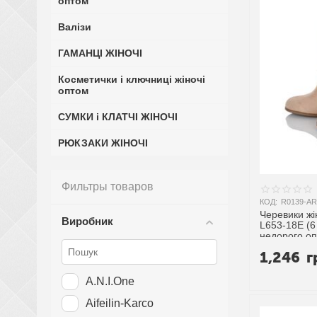
оптом
Валізи
ГАМАНЦІ ЖІНОЧІ
Косметички і ключниці жіночі
оптом
СУМКИ і КЛАТЧІ ЖІНОЧІ
РЮКЗАКИ ЖІНОЧІ
Фильтры товаров
КОД:
R0139-AR
Черевики жін
Виробник
L653-18E (6
недорого оп
постачальн
1,246
г
A.N.I.One
Aifeilin-Karco