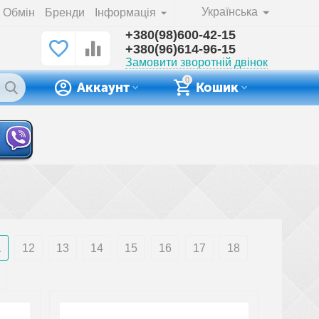
Українська
Обмін
Бренди
Інформація
+380(98)600-42-15
+380(96)614-96-15
Замовити зворотній двінок
0
Аккаунт
Кошик
1
12
13
14
15
16
17
18