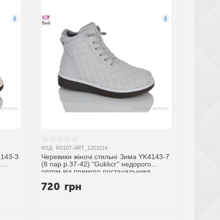
КОД:
R0107-ART_1203114
4143-3
Черевики жіночі стильні Зима YK4143-7
о
(8 пар р.37-42) "Gukkcr" недорого
оптом від прямого постачальника
720
грн