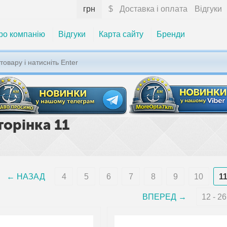
грн
$
Доставка і оплата
Відгуки
ро компанію
Відгуки
Карта сайту
Бренди
торінка 11
НАЗАД
4
5
6
7
8
9
10
1
ВПЕРЕД
12 - 26