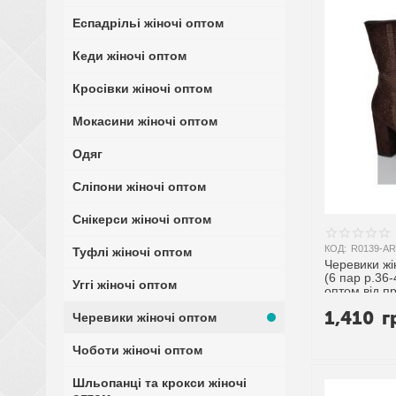
Еспадрільі жіночі оптом
Кеди жіночі оптом
Кросівки жіночі оптом
Мокасини жіночі оптом
Одяг
Сліпони жіночі оптом
Снікерси жіночі оптом
КОД:
R0139-AR
Туфлі жіночі оптом
Черевики жі
(6 пар р.36
Уггі жіночі оптом
оптом від п
1,410
г
Черевики жіночі оптом
Чоботи жіночі оптом
Шльопанці та крокси жіночі