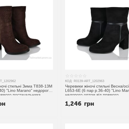
T_1202962
КОД:
R0139-ART_1202963
ночі стильні Зима T838-13M
Черевики жіночі стильні Весна/ос
-40) "Lino Marano" недорого
L653-6E (6 пар р.36-40) "Lino Ma
рямого постачальника
недорого оптом від прямого
постачальника
рн
1,246
грн