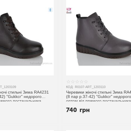
T_1203109
КОД:
R0107-ART_1203110
ночі стильні Зима RA4231
Черевики жіночі стильні Зима RA
-42) "Gukkcr" недорого
(8 пар р.37-42) "Gukkcr" недорог
рямого постачальника
оптом від прямого постачальника
н
740
грн