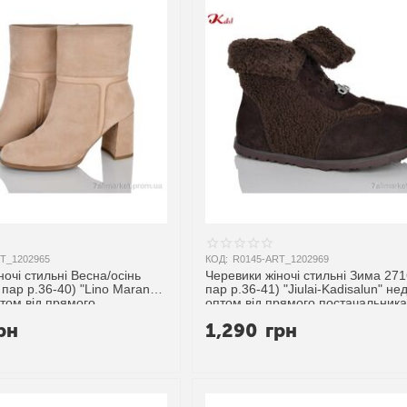
T_1202965
КОД:
R0145-ART_1202969
очі стильні Весна/осінь
Черевики жіночі стильні Зима 271
 пар р.36-40) "Lino Marano"
пар р.36-41) "Jiulai-Kadisalun" не
том від прямого
оптом від прямого постачальника
ика
рн
1,290
грн