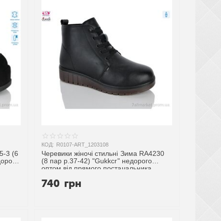
КОД:
R0107-ART_1203108
5-3 (6
Черевики жіночі стильні Зима RA4230
дорого
(8 пар р.37-42) "Gukkcr" недорого
оптом від прямого постачальника
740
грн