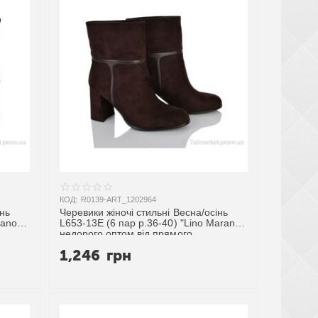
КОД:
R0139-ART_1202964
інь
Черевики жіночі стильні Весна/осінь
rano"
L653-13E (6 пар р.36-40) "Lino Marano"
недорого оптом від прямого
постачальника
1,246
грн