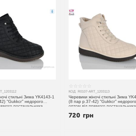
T_1203112
КОД:
R0107-ART_1203113
ночі стильні Зима YK4143-1
Черевики жіночі стильні Зима YK
-42) "Gukkcr" недорого
(8 пар р.37-42) "Gukkcr" недорог
рямого постачальника
оптом від прямого постачальника
н
720
грн