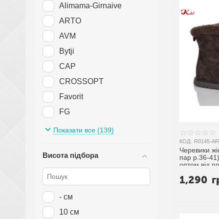
Alimama-Girnaive
ARTO
AVM
Bytji
CAP
CROSSOPT
Favorit
FG
G-Aira
Показати все (139)
Gukkcr
КОД:
R0145-AR
Черевики жі
Висота підбора
HENGJI-ELENA
пар р.36-41)
оптом від п
HOROSO-UFO
1,290
г
IT style
- см
Jessica
10 см
KitShoes