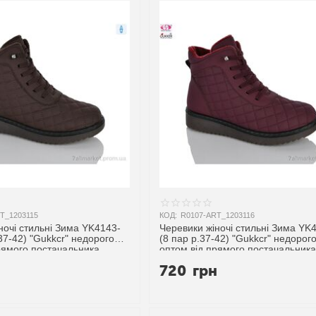
T_1203115
КОД:
R0107-ART_1203116
ночі стильні Зима YK4143-
Черевики жіночі стильні Зима YK
.37-42) "Gukkcr" недорого
(8 пар р.37-42) "Gukkcr" недорог
рямого постачальника
оптом від прямого постачальника
н
720
грн