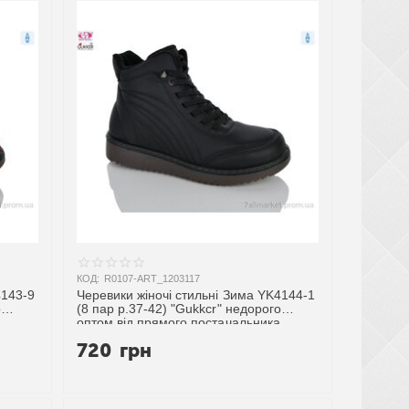
КОД:
R0107-ART_1203117
4143-9
Черевики жіночі стильні Зима YK4144-1
о
(8 пар р.37-42) "Gukkcr" недорого
оптом від прямого постачальника
720
грн