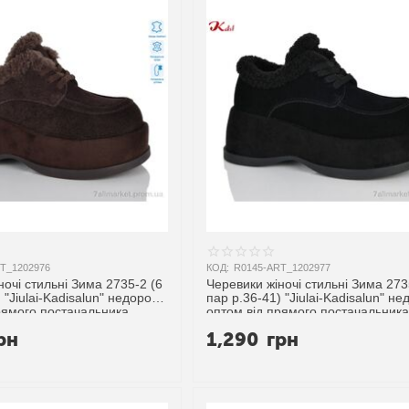
T_1202976
КОД:
R0145-ART_1202977
ночі стильні Зима 2735-2 (6
Черевики жіночі стильні Зима 273
 "Jiulai-Kadisalun" недорого
пар р.36-41) "Jiulai-Kadisalun" не
рямого постачальника
оптом від прямого постачальника
рн
1,290
грн