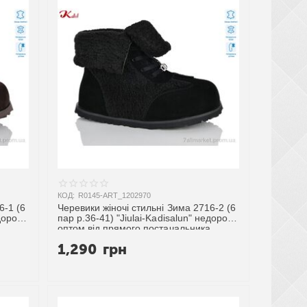
КОД:
R0145-ART_1202970
6-1 (6
Черевики жіночі стильні Зима 2716-2 (6
дорого
пар р.36-41) "Jiulai-Kadisalun" недорого
оптом від прямого постачальника
1,290
грн