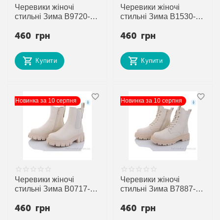
Черевики жіночі
Черевики жіночі
стильні Зима B9720-1
стильні Зима B1530-1
(6 пар р.36-41)
(6 пар р.36-41)
460
грн
460
грн
"Trendy" недорого
"Trendy" недорого
оптом від прямого
оптом від прямого
постачальника
постачальника
Купити
Купити
Новинка за 10 серпня
Новинка за 10 серпня
Черевики жіночі
Черевики жіночі
стильні Зима B0717-1
стильні Зима B7887-1
(6 пар р.36-41)
(6 пар р.36-41)
460
грн
460
грн
"Trendy" недорого
"Trendy" недорого
оптом від прямого
оптом від прямого