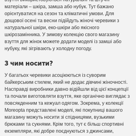
матеріали – шкіра, замша або нубук. Тут бажано
орієнтуватися на сезон та кліматичні умови. Для
дощової осені та весни підійдуть жіночі черевики з
натуральної шкіри, еко-шкіри або якісного
шкірозамінника. У зимову колекцію свого магазину
взуття для жінок можете додати моделі із замші або
нубуку, які зігрівають у холодну погоду.
З чим носити?
У багатьох черевики асоціюються із суворим
байкерським стилем, який не додає дівчині жіночності.
Насправді виробники давно відійшли від цієї концепції
та почали виготовляти взуття, яке органічно виглядає з
повсякденним та кежуал одягом. Зокрема, у колекції
Moreopta представлені моделі, які покупниці вашого
магазину можуть носити зі спідницями, вузькими
брюками та сукнями. Крім того, тут є більш спортивні
екземпляри, які добре поєднуються з джинсами,