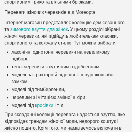
спортивним трико та вільними брюками.
Переваги жіночих черевиків від Moreopta
Інтернет-магазин представляє колекцію демісезонного
та
зимового взуття для жінок
. У цьому розділі зібрані
жіночі черевики, які підійдуть любителькам класики,
спортивного та кежуалу стилю. Тут можна вибрати:
лаконічні однотонні черевики на невеликому
підборі,
теплі черевики з хутряним оздобленням,
моделі на тракторній підошві зі шнурівкою або
замком,
моделі під тимберленди,
черевики з імітацією зміїної шкіри
моделі під
кросівки
і т. д.
При складанні колекції перевага надається взуттю, яке
відповідає трендам жіночої моди, недорого коштує і
якісно пошито. Крім того, ми намагаємось включати в