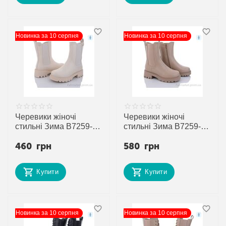
Новинка за 10 серпня
Новинка за 10 серпня
Черевики жіночі
Черевики жіночі
стильні Зима B7259-1
стильні Зима B7259-10
(6 пар р.36-41)
(6 пар р.36-41)
460
грн
580
грн
"Trendy" недорого
"Trendy" недорого
оптом від прямого
оптом від прямого
постачальника
постачальника
Купити
Купити
Новинка за 10 серпня
Новинка за 10 серпня