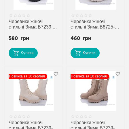
Черевики жіночі
Черевики жіночі
стильні Зима B7239 (6
стильні Зима B8725-1
пар р.36-41) "Trendy"
(6 пар р.36-41)
580
грн
460
грн
недорого оптом від
"Trendy" недорого
прямого
оптом від прямого
постачальника
постачальника
Купити
Купити
Новинка за 10 серпня
Новинка за 10 серпня
Черевики жіночі
Черевики жіночі
стильні Зима B7239-1
стильні Зима B7239-10