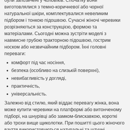
були запозичені у чоловіків. Спочатку вони
виготовлялися з темно-коричневої або чорної
натуральної шкіри, комплектувалися невеликим
підбором і тонкою підошвою. Сучасні жіночі черевики
розрізняються за конструкцією, формою та
матеріалами. Сьогодні можна зустріти моделі з
навмисне грубою тракторною підошвою, гострим
носком або незвичайним підбором. Їхні головні
переваги:
комфорт під час носіння,
безпека (особливо на слизькій поверхні),
невибагливість у догляді,
практичність,
універсальність.
Залежно від стилю, який віддає перевагу жінка, вона
може купити черевики на платформі або витонченому
підборі, на шнурівці або замком-блискавкою, короткі
або трохи вище щиколотки. При пошитті цього жіночого
взуття використовуються натуральні та штучні