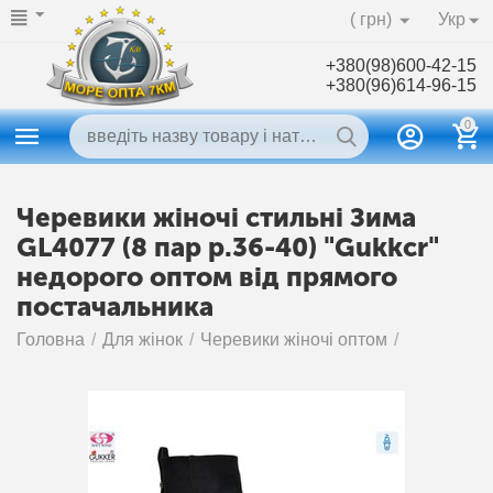
( грн)
Укр
+380(98)600-42-15
+380(96)614-96-15
0
Черевики жіночі стильні Зима
GL4077 (8 пар р.36-40) "Gukkcr"
недорого оптом від прямого
постачальника
Головна
/
Для жінок
/
Черевики жіночі оптом
/