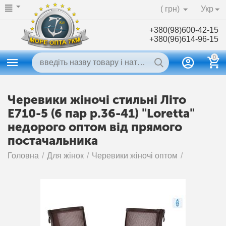
( грн)
Укр
+380(98)600-42-15
+380(96)614-96-15
0
Черевики жіночі стильні Літо
E710-5 (6 пар р.36-41) "Loretta"
недорого оптом від прямого
постачальника
Головна
/
Для жінок
/
Черевики жіночі оптом
/